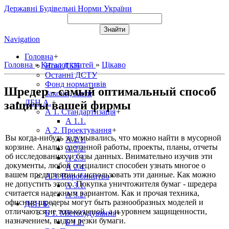
Державні Будівельні Норми України
Navigation
Головна
+
Головна
»
Каталог статей
»
Цікаво
Нові ДБН
Останні ДСТУ
Фонд нормативів
Шредер - самый оптимальный способ
Закони, Акти
ДБН А.
+
защиты вашей фирмы
А 1. Стандартизація
+
А 1.1.
А 2. Проектування
+
Вы когда-нибудь задумывались, что можно найти в мусорной
А 2.1.
корзине. Анализ сделанной работы, проекты, планы, отчеты
А 2.2.
об исследованиях и базы данных. Внимательно изучив эти
А 2.3.
документы, любой специалист способен узнать многое о
А 2.4.
вашем предприятии и использовать эти данные. Как можно
А 3. Виробництво
+
не допустить этого. Покупка уничтожителя бумаг - шредера
А 3.1.
считается надежным вариантом. Как и прочая техника,
А 3.2.
офисные шредеры могут быть разнообразных моделей и
ДБН Б.
+
отличаются не только ценой, а и уровнем защищенности,
Б 1. Містобудування
+
назначением, видом резки бумаги.
Б 1.1.