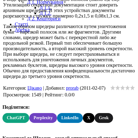
Д 1. Нормування
+
Утилизацию секретной документации стоит доверить
Д 1.1.
архивным шредерам. В этих устройствах документы
Д 1.2.
разрезаются в стружку, примерно 0,2x1,5 и 0,08x1,3 см.
Д 2. Кошториси
Статті
Таким образом шредеры различаются путем уничтожения
Абетка
бумаг – нарезкой полосок или же фрагментов. Другими
словами, шредер может быть с перекрестной либо же
продольной резкой. Первый тип обеспечивает большую
производительность, а второй высокий уровень секретности.
При выборе шредера, не следует перестраховываться и
использовать для уничтожения личных документов,
рекламных буклетов, шредеры высокого уровня секретности.
Обычно для предоставления конфиденциальности достаточно
шредера до третьего уровня секретности.
Категория
:
Цікаво
|
Добавил
:
prorab
(2011-02-07)
Просмотров
:
1549
|
Рейтинг
:
0.0
/
0
Поділитися:
ChatGPT
Perplexity
LinkedIn
X
Grok