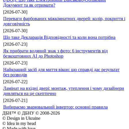
Документ та як отримати?
[2026-07-30]
Переваги фарбованих міжкімнатних дверей: колір, покриття і
довговічність
[2026-07-30]
Що таке Декларація Відповідності та коли вона потрібна
[2026-07-23]
Як прибрати водяний знак з фото: 6 інструментів від
безкоштовних AI до Photoshop
[2026-07-23]
Найкращий засіб для миття вікон: що справді дає результат
без розводів
[2026-07-22]
Ламінат на вхідні двері: монтаж, утеплення і чому дизайнери
дивляться на це скептично
[2026-07-21]
Вибираємо зварювальний інвертор: основні правила
ДБН™ © ДБНУ © 2008-2026
© Design in Ukraine
© Idea in my head
© Made with love