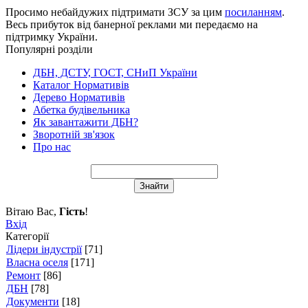
Просимо небайдужих підтримати ЗСУ за цим
посиланням
.
Весь прибуток від банерної реклами ми передаємо на
підтримку України.
Популярні розділи
ДБН, ДСТУ, ГОСТ, СНиП України
Каталог Нормативів
Дерево Нормативів
Абетка будівельника
Як завантажити ДБН?
Зворотній зв'язок
Про нас
Вітаю Вас
,
Гість
!
Вхід
Категорії
Лідери індустрії
[71]
Власна оселя
[171]
Ремонт
[86]
ДБН
[78]
Документи
[18]