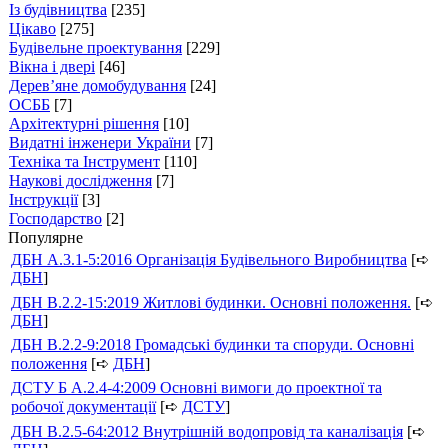
Із будівництва
[235]
Цікаво
[275]
Будівельне проектування
[229]
Вікна і двері
[46]
Дерев’яне домобудування
[24]
ОСББ
[7]
Архітектурні рішення
[10]
Видатні інженери України
[7]
Техніка та Інструмент
[110]
Наукові дослідження
[7]
Інструкції
[3]
Господарство
[2]
Популярне
ДБН А.3.1-5:2016 Організація Будівельного Виробництва
[➪
ДБН
]
ДБН В.2.2-15:2019 Житлові будинки. Основні положення.
[➪
ДБН
]
ДБН В.2.2-9:2018 Громадські будинки та споруди. Основні
положення
[➪
ДБН
]
ДСТУ Б А.2.4-4:2009 Основні вимоги до проектної та
робочої документації
[➪
ДСТУ
]
ДБН В.2.5-64:2012 Внутрішній водопровід та каналізація
[➪