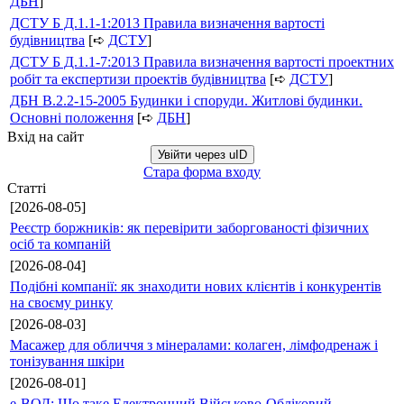
ДБН
]
ДСТУ Б Д.1.1-1:2013 Правила визначення вартості
будівництва
[➪
ДСТУ
]
ДСТУ Б Д.1.1-7:2013 Правила визначення вартості проектних
робіт та експертизи проектів будівництва
[➪
ДСТУ
]
ДБН В.2.2-15-2005 Будинки і споруди. Житлові будинки.
Основні положення
[➪
ДБН
]
Вхід на сайт
Увійти через uID
Стара форма входу
Статті
[2026-08-05]
Реєстр боржників: як перевірити заборгованості фізичних
осіб та компаній
[2026-08-04]
Подібні компанії: як знаходити нових клієнтів і конкурентів
на своєму ринку
[2026-08-03]
Масажер для обличчя з мінералами: колаген, лімфодренаж і
тонізування шкіри
[2026-08-01]
е-ВОД: Що таке Електронний Військово-Обліковий