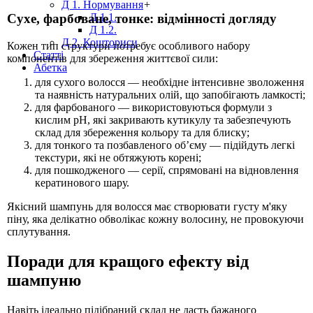
Д 1. Нормування
+
Д 1.1.
Сухе, фарбоване, тонке: відмінності догляду
Д 1.2.
Д 2. Кошториси
Кожен тип структури потребує особливого набору
Статті
компонентів для збереження життєвої сили:
Абетка
для сухого волосся — необхідне інтенсивне зволоження
та наявність натуральних олій, що запобігають ламкості;
для фарбованого — використовуються формули з
кислим pH, які закривають кутикулу та забезпечують
склад для збереження кольору та для блиску;
для тонкого та позбавленого об’єму — підійдуть легкі
текстури, які не обтяжують корені;
для пошкодженого — серії, спрямовані на відновлення
кератинового шару.
Якісний шампунь для волосся має створювати густу м'яку
піну, яка делікатно обволікає кожну волосину, не провокуючи
сплутування.
Поради для кращого ефекту від
шампуню
Навіть ідеально підібраний склад не дасть бажаного