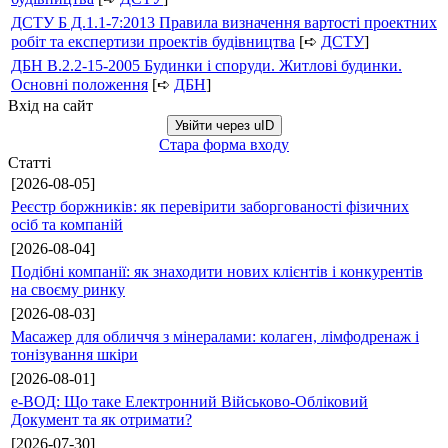
ДСТУ Б Д.1.1-7:2013 Правила визначення вартості проектних
робіт та експертизи проектів будівництва
[➪
ДСТУ
]
ДБН В.2.2-15-2005 Будинки і споруди. Житлові будинки.
Основні положення
[➪
ДБН
]
Вхід на сайт
Увійти через uID
Стара форма входу
Статті
[2026-08-05]
Реєстр боржників: як перевірити заборгованості фізичних
осіб та компаній
[2026-08-04]
Подібні компанії: як знаходити нових клієнтів і конкурентів
на своєму ринку
[2026-08-03]
Масажер для обличчя з мінералами: колаген, лімфодренаж і
тонізування шкіри
[2026-08-01]
е-ВОД: Що таке Електронний Військово-Обліковий
Документ та як отримати?
[2026-07-30]