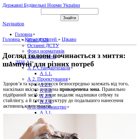
Державні Будівельні Норми України
Navigation
Головна
+
Головна
»
Каталог статей
»
Цікаво
Нові ДБН
Останні ДСТУ
Фонд нормативів
Догляд голови починається з миття:
Закони, Акти
ДБН А.
+
шампуні для різних потреб
А 1. Стандартизація
+
А 1.1.
А 2. Проектування
+
Здоров’я та краса волосся безпосередньо залежать від того,
А 2.1.
наскільки якісно очищена
прикоренева зона
. Правильно
А 2.2.
підібраний засіб не лише видаляє надлишки себуму та
А 2.3.
стайлінгу, а й готує структуру до подальшого нанесення
А 2.4.
активних компонентів.
А 3. Виробництво
+
А 3.1.
А 3.2.
ДБН Б.
+
Б 1. Містобудування
+
Б 1.1.