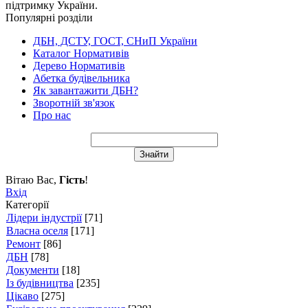
підтримку України.
Популярні розділи
ДБН, ДСТУ, ГОСТ, СНиП України
Каталог Нормативів
Дерево Нормативів
Абетка будівельника
Як завантажити ДБН?
Зворотній зв'язок
Про нас
Вітаю Вас
,
Гість
!
Вхід
Категорії
Лідери індустрії
[71]
Власна оселя
[171]
Ремонт
[86]
ДБН
[78]
Документи
[18]
Із будівництва
[235]
Цікаво
[275]