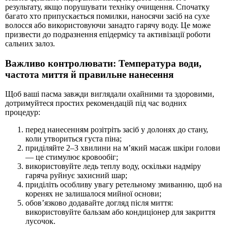
результату, якщо порушувати техніку очищення. Спочатку
багато хто припускається помилки, наносячи засіб на сухе
волосся або використовуючи занадто гарячу воду. Це може
призвести до подразнення епідермісу та активізації роботи
сальних залоз.
Важливо контролювати: Температура води,
частота миття й правильне нанесення
Щоб ваші пасма завжди виглядали охайними та здоровими,
дотримуйтеся простих рекомендацій під час водних
процедур:
перед нанесенням розітріть засіб у долонях до стану,
коли утвориться густа піна;
приділяйте 2–3 хвилини на м’який масаж шкіри голови
— це стимулює кровообіг;
використовуйте ледь теплу воду, оскільки надміру
гаряча руйнує захисний шар;
приділіть особливу увагу ретельному змиванню, щоб на
коренях не залишалося мийної основи;
обов’язково додавайте догляд після миття:
використовуйте бальзам або кондиціонер для закриття
лусочок.