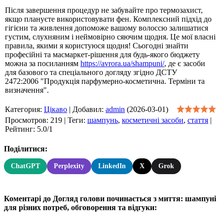
Після завершення процедур не забувайте про термозахист,
якщо плануєте використовувати фен. Комплексний підхід до
гігієни та живлення допоможе вашому волоссю залишатися
густим, слухняним і неймовірно сяючим щодня. Це мої власні
правила, якими я користуюся щодня! Сьогодні знайти
професійні та масмаркет-рішення для будь-якого бюджету
можна за посиланням
https://avrora.ua/shampuni/
, де є засоби
для базового та спеціального догляду згідно ДСТУ
2472:2006 "Продукція парфумерно-косметична. Терміни та
визначення".
Категория
:
Цікаво
|
Добавил
:
admin
(2026-03-01)
Просмотров
:
219
|
Теги
:
шампунь
,
косметичні засоби
,
стаття
|
Рейтинг
:
5.0
/
1
Поділитися:
ChatGPT
Perplexity
LinkedIn
X
Grok
Коментарі до Догляд голови починається з миття: шампуні
для різних потреб, обговорення та відгуки: