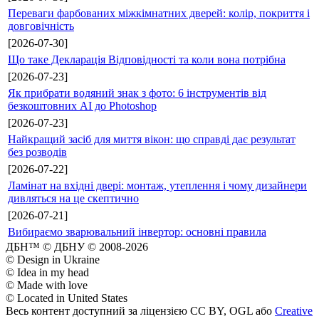
Переваги фарбованих міжкімнатних дверей: колір, покриття і
довговічність
[2026-07-30]
Що таке Декларація Відповідності та коли вона потрібна
[2026-07-23]
Як прибрати водяний знак з фото: 6 інструментів від
безкоштовних AI до Photoshop
[2026-07-23]
Найкращий засіб для миття вікон: що справді дає результат
без розводів
[2026-07-22]
Ламінат на вхідні двері: монтаж, утеплення і чому дизайнери
дивляться на це скептично
[2026-07-21]
Вибираємо зварювальний інвертор: основні правила
ДБН™ © ДБНУ © 2008-2026
© Design in Ukraine
© Idea in my head
© Made with love
© Located in United States
Весь контент доступний за ліцензією CC BY, OGL або
Creative