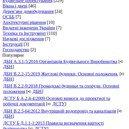
Будівельне проектування
[229]
Вікна і двері
[46]
Дерев’яне домобудування
[24]
ОСББ
[7]
Архітектурні рішення
[10]
Видатні інженери України
[7]
Техніка та Інструмент
[110]
Наукові дослідження
[7]
Інструкції
[3]
Господарство
[2]
Популярне
ДБН А.3.1-5:2016 Організація Будівельного Виробництва
[➪
ДБН
]
ДБН В.2.2-15:2019 Житлові будинки. Основні положення.
[➪
ДБН
]
ДБН В.2.2-9:2018 Громадські будинки та споруди. Основні
положення
[➪
ДБН
]
ДСТУ Б А.2.4-4:2009 Основні вимоги до проектної та
робочої документації
[➪
ДСТУ
]
ДБН В.2.5-64:2012 Внутрішній водопровід та каналізація
[➪
ДБН
]
ДСТУ Б Д.1.1-1:2013 Правила визначення вартості
будівництва
[➪
ДСТУ
]