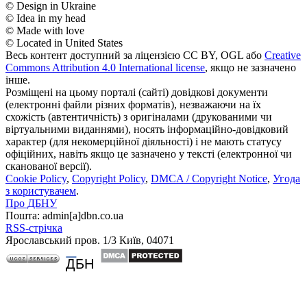
© Design in Ukraine
© Idea in my head
© Made with love
© Located in United States
Весь контент доступний за ліцензією CC BY, OGL або
Creative
Commons Attribution 4.0 International license
, якщо не зазначено
інше.
Розміщені на цьому порталі (сайті) довідкові документи
(електронні файли різних форматів), незважаючи на їх
схожість (автентичність) з оригіналами (друкованими чи
віртуальними виданнями), носять інформаційно-довідковий
характер (для некомерційної діяльності) і не мають статусу
офіційних, навіть якщо це зазначено у тексті (електронної чи
сканованої версії).
Cookie Policy
,
Copyright Policy
,
DMCA / Copyright Notice
,
Угода
з користувачем
.
Про ДБНУ
Пошта: admin[а]dbn.co.ua
RSS-стрічка
Ярославський пров. 1/3 Київ, 04071