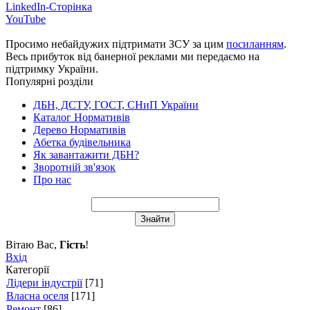
LinkedIn-Сторінка
YouTube
Просимо небайдужих підтримати ЗСУ за цим
посиланням
.
Весь прибуток від банерної реклами ми передаємо на
підтримку України.
Популярні розділи
ДБН, ДСТУ, ГОСТ, СНиП України
Каталог Нормативів
Дерево Нормативів
Абетка будівельника
Як завантажити ДБН?
Зворотній зв'язок
Про нас
Вітаю Вас
,
Гість
!
Вхід
Категорії
Лідери індустрії
[71]
Власна оселя
[171]
Ремонт
[86]