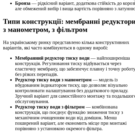
Бронза
— рідкісний варіант, додаткова стійкість до корозі
але обмежений вибір і вища вартість порівняно з латунню
Типи конструкції: мембранні редуктори
з манометром, з фільтром
На українському ринку представлено кілька конструктивних
варіантів, які часто комбінуються в одному виробі:
Мембранний редуктор тиску води
— найпоширеніша
конструкція. Регулювання тиску відбувається через
еластичну мембрану, що забезпечує плавну і точну робот
без різких перепадів.
Редуктор тиску води з манометром
— модель із
вбудованим індикатором тиску, що дозволяє візуально
контролювати налаштування без додаткового приладу.
Зручний варіант для самостійного монтажу та подальшог
обслуговування.
Редуктор тиску води з фільтром
— комбінована
конструкція, що поєднує функцію зниження тиску з
механічним очищенням води від домішок. Менш
поширений варіант, але економить місце при монтажі
порівняно з установкою окремого фільтра.