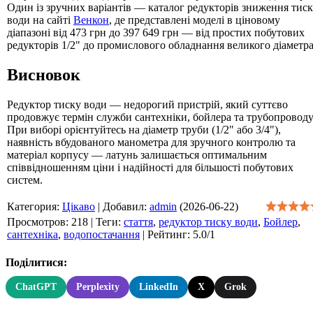
Один із зручних варіантів — каталог редукторів зниження тис
води на сайті
Венкон
, де представлені моделі в ціновому
діапазоні від 473 грн до 397 649 грн — від простих побутових
редукторів 1/2" до промислового обладнання великого діаметра
Висновок
Редуктор тиску води — недорогий пристрій, який суттєво
продовжує термін служби сантехніки, бойлера та трубопроводу
При виборі орієнтуйтесь на діаметр труби (1/2" або 3/4"),
наявність вбудованого манометра для зручного контролю та
матеріал корпусу — латунь залишається оптимальним
співвідношенням ціни і надійності для більшості побутових
систем.
Категория
:
Цікаво
|
Добавил
:
admin
(2026-06-22)
Просмотров
:
218
|
Теги
:
стаття
,
редуктор тиску води
,
Бойлер
,
сантехніка
,
водопостачання
|
Рейтинг
:
5.0
/
1
Поділитися:
ChatGPT
Perplexity
LinkedIn
X
Grok