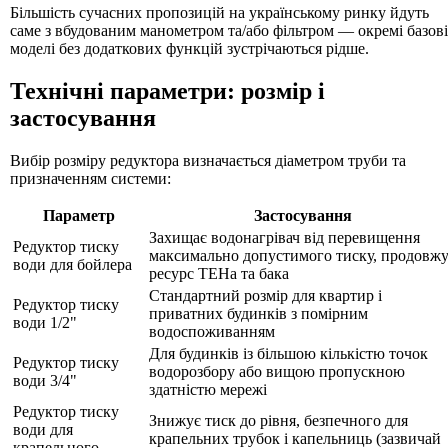
Більшість сучасних пропозицій на українському ринку йдуть
саме з вбудованим манометром та/або фільтром — окремі базові
моделі без додаткових функцій зустрічаються рідше.
Технічні параметри: розмір і
застосування
Вибір розміру редуктора визначається діаметром труби та
призначенням системи:
Параметр
Застосування
Захищає водонагрівач від перевищення
Редуктор тиску
максимально допустимого тиску, продовж
води для бойлера
ресурс ТЕНа та бака
Стандартний розмір для квартир і
Редуктор тиску
приватних будинків з помірним
води 1/2"
водоспоживанням
Для будинків із більшою кількістю точок
Редуктор тиску
водорозбору або вищою пропускною
води 3/4"
здатністю мережі
Редуктор тиску
Знижує тиск до рівня, безпечного для
води для
крапельних трубок і капельниць (зазвичай
крапельного