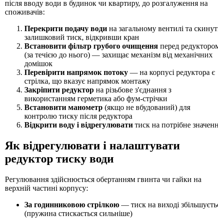
після вводу води в будинок чи квартиру, до розгалуження на
споживачів:
Перекрити подачу води
на загальному вентилі та скину
залишковий тиск, відкривши кран
Встановити фільтр грубого очищення
перед редукторо
(за течією до нього) — захищає механізм від механічних
домішок
Перевірити напрямок потоку
— на корпусі редуктора є
стрілка, що вказує напрямок монтажу
Закріпити редуктор
на різьбове з'єднання з
використанням герметика або фум-стрічки
Встановити манометр
(якщо не вбудований) для
контролю тиску після редуктора
Відкрити воду і відрегулювати
тиск на потрібне значен
Як відрегулювати і налаштувати
редуктор тиску води
Регулювання здійснюється обертанням гвинта чи гайки на
верхній частині корпусу:
За годинниковою стрілкою
— тиск на виході збільшуєть
(пружина стискається сильніше)