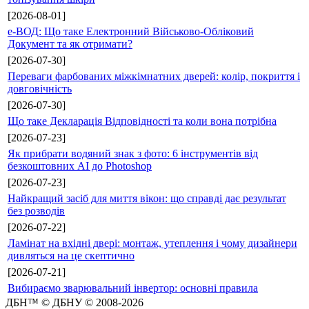
[2026-08-01]
е-ВОД: Що таке Електронний Військово-Обліковий
Документ та як отримати?
[2026-07-30]
Переваги фарбованих міжкімнатних дверей: колір, покриття і
довговічність
[2026-07-30]
Що таке Декларація Відповідності та коли вона потрібна
[2026-07-23]
Як прибрати водяний знак з фото: 6 інструментів від
безкоштовних AI до Photoshop
[2026-07-23]
Найкращий засіб для миття вікон: що справді дає результат
без розводів
[2026-07-22]
Ламінат на вхідні двері: монтаж, утеплення і чому дизайнери
дивляться на це скептично
[2026-07-21]
Вибираємо зварювальний інвертор: основні правила
ДБН™ © ДБНУ © 2008-2026