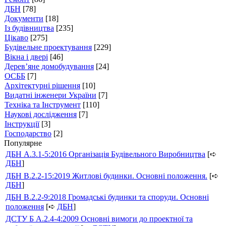
ДБН
[78]
Документи
[18]
Із будівництва
[235]
Цікаво
[275]
Будівельне проектування
[229]
Вікна і двері
[46]
Дерев’яне домобудування
[24]
ОСББ
[7]
Архітектурні рішення
[10]
Видатні інженери України
[7]
Техніка та Інструмент
[110]
Наукові дослідження
[7]
Інструкції
[3]
Господарство
[2]
Популярне
ДБН А.3.1-5:2016 Організація Будівельного Виробництва
[➪
ДБН
]
ДБН В.2.2-15:2019 Житлові будинки. Основні положення.
[➪
ДБН
]
ДБН В.2.2-9:2018 Громадські будинки та споруди. Основні
положення
[➪
ДБН
]
ДСТУ Б А.2.4-4:2009 Основні вимоги до проектної та