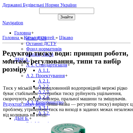
Державні Будівельні Норми України
Navigation
Головна
+
Головна
»
Каталог статей
»
Цікаво
Нові ДБН
Останні ДСТУ
Фонд нормативів
Редуктор тиску води: принцип роботи,
Закони, Акти
ДБН А.
+
монтаж, регулювання, типи та вибір
А 1. Стандартизація
+
розміру
А 1.1.
А 2. Проектування
+
А 2.1.
А 2.2.
Тиск у міській чи свердловинній водопровідній мережі рідко
А 2.3.
буває стабільним — стрибки тиску руйнують ущільнення,
А 2.4.
скорочують ресурс бойлера, пральної машини та змішувачів.
А 3. Виробництво
+
Редуктор тиску води
(інша назва — регулятор тиску) вирішує 
А 3.1.
проблему, утримуючи тиск на виході в заданих межах незалеж
А 3.2.
від коливань на вході.
ДБН Б.
+
Б 1. Містобудування
+
Б 1.1.