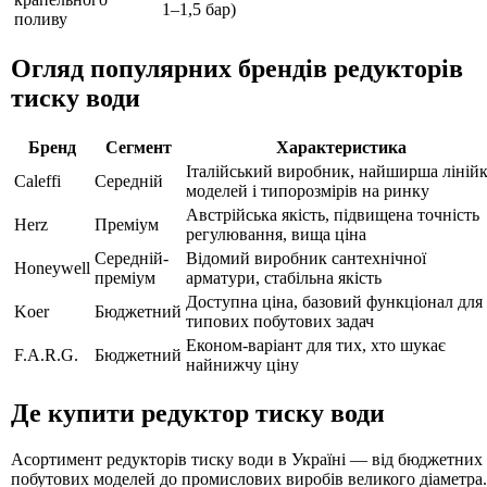
1–1,5 бар)
поливу
Огляд популярних брендів редукторів
тиску води
Бренд
Сегмент
Характеристика
Італійський виробник, найширша ліній
Caleffi
Середній
моделей і типорозмірів на ринку
Австрійська якість, підвищена точність
Herz
Преміум
регулювання, вища ціна
Середній-
Відомий виробник сантехнічної
Honeywell
преміум
арматури, стабільна якість
Доступна ціна, базовий функціонал для
Koer
Бюджетний
типових побутових задач
Економ-варіант для тих, хто шукає
F.A.R.G.
Бюджетний
найнижчу ціну
Де купити редуктор тиску води
Асортимент редукторів тиску води в Україні — від бюджетних
побутових моделей до промислових виробів великого діаметра.