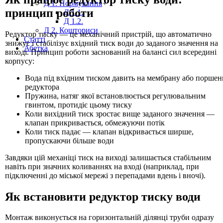
Д 1. Нормування
+
принцип роботи
Д 1.1.
Д 1.2.
Д 2. Кошториси
Редуктор тиску — це механічний пристрій, що автоматично
Статті
знижує і стабілізує вхідний тиск води до заданого значення на
Абетка
виході. Принцип роботи заснований на балансі сил всередині
корпусу:
Вода під вхідним тиском давить на мембрану або поршен
редуктора
Пружина, натяг якої встановлюється регулювальним
гвинтом, протидіє цьому тиску
Коли вихідний тиск зростає вище заданого значення —
клапан прикривається, обмежуючи потік
Коли тиск падає — клапан відкривається ширше,
пропускаючи більше води
Завдяки цій механіці тиск на виході залишається стабільним
навіть при значних коливаннях на вході (наприклад, при
підключенні до міської мережі з перепадами вдень і вночі).
Як встановити редуктор тиску води
Монтаж виконується на горизонтальній ділянці труби одразу