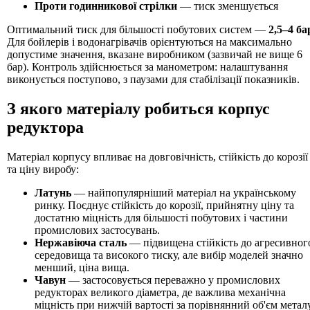
Проти годинникової стрілки
— тиск зменшується
Оптимальний тиск для більшості побутових систем —
2,5–4 ба
Для бойлерів і водонагрівачів орієнтуються на максимально
допустиме значення, вказане виробником (зазвичай не вище 6
бар). Контроль здійснюється за манометром: налаштування
виконується поступово, з паузами для стабілізації показників.
З якого матеріалу робиться корпус
редуктора
Матеріал корпусу впливає на довговічність, стійкість до корозії
та ціну виробу:
Латунь
— найпопулярніший матеріал на українському
ринку. Поєднує стійкість до корозії, прийнятну ціну та
достатню міцність для більшості побутових і частини
промислових застосувань.
Нержавіюча сталь
— підвищена стійкість до агресивног
середовища та високого тиску, але вибір моделей значно
менший, ціна вища.
Чавун
— застосовується переважно у промислових
редукторах великого діаметра, де важлива механічна
міцність при нижчій вартості за порівнянний об'єм металу