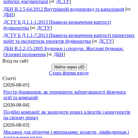
робочої документації
[➪
ДСТУ
]
ДБН В.2.5-64:2012 Внутрішній водопровід та каналізація
[➪
ДБН
]
ДСТУ Б Д.1.1-1:2013 Правила визначення вартості
будівництва
[➪
ДСТУ
]
ДСТУ Б Д.1.1-7:2013 Правила визначення вартості проектних
робіт та експертизи проектів будівництва
[➪
ДСТУ
]
ДБН В.2.2-15-2005 Будинки і споруди. Житлові будинки.
Основні положення
[➪
ДБН
]
Вхід на сайт
Увійти через uID
Стара форма входу
Статті
[2026-08-05]
Реєстр боржників: як перевірити заборгованості фізичних
осіб та компаній
[2026-08-04]
Подібні компанії: як знаходити нових клієнтів і конкурентів
на своєму ринку
[2026-08-03]
Масажер для обличчя з мінералами: колаген, лімфодренаж і
тонізування шкіри