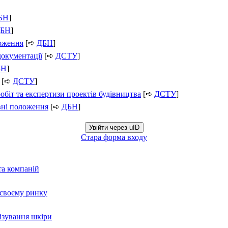
БН
]
БН
]
ложення
[➪
ДБН
]
документації
[➪
ДСТУ
]
БН
]
[➪
ДСТУ
]
обіт та експертизи проектів будівництва
[➪
ДСТУ
]
вні положення
[➪
ДБН
]
Увійти через uID
Стара форма входу
та компаній
а своєму ринку
нізування шкіри