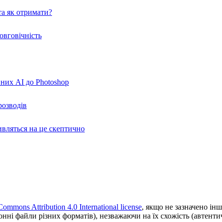
а як отримати?
овговічність
вних AI до Photoshop
розводів
ивляться на це скептично
Commons Attribution 4.0 International license
, якщо не зазначено інш
ронні файли різних форматів), незважаючи на їх схожість (автент