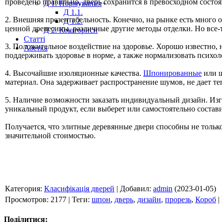
проведено правильно, дверь сохранится в превосходном состоян
Д 1. Нормування
+
Д 1.1.
2. Внешняя презентабельность. Конечно, на рынке есть много
Д 1.2.
ценной древесины, различные другие методы отделки. Но все-
Д 2. Кошториси
Статті
3. Положительное воздействие на здоровье. Хорошо известно,
Абетка
поддерживать здоровье в норме, а также нормализовать психол
4. Высочайшие изоляционные качества.
Шпонированные
или щ
материал. Она задерживает распространение шумов, не дает т
5. Наличие возможности заказать индивидуальный дизайн. Изг
уникальный продукт, если выберет или самостоятельно состав
Получается, что элитные деревянные двери способны не только
значительной стоимостью.
Категория
:
Класифікація дверей
|
Добавил
:
admin
(2023-01-05)
Просмотров
:
2177
|
Теги
:
шпон
,
дверь
,
дизайн
,
прорезь
,
Короб
|
Поділитися: