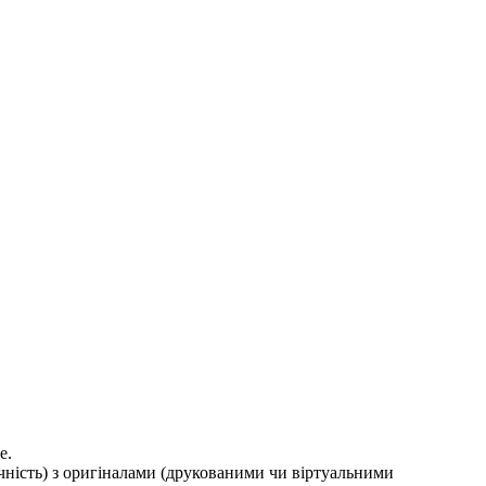
е.
ичність) з оригіналами (друкованими чи віртуальними