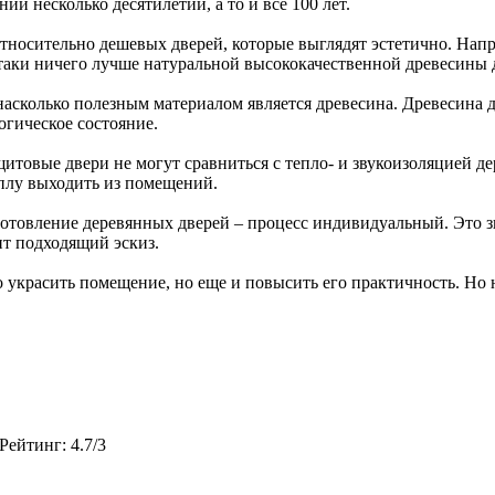
ии несколько десятилетий, а то и все 100 лет.
 относительно дешевых дверей, которые выглядят эстетично. Нап
таки ничего лучше натуральной высококачественной древесины 
 насколько полезным материалом является древесина. Древесина
огическое состояние.
итовые двери не могут сравниться с тепло- и звукоизоляцией д
еплу выходить из помещений.
отовление деревянных дверей – процесс индивидуальный. Это з
ит подходящий эскиз.
 украсить помещение, но еще и повысить его практичность. Но н
Рейтинг
:
4.7
/
3