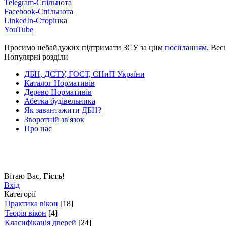
Telegram-Спільнота
Facebook-Спільнота
LinkedIn-Сторінка
YouTube
Просимо небайдужих підтримати ЗСУ за цим
посиланням
. Вес
Популярні розділи
ДБН, ДСТУ, ГОСТ, СНиП України
Каталог Нормативів
Дерево Нормативів
Абетка будівельника
Як завантажити ДБН?
Зворотній зв'язок
Про нас
Вітаю Вас
,
Гість
!
Вхід
Категорії
Практика вікон
[18]
Теорія вікон
[4]
Класифікація дверей
[24]