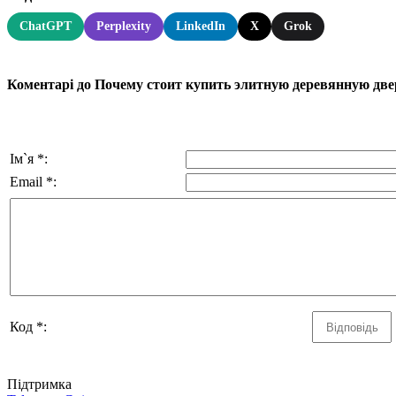
ChatGPT
Perplexity
LinkedIn
X
Grok
Коментарі до Почему стоит купить элитную деревянную двер
Ім`я *:
Email *:
Код *:
Підтримка