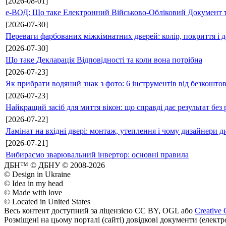
[2026-08-01]
е-ВОД: Що таке Електронний Військово-Обліковий Документ т
[2026-07-30]
Переваги фарбованих міжкімнатних дверей: колір, покриття і д
[2026-07-30]
Що таке Декларація Відповідності та коли вона потрібна
[2026-07-23]
Як прибрати водяний знак з фото: 6 інструментів від безкошто
[2026-07-23]
Найкращий засіб для миття вікон: що справді дає результат без 
[2026-07-22]
Ламінат на вхідні двері: монтаж, утеплення і чому дизайнери д
[2026-07-21]
Вибираємо зварювальний інвертор: основні правила
ДБН™ © ДБНУ © 2008-2026
© Design in Ukraine
© Idea in my head
© Made with love
© Located in United States
Весь контент доступний за ліцензією CC BY, OGL або
Creative 
Розміщені на цьому порталі (сайті) довідкові документи (елект