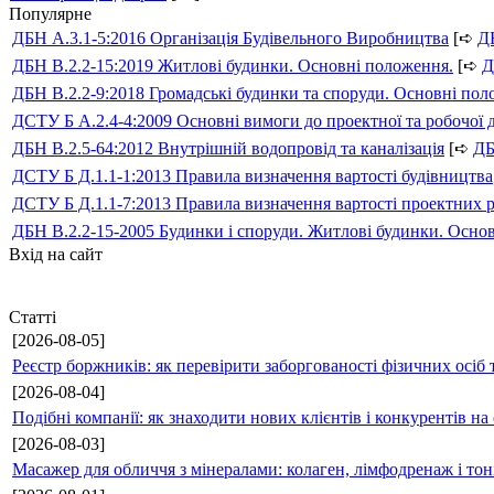
Популярне
ДБН А.3.1-5:2016 Організація Будівельного Виробництва
[➪
Д
ДБН В.2.2-15:2019 Житлові будинки. Основні положення.
[➪
Д
ДБН В.2.2-9:2018 Громадські будинки та споруди. Основні по
ДСТУ Б А.2.4-4:2009 Основні вимоги до проектної та робочої 
ДБН В.2.5-64:2012 Внутрішній водопровід та каналізація
[➪
Д
ДСТУ Б Д.1.1-1:2013 Правила визначення вартості будівництва
ДСТУ Б Д.1.1-7:2013 Правила визначення вартості проектних р
ДБН В.2.2-15-2005 Будинки і споруди. Житлові будинки. Осно
Вхід на сайт
Статті
[2026-08-05]
Реєстр боржників: як перевірити заборгованості фізичних осіб 
[2026-08-04]
Подібні компанії: як знаходити нових клієнтів і конкурентів н
[2026-08-03]
Масажер для обличчя з мінералами: колаген, лімфодренаж і то