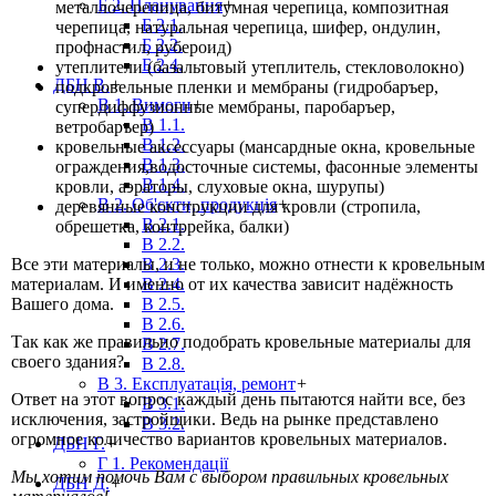
Б 2. Планування
+
металлочерепица, битумная черепица, композитная
Б 2.1.
черепица, натуральная черепица, шифер, ондулин,
Б 2.2.
профнастил, рубероид)
Б 2.4.
утеплители (базальтовый утеплитель, стекловолокно)
ДБН В.
+
подкровельные пленки и мембраны (гидробаръер,
В 1. Вимоги
+
супердиффузионные мембраны, паробаръер,
В 1.1.
ветробаръер)
В 1.2.
кровельные аксессуары (мансардные окна, кровельные
В 1.3.
ограждения,водосточные системы, фасонные элементы
В 1.4.
кровли, аэраторы, слуховые окна, шурупы)
В 2. Об'єкти, продукція
+
деревянные конструкции для кровли (стропила,
В 2.1.
обрешетка, контррейка, балки)
В 2.2.
Все эти материалы, и не только, можно отнести к кровельным
В 2.3.
материалам. И именно от их качества зависит надёжность
В 2.4.
Вашего дома.
В 2.5.
В 2.6.
Так как же правильно подобрать кровельные материалы для
В 2.7.
своего здания?
В 2.8.
В 3. Експлуатація, ремонт
+
Ответ на этот вопрос каждый день пытаются найти все, без
В 3.1.
исключения, застройщики. Ведь на рынке представлено
В 3.2.
огромное количество вариантов кровельных материалов.
ДБН Г.
+
Г 1. Рекомендації
Мы хотим помочь Вам с выбором правильных кровельных
ДБН Д.
+