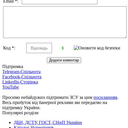
Email *:
Код *:
Підтримка
Telegram-Спільнота
Facebook-Спільнота
LinkedIn-Сторінка
YouTube
Просимо небайдужих підтримати ЗСУ за цим
посиланням
.
Весь прибуток від банерної реклами ми передаємо на
підтримку України.
Популярні розділи
ДБН, ДСТУ, ГОСТ, СНиП України
Каталог Нормативів