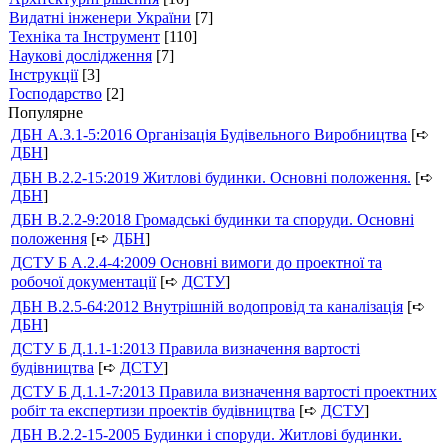
Видатні інженери України
[7]
Техніка та Інструмент
[110]
Наукові дослідження
[7]
Інструкції
[3]
Господарство
[2]
Популярне
ДБН А.3.1-5:2016 Організація Будівельного Виробництва
[➪
ДБН
]
ДБН В.2.2-15:2019 Житлові будинки. Основні положення.
[➪
ДБН
]
ДБН В.2.2-9:2018 Громадські будинки та споруди. Основні
положення
[➪
ДБН
]
ДСТУ Б А.2.4-4:2009 Основні вимоги до проектної та
робочої документації
[➪
ДСТУ
]
ДБН В.2.5-64:2012 Внутрішній водопровід та каналізація
[➪
ДБН
]
ДСТУ Б Д.1.1-1:2013 Правила визначення вартості
будівництва
[➪
ДСТУ
]
ДСТУ Б Д.1.1-7:2013 Правила визначення вартості проектних
робіт та експертизи проектів будівництва
[➪
ДСТУ
]
ДБН В.2.2-15-2005 Будинки і споруди. Житлові будинки.