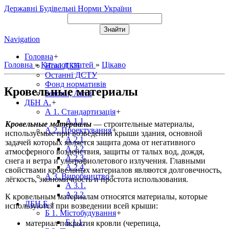
Державні Будівельні Норми України
Navigation
Головна
+
Головна
»
Каталог статей
»
Цікаво
Нові ДБН
Останні ДСТУ
Фонд нормативів
Кровельные материалы
Закони, Акти
ДБН А.
+
А 1. Стандартизація
+
А 1.1.
Кровельные материалы
— строительные материалы,
А 2. Проектування
+
используемые при возведении крыши здания, основной
А 2.1.
задачей которых является защита дома от негативного
А 2.2.
атмосферного воздействия, защиты от талых вод, дождя,
А 2.3.
снега и ветра и ультрафиолетового излучения. Главными
А 2.4.
свойствами кровельных материалов являются долговечность,
А 3. Виробництво
+
лёгкость, экономичность и простота использования.
А 3.1.
А 3.2.
К кровельным материалам относятся материалы, которые
ДБН Б.
+
используются при возведении всей крыши:
Б 1. Містобудування
+
Б 1.1.
материал покрытия кровли (черепица,