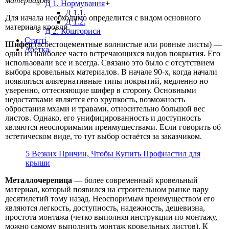
материалов!
Д 1. Нормування
+
Д 1.1.
Для начала необходимо определится с видом основного
Д 1.2.
материала кровли.
Д 2. Кошториси
Статті
Шифер
(асбестоцементные волнистые или ровные листы) —
Абетка
один из наиболее часто встречающихся видов покрытия. Его
использовали все и всегда. Связано это было с отсутствием
выбора кровельных материалов. В начале 90-х, когда начали
появляться альтернативные типы покрытий, медленно но
уверенно, оттесняющие шифер в сторону. Основными
недостатками является его хрупкость, возможность
обростания мхами и травами, относительно большой вес
листов. Однако, его унифицированность и доступность
являются неоспоримыми преимуществами. Если говорить об
эстетическом виде, то тут выбор остаётся за заказчиком.
5 Везких Причин, Чтобы Купить Профнастил для
крыши
Металлочерепица
— более современный кровельный
материал, который появился на строительном рынке пару
десятилетий тому назад. Неоспоримым преимуществом его
являются легкость, доступность, надежность, дешевизна,
простота монтажа (четко выполняя инструкции по монтажу,
можно самому выполнить монтаж кровельных листов). К