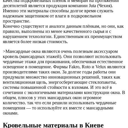
качества подкровельных пленок и мембран на протяжении
десятилетий является продукция компании Juta (Чехия).
Именно эти материалы способны долгое время служить
надежным защитником от влаги в подкровельном
пространстве.
Конечно существуют и аналоги данным плёнкам, но они, как
правило, выполнены из менее качественного сырья и с
нарушением технологии. Единственным их преимуществом
является более низкая стоимость.
>Мансардные окна являются очень полезным аксессуаром
кровель (мансардных этажей). Они позволяют использовать
чердачные этажи для проживания, обеспечивая естественное
освещение в помещение. Фирмы Fakro, Roto и Velux являются
производителями таких окон. За долгие годы работы они
придумали множество инновационных решений, таких как
вентиляционная щель, энергосберегающие стеклопакеты,
системы повышенной стойкости к взломам. И это всё в
сочетании с экологичными материалами конструкции окна. В
общем, плюсов у этих мансардных окон огромное
количество. так что если решили использовать чердачные
помещения — то используйте их вместе с мансардными
окнами.
Кровельные материалы в Киеве