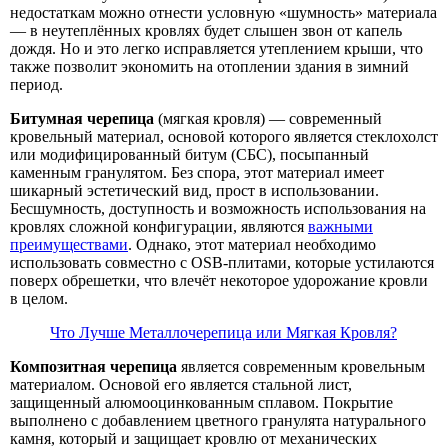
недостаткам можно отнести условную «шумность» материала
— в неутеплённых кровлях будет слышен звон от капель
дождя. Но и это легко исправляется утеплением крыши, что
также позволит экономить на отоплении здания в зимний
период.
Битумная черепица
(мягкая кровля) — современный
кровельный материал, основой которого является стеклохолст
или модифицированный битум (СБС), посыпанный
каменным гранулятом. Без спора, этот материал имеет
шикарный эстетический вид, прост в использовании.
Бесшумность, доступность и возможность использования на
кровлях сложной конфигурации, являются
важными
преимуществами
. Однако, этот материал необходимо
использовать совместно с OSB-плитами, которые устилаются
поверх обрешетки, что влечёт некоторое удорожание кровли
в целом.
Что Лучше Металлочерепица или Мягкая Кровля?
Композитная черепица
является современным кровельным
материалом. Основой его является стальной лист,
защищенный алюмооцинкованным сплавом. Покрытие
выполнено с добавлением цветного гранулята натурального
камня, который и защищает кровлю от механических