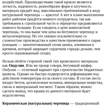
воздействий. Преимуществами такой кровли являются
легкость, надежность. разнообразие форм и штучность
материала предаёт вид, максимально приближенный к виду
натуральной черепицы — красота! А вот в плане выполнения
работ рабочим придётся немного потрудиться, так как
требования к стропильной части и обрешетке предъявляются
намного большие. Если говорить о цене композитной
черепицы, то она выше чем цена на битумную черепицу и
металлочерепицу. Но это связано исключительно со
сложностью производства и качеством применяемого сырья
(
алюцинк
— запатентованный сплав цинка, алюминия и
кремния, который защищает сердечник гораздо дольше, чем
просто оцинкованный сплав).
Нельзя обойти стороной такой тип кровельного материала
как
Ондулин
. Или же проще говоря, битумный шифер.
Ондулин
— отличный вариант при строительстве бюджетных
кровель. Однако он быстро подвергается деформациям под
действием температуры из-за своего состава. В состав листа
входит битум, целлюлозные волокна, минеральные вещества,
смола и минеральный пигмент. Таким образом, можно
сделать вывод, что крыша из данного материала будет
недолговечна.
Керамическая (натуральная) черепица
— традиционный