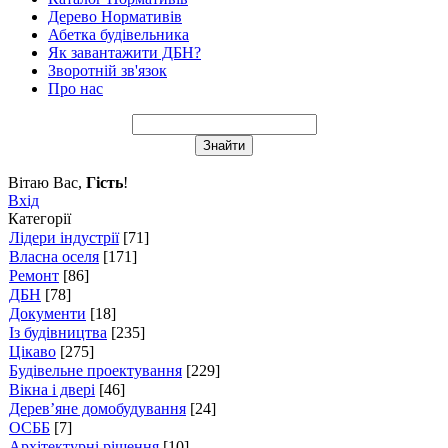
Дерево Нормативів
Абетка будівельника
Як завантажити ДБН?
Зворотній зв'язок
Про нас
Вітаю Вас
,
Гість
!
Вхід
Категорії
Лідери індустрії
[71]
Власна оселя
[171]
Ремонт
[86]
ДБН
[78]
Документи
[18]
Із будівництва
[235]
Цікаво
[275]
Будівельне проектування
[229]
Вікна і двері
[46]
Дерев’яне домобудування
[24]
ОСББ
[7]
Архітектурні рішення
[10]