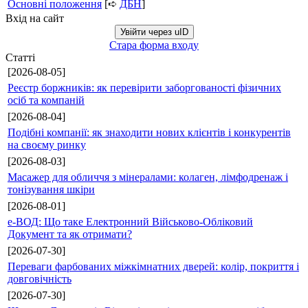
Основні положення
[➪
ДБН
]
Вхід на сайт
Увійти через uID
Стара форма входу
Статті
[2026-08-05]
Реєстр боржників: як перевірити заборгованості фізичних
осіб та компаній
[2026-08-04]
Подібні компанії: як знаходити нових клієнтів і конкурентів
на своєму ринку
[2026-08-03]
Масажер для обличчя з мінералами: колаген, лімфодренаж і
тонізування шкіри
[2026-08-01]
е-ВОД: Що таке Електронний Військово-Обліковий
Документ та як отримати?
[2026-07-30]
Переваги фарбованих міжкімнатних дверей: колір, покриття і
довговічність
[2026-07-30]