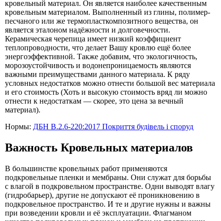
кровельный материал. Он является наиболее качественным
кровельным материалом. Выполненный из глины, полимер-
песчаного или же термопласткомпозитного вещества, он
является эталоном надёжности и долговечности.
Керамическая черепица имеет низкий коэффициент
теплопроводности, что делает Вашу кровлю ещё более
энергоэффективной. Также добавим, что экологичность,
морозоустойчивость и водонепроницаемость являются
важными преимуществами данного материала. К ряду
условных недостатков можно отнести большой вес материала
и его стоимость (Хоть и высокую стоимость вряд ли можно
отнести к недостаткам — скорее, это цена за вечный
материал).
Нормы:
ДБН В.2.6-220:2017 Покриття будівель і споруд
Важность Кровельных материалов
В большинстве кровельных работ применяются
подкровельные пленки и мембраны. Они служат для борьбы
с влагой в подкровельном пространстве. Одни выводят влагу
(гидробарьер), другие не допускают её проникновению в
подкровельное пространство. И те и другие нужны и важны
при возведении кровли и её эксплуатации. Флагманом