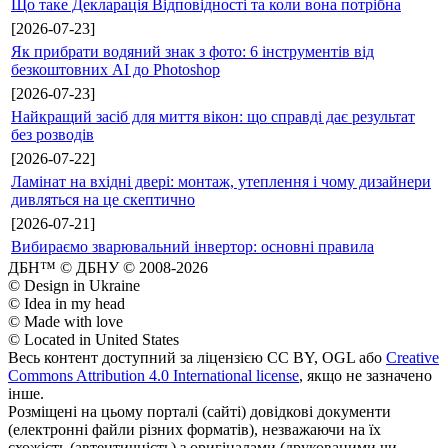
Що таке Декларація Відповідності та коли вона потрібна
[2026-07-23]
Як прибрати водяний знак з фото: 6 інструментів від
безкоштовних AI до Photoshop
[2026-07-23]
Найкращий засіб для миття вікон: що справді дає результат
без розводів
[2026-07-22]
Ламінат на вхідні двері: монтаж, утеплення і чому дизайнери
дивляться на це скептично
[2026-07-21]
Вибираємо зварювальний інвертор: основні правила
ДБН™ © ДБНУ © 2008-2026
© Design in Ukraine
© Idea in my head
© Made with love
© Located in United States
Весь контент доступний за ліцензією CC BY, OGL або
Creative
Commons Attribution 4.0 International license
, якщо не зазначено
інше.
Розміщені на цьому порталі (сайті) довідкові документи
(електронні файли різних форматів), незважаючи на їх
схожість (автентичність) з оригіналами (друкованими чи