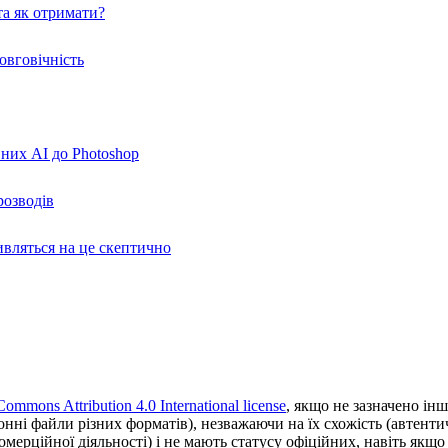
а як отримати?
овговічність
вних AI до Photoshop
розводів
ивляться на це скептично
Commons Attribution 4.0 International license
, якщо не зазначено інш
ронні файли різних форматів), незважаючи на їх схожість (автент
ерційної діяльності) і не мають статусу офіційних, навіть якщо ц