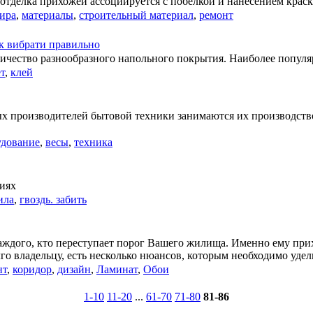
отделка прихожей ассоциируется с побелкой и нанесением краск
ира
,
материалы
,
строительный материал
,
ремонт
як вибрати правильно
ичество разнообразного напольного покрытия. Наиболее популяр
т
,
клей
ых производителей бытовой техники занимаются их производст
удование
,
весы
,
техника
виях
ила
,
гвоздь. забить
аждого, кто переступает порог Вашего жилища. Именно ему прих
го владельцу, есть несколько нюансов, которым необходимо удел
нт
,
коридор
,
дизайн
,
Ламинат
,
Обои
1-10
11-20
...
61-70
71-80
81-86