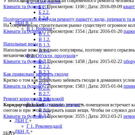
У непосвященного в тонкости современного ремонта человека 
Б 2. Планування
+
Кімнати та будинку
|
Просмотров:
1100
|
Дата:
2016-09-09
кварт
Б 2.1.
Б 2.2.
Б 2.4.
Поліуретановий клей для ремонту паркету: види, переваги та 
ДБН В.
+
На современном строительном рынке существует огромное кол
В 1. Вимоги
+
Кімнати та будинку
|
Просмотров:
1554
|
Дата:
2016-01-20
парке
В 1.1.
В 1.2.
Напольные весы
В 1.3.
Напольные весы довольно популярны, поэтому много серьезн
В 1.4.
механическими.
В 2. Об'єкти, продукція
+
В 2.1.
Кімнати та будинку
|
Просмотров:
1458
|
Дата:
2015-02-22
обор
В 2.2.
В 2.3.
Как правильно забивать гвозди
В 2.4.
Кратко о том как правильно забивать гвозди в домашних усло
В 2.5.
Кімнати та будинку
|
Просмотров:
1583
|
Дата:
2015-01-04
прив
В 2.6.
В 2.7.
Ремонт коридора в прихожей
В 2.8.
В 3. Експлуатація, ремонт
+
Коридор прихожей
– именно эта часть помещения встречает к
В 3.1.
снегом и при этом содержать наши вещи. Чтобы он служил дол
В 3.2.
Кімнати та будинку
|
Просмотров:
3555
|
Дата:
2012-03-21
ремо
ДБН Г.
+
Г 1. Рекомендації
ДБН Д.
+
ДБНУ