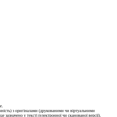
е.
ичність) з оригіналами (друкованими чи віртуальними
е зазначено у тексті (електронної чи сканованої версії).