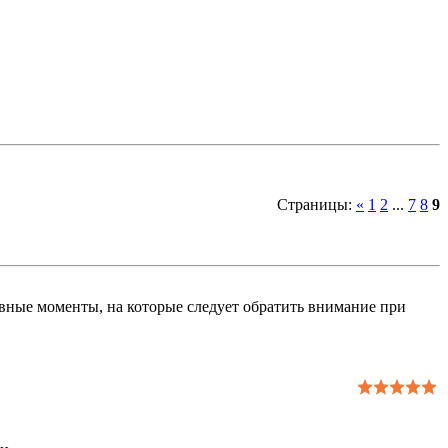
Страницы
:
«
1
2
...
7
8
9
вные моменты, на которые следует обратить внимание при