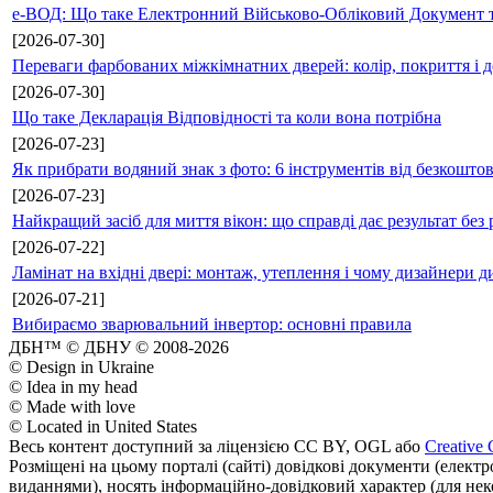
е-ВОД: Що таке Електронний Військово-Обліковий Документ т
[2026-07-30]
Переваги фарбованих міжкімнатних дверей: колір, покриття і д
[2026-07-30]
Що таке Декларація Відповідності та коли вона потрібна
[2026-07-23]
Як прибрати водяний знак з фото: 6 інструментів від безкошто
[2026-07-23]
Найкращий засіб для миття вікон: що справді дає результат без 
[2026-07-22]
Ламінат на вхідні двері: монтаж, утеплення і чому дизайнери д
[2026-07-21]
Вибираємо зварювальний інвертор: основні правила
ДБН™ © ДБНУ © 2008-2026
© Design in Ukraine
© Idea in my head
© Made with love
© Located in United States
Весь контент доступний за ліцензією CC BY, OGL або
Creative 
Розміщені на цьому порталі (сайті) довідкові документи (елект
виданнями), носять інформаційно-довідковий характер (для неком