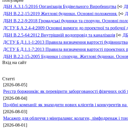
Популярне
ДБН А.3.1-5:2016 Організація Будівельного Виробництва
[➪
Д
ДБН В.2.2-15:2019 Житлові будинки. Основні положення.
[➪
Д
ДБН В.2.2-9:2018 Громадські будинки та споруди. Основні по
ДСТУ Б А.2.4-4:2009 Основні вимоги до проектної та робочої 
ДБН В.2.5-64:2012 Внутрішній водопровід та каналізація
[➪
Д
ДСТУ Б Д.1.1-1:2013 Правила визначення вартості будівництва
ДСТУ Б Д.1.1-7:2013 Правила визначення вартості проектних р
ДБН В.2.2-15-2005 Будинки і споруди. Житлові будинки. Осно
Вхід на сайт
Статті
[2026-08-05]
Реєстр боржників: як перевірити заборгованості фізичних осіб 
[2026-08-04]
Подібні компанії: як знаходити нових клієнтів і конкурентів н
[2026-08-03]
Масажер для обличчя з мінералами: колаген, лімфодренаж і то
[2026-08-01]