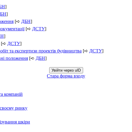
БН
]
БН
]
ложення
[➪
ДБН
]
документації
[➪
ДСТУ
]
БН
]
[➪
ДСТУ
]
обіт та експертизи проектів будівництва
[➪
ДСТУ
]
вні положення
[➪
ДБН
]
Увійти через uID
Стара форма входу
та компаній
а своєму ринку
нізування шкіри