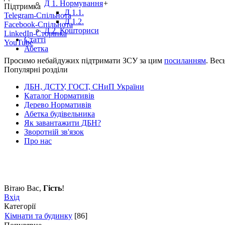
Д 1. Нормування
+
Підтримка
Д 1.1.
Telegram-Спільнота
Д 1.2.
Facebook-Спільнота
Д 2. Кошториси
LinkedIn-Сторінка
Статті
YouTube
Абетка
Просимо небайдужих підтримати ЗСУ за цим
посиланням
. Вес
Популярні розділи
ДБН, ДСТУ, ГОСТ, СНиП України
Каталог Нормативів
Дерево Нормативів
Абетка будівельника
Як завантажити ДБН?
Зворотній зв'язок
Про нас
Вітаю Вас
,
Гість
!
Вхід
Категорії
Кімнати та будинку
[86]