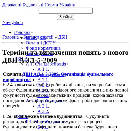
Державні Будівельні Норми України
Navigation
Головна
+
Головна
»
Каталог статей
»
ДБН
Нові ДБН
Останні ДСТУ
Фонд нормативів
Терміни та визначення понять з нового
Закони, Акти
ДБН А.
+
ДБН А.3.1-5-2009
А 1. Стандартизація
+
А 1.1.
Скачати
ДБН А.3.1-5-2009. Організація будівельного
А 2. Проектування
+
виробництва
А 2.1.
Б.2.4
захватка
- Одна з робочих ділянок, на які розбивається
А 2.2.
об'єкт будівництва для послідовного виконання на них певної
А 2.3.
сукупності будівельно-монтажних процесів; кожна захватка
А 2.4.
послідовно використовується як фронт робіт для одного з цих
А 3. Виробництво
+
процесів
А 3.1.
А 3.2.
Б.2.5
комплексна безпека будівництва
- Сукупність
ДБН Б.
+
різновидів безпеки, яких дотримуються в процесі
Б 1. Містобудування
+
будівництва: техногенна та пожежна безпека будованого
Б 1.1.