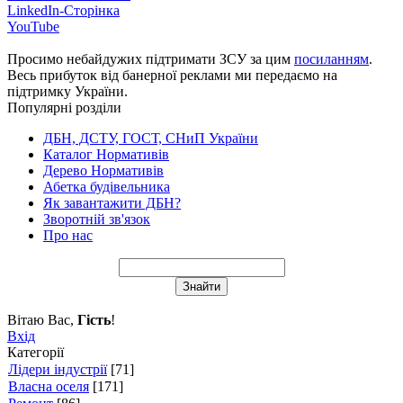
LinkedIn-Сторінка
YouTube
Просимо небайдужих підтримати ЗСУ за цим
посиланням
.
Весь прибуток від банерної реклами ми передаємо на
підтримку України.
Популярні розділи
ДБН, ДСТУ, ГОСТ, СНиП України
Каталог Нормативів
Дерево Нормативів
Абетка будівельника
Як завантажити ДБН?
Зворотній зв'язок
Про нас
Вітаю Вас
,
Гість
!
Вхід
Категорії
Лідери індустрії
[71]
Власна оселя
[171]