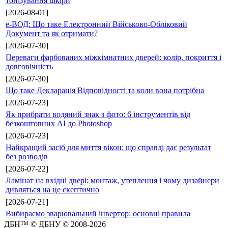
тонізування шкіри
[2026-08-01]
е-ВОД: Що таке Електронний Військово-Обліковий
Документ та як отримати?
[2026-07-30]
Переваги фарбованих міжкімнатних дверей: колір, покриття і
довговічність
[2026-07-30]
Що таке Декларація Відповідності та коли вона потрібна
[2026-07-23]
Як прибрати водяний знак з фото: 6 інструментів від
безкоштовних AI до Photoshop
[2026-07-23]
Найкращий засіб для миття вікон: що справді дає результат
без розводів
[2026-07-22]
Ламінат на вхідні двері: монтаж, утеплення і чому дизайнери
дивляться на це скептично
[2026-07-21]
Вибираємо зварювальний інвертор: основні правила
ДБН™ © ДБНУ © 2008-2026