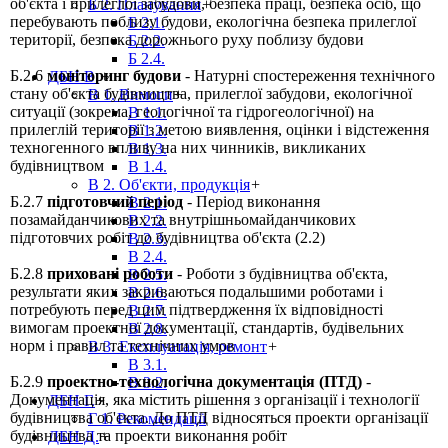
об'єкта і прилеглої забудови, безпека праці, безпека осіб, що
Б 2. Планування
+
перебувають поблизу будови, екологічна безпека прилеглої
Б 2.1.
території, безпека дорожнього руху поблизу будови
Б 2.2.
Б 2.4.
Б.2.6
моніторинг будови
- Натурні спостереження технічного
ДБН В.
+
стану об'єкта будівництва, прилеглої забудови, екологічної
В 1. Вимоги
+
ситуації (зокрема, геологічної та гідрогеологічної) на
В 1.1.
прилеглій території з метою виявлення, оцінки і відстеження
В 1.2.
техногенного впливу на них чинників, викликаних
В 1.3.
будівництвом
В 1.4.
В 2. Об'єкти, продукція
+
Б.2.7
підготовчий період
- Період виконання
В 2.1.
позамайданчикових та внутрішньомайданчикових
В 2.2.
підготовчих робіт до будівництва об'єкта (2.2)
В 2.3.
В 2.4.
Б.2.8
приховані роботи
- Роботи з будівництва об'єкта,
В 2.5.
результати яких закриваються подальшими роботами і
В 2.6.
потребують перед цим підтвердження їх відповідності
В 2.7.
вимогам проектної документації, стандартів, будівельних
В 2.8.
норм і правил та технічних умов
В 3. Експлуатація, ремонт
+
В 3.1.
Б.2.9
проектно-технологічна документація (ПТД)
-
В 3.2.
Документація, яка містить рішення з організації і технології
ДБН Г.
+
будівництва об'єкта. До ПТД відносяться проекти організації
Г 1. Рекомендації
будівництва та проекти виконання робіт
ДБН Д.
+