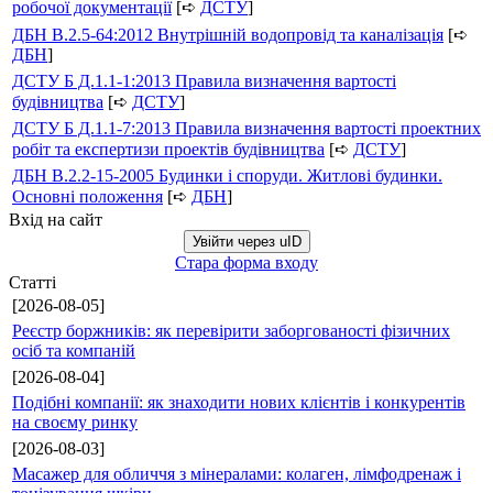
робочої документації
[➪
ДСТУ
]
ДБН В.2.5-64:2012 Внутрішній водопровід та каналізація
[➪
ДБН
]
ДСТУ Б Д.1.1-1:2013 Правила визначення вартості
будівництва
[➪
ДСТУ
]
ДСТУ Б Д.1.1-7:2013 Правила визначення вартості проектних
робіт та експертизи проектів будівництва
[➪
ДСТУ
]
ДБН В.2.2-15-2005 Будинки і споруди. Житлові будинки.
Основні положення
[➪
ДБН
]
Вхід на сайт
Увійти через uID
Стара форма входу
Статті
[2026-08-05]
Реєстр боржників: як перевірити заборгованості фізичних
осіб та компаній
[2026-08-04]
Подібні компанії: як знаходити нових клієнтів і конкурентів
на своєму ринку
[2026-08-03]
Масажер для обличчя з мінералами: колаген, лімфодренаж і