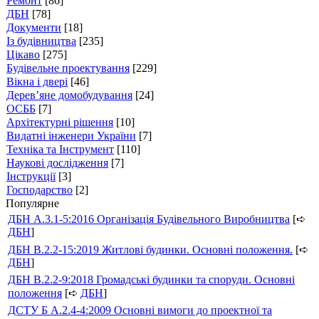
Ремонт
[86]
ДБН
[78]
Документи
[18]
Із будівництва
[235]
Цікаво
[275]
Будівельне проектування
[229]
Вікна і двері
[46]
Дерев’яне домобудування
[24]
ОСББ
[7]
Архітектурні рішення
[10]
Видатні інженери України
[7]
Техніка та Інструмент
[110]
Наукові дослідження
[7]
Інструкції
[3]
Господарство
[2]
Популярне
ДБН А.3.1-5:2016 Організація Будівельного Виробництва
[➪
ДБН
]
ДБН В.2.2-15:2019 Житлові будинки. Основні положення.
[➪
ДБН
]
ДБН В.2.2-9:2018 Громадські будинки та споруди. Основні
положення
[➪
ДБН
]
ДСТУ Б А.2.4-4:2009 Основні вимоги до проектної та