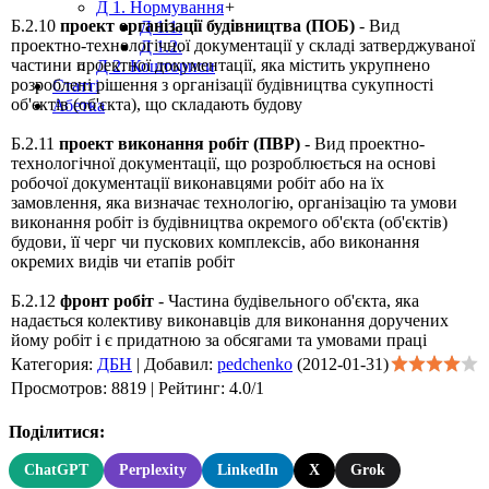
Д 1. Нормування
+
Б.2.10
проект організації будівництва (ПОБ)
- Вид
Д 1.1.
проектно-технологічної документації у складі затверджуваної
Д 1.2.
частини проектної документації, яка містить укрупнено
Д 2. Кошториси
розроблені рішення з організації будівництва сукупності
Статті
об'єктів (об'єкта), що складають будову
Абетка
Б.2.11
проект виконання робіт (ПВР)
- Вид проектно-
технологічної документації, що розроблюється на основі
робочої документації виконавцями робіт або на їх
замовлення, яка визначає технологію, організацію та умови
виконання робіт із будівництва окремого об'єкта (об'єктів)
будови, її черг чи пускових комплексів, або виконання
окремих видів чи етапів робіт
Б.2.12
фронт робіт
- Частина будівельного об'єкта, яка
надається колективу виконавців для виконання доручених
йому робіт і є придатною за обсягами та умовами праці
Категория
:
ДБН
|
Добавил
:
pedchenko
(2012-01-31)
Просмотров
:
8819
|
Рейтинг
:
4.0
/
1
Поділитися:
ChatGPT
Perplexity
LinkedIn
X
Grok