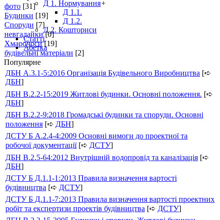
Д 1. Нормування
+
фото
[31]
Д 1.1.
Будинки
[19]
Д 1.2.
Споруди
[7]
Д 2. Кошториси
невгадайки
[0]
Статті
Хмарочоси
[19]
Абетка
будівельні матеріали
[2]
Популярне
ДБН А.3.1-5:2016 Організація Будівельного Виробництва
[➪
ДБН
]
ДБН В.2.2-15:2019 Житлові будинки. Основні положення.
[➪
ДБН
]
ДБН В.2.2-9:2018 Громадські будинки та споруди. Основні
положення
[➪
ДБН
]
ДСТУ Б А.2.4-4:2009 Основні вимоги до проектної та
робочої документації
[➪
ДСТУ
]
ДБН В.2.5-64:2012 Внутрішній водопровід та каналізація
[➪
ДБН
]
ДСТУ Б Д.1.1-1:2013 Правила визначення вартості
будівництва
[➪
ДСТУ
]
ДСТУ Б Д.1.1-7:2013 Правила визначення вартості проектних
робіт та експертизи проектів будівництва
[➪
ДСТУ
]