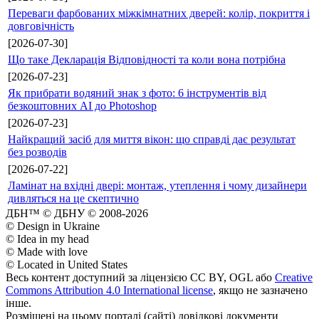
Переваги фарбованих міжкімнатних дверей: колір, покриття і
довговічність
[2026-07-30]
Що таке Декларація Відповідності та коли вона потрібна
[2026-07-23]
Як прибрати водяний знак з фото: 6 інструментів від
безкоштовних AI до Photoshop
[2026-07-23]
Найкращий засіб для миття вікон: що справді дає результат
без розводів
[2026-07-22]
Ламінат на вхідні двері: монтаж, утеплення і чому дизайнери
дивляться на це скептично
ДБН™ © ДБНУ © 2008-2026
© Design in Ukraine
© Idea in my head
© Made with love
© Located in United States
Весь контент доступний за ліцензією CC BY, OGL або
Creative
Commons Attribution 4.0 International license
, якщо не зазначено
інше.
Розміщені на цьому порталі (сайті) довідкові документи