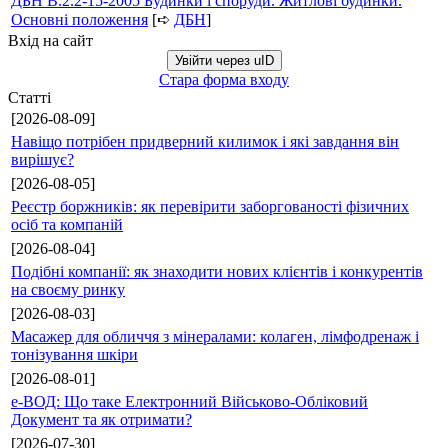
ДБН В.2.2-15-2005 Будинки і споруди. Житлові будинки.
Основні положення
[➪
ДБН
]
Вхід на сайт
Увійти через uID
Стара форма входу
Статті
[2026-08-09]
Навіщо потрібен придверний килимок і які завдання він
вирішує?
[2026-08-05]
Реєстр боржників: як перевірити заборгованості фізичних
осіб та компаній
[2026-08-04]
Подібні компанії: як знаходити нових клієнтів і конкурентів
на своєму ринку
[2026-08-03]
Масажер для обличчя з мінералами: колаген, лімфодренаж і
тонізування шкіри
[2026-08-01]
е-ВОД: Що таке Електронний Військово-Обліковий
Документ та як отримати?
[2026-07-30]