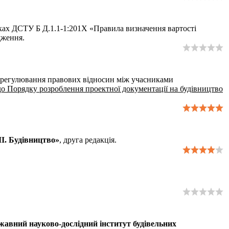
мках ДСТУ Б Д.1.1-1:201Х «Правила визначення вартості
дження.
, врегулювання правових відносин між учасниками
до Порядку розроблення проектної документації на будівництво
ІІ. Будівництво»
, друга редакція.
авний науково-дослідний інститут будівельних