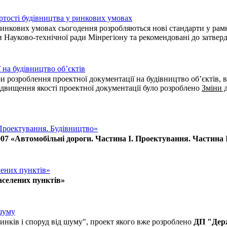
ртості будівництва у ринкових умовах
у ринкових умовах сьогодення розробляються нові стандарти у ра
и Науково-технічної ради Мінрегіону та рекомендовані до затвер
 на будівництво об’єктів
ри розроблення проектної документації на будівництво об’єктів
ідвищення якості проектної документації було розроблено
Зміни 
Проектування. Будівництво»
007 «Автомобільні дороги. Частина І. Проектування. Частина 
лених пунктів»
аселених пунктів»
 шуму
инків і споруд від шуму", проект якого вже розроблено
ДП "Держ