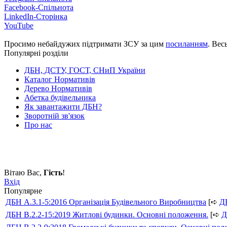
Facebook-Спільнота
LinkedIn-Сторінка
YouTube
Просимо небайдужих підтримати ЗСУ за цим
посиланням
. Вес
Популярні розділи
ДБН, ДСТУ, ГОСТ, СНиП України
Каталог Нормативів
Дерево Нормативів
Абетка будівельника
Як завантажити ДБН?
Зворотній зв'язок
Про нас
Вітаю Вас
,
Гість
!
Вхід
Популярне
ДБН А.3.1-5:2016 Організація Будівельного Виробництва
[➪
Д
ДБН В.2.2-15:2019 Житлові будинки. Основні положення.
[➪
Д