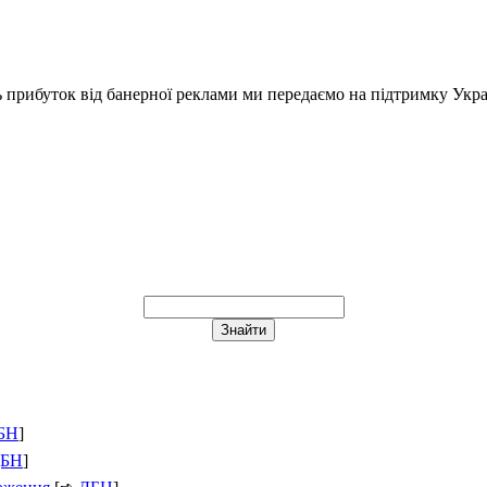
ь прибуток від банерної реклами ми передаємо на підтримку Укра
БН
]
БН
]