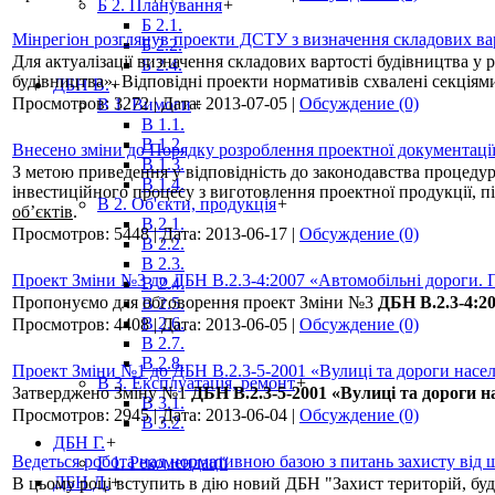
Б 2. Планування
+
Б 2.1.
Мінрегіон розглянув проекти ДСТУ з визначення складових ва
Б 2.2.
Для актуалізації визначення складових вартості будівництва 
Б 2.4.
будівництва». Відповідні проекти нормативів схвалені секціям
ДБН В.
+
Просмотров:
3272
|
Дата:
2013-07-05
|
Обсуждение (0)
В 1. Вимоги
+
В 1.1.
В 1.2.
Внесено зміни до Порядку розроблення проектної документації
В 1.3.
З метою приведення у відповідність до законодавства процеду
В 1.4.
інвестиційного процесу з виготовлення проектної продукції, п
В 2. Об'єкти, продукція
+
об’єктів
.
В 2.1.
Просмотров:
5448
|
Дата:
2013-06-17
|
Обсуждение (0)
В 2.2.
В 2.3.
Проект Зміни №3 до ДБН В.2.3-4:2007 «Автомобільні дороги. 
В 2.4.
Пропонуємо для обговорення проект Зміни №3
ДБН В.2.3-4:2
В 2.5.
В 2.6.
Просмотров:
4408
|
Дата:
2013-06-05
|
Обсуждение (0)
В 2.7.
В 2.8.
Проект Зміни №1 до ДБН В.2.3-5-2001 «Вулиці та дороги насе
В 3. Експлуатація, ремонт
+
Затверджено Зміну №1
ДБН В.2.3-5-2001 «Вулиці та дороги н
В 3.1.
Просмотров:
2945
|
Дата:
2013-06-04
|
Обсуждение (0)
В 3.2.
ДБН Г.
+
Ведеться робота над нормативною базою з питань захисту від
Г 1. Рекомендації
ДБН Д.
+
В цьому році вступить в дію новий ДБН "Захист територій, буд