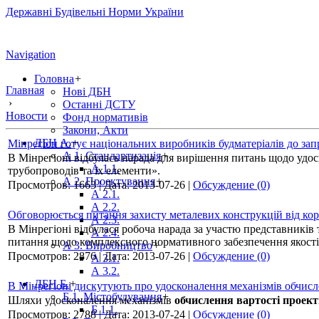
Державні Будівельні Норми України
Navigation
Головна
+
Главная
Нові ДБН
›
Останні ДСТУ
Новости
Фонд нормативів
Закони, Акти
ДБН А.
+
Мінрегіон готує національних виробників будматеріалів до за
А 1. Стандартизація
+
В Мінрегіоні відбулась нарада для вирішення питань щодо удо
А 1.1.
трубопроводів та їх елементи».
А 2. Проектування
+
Просмотров:
1663
|
Дата:
2013-07-26
|
Обсуждение (0)
А 2.1.
А 2.2.
Обговорюється питання захисту металевих конструкцій від кор
А 2.3.
В Мінрегіоні відбулася робоча нарада за участю представників 
А 2.4.
питання щодо комплексного нормативного забезпечення якості 
А 3. Виробництво
+
Просмотров:
2876
|
Дата:
2013-07-26
|
Обсуждение (0)
А 3.1.
А 3.2.
ДБН Б.
+
В Мінрегіоні дискутують про удосконалення механізмів обчисл
Б 1. Містобудування
+
Шляхи удосконалення механізмів
обчислення вартості проект
Б 1.1.
Просмотров:
2788
|
Дата:
2013-07-24
|
Обсуждение (0)