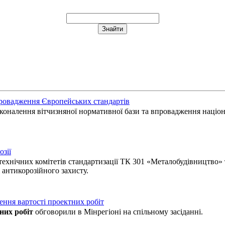
провадження Європейських стандартів
сконалення вітчизняної нормативної бази та впровадження наці
озії
технічних комітетів стандартизації ТК 301 «Металобудівництво» 
антикорозійного захисту.
ення вартості проектних робіт
них робіт
обговорили в Мінрегіоні на спільному засіданні.