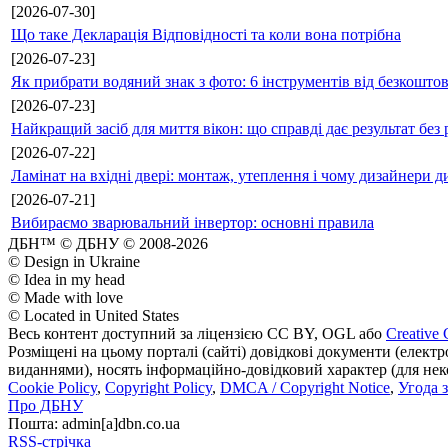
[2026-07-30]
Що таке Декларація Відповідності та коли вона потрібна
[2026-07-23]
Як прибрати водяний знак з фото: 6 інструментів від безкошто
[2026-07-23]
Найкращий засіб для миття вікон: що справді дає результат без 
[2026-07-22]
Ламінат на вхідні двері: монтаж, утеплення і чому дизайнери д
[2026-07-21]
Вибираємо зварювальний інвертор: основні правила
ДБН™ © ДБНУ © 2008-2026
© Design in Ukraine
© Idea in my head
© Made with love
© Located in United States
Весь контент доступний за ліцензією CC BY, OGL або
Creative 
Розміщені на цьому порталі (сайті) довідкові документи (елект
виданнями), носять інформаційно-довідковий характер (для неком
Cookie Policy
,
Copyright Policy
,
DMCA / Copyright Notice
,
Угода 
Про ДБНУ
Пошта: admin[а]dbn.co.ua
RSS-стрічка