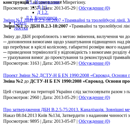
Д 1. Нормування
+
конструкцій"
на замовлення Мінрегіону.
Д 1.1.
Просмотров:
3357
|
Дата:
2013-05-29
|
Обсуждение (0)
Д 1.2.
Д 2. Кошториси
Зміни №1 ДБН В.2.3-18:2007 «Трамвайні та тролейбусні лінії. 
Статті
Зміна №1
до
ДБН В.2.3-18:2007
«Трамвайні та тролейбусні лін
Абетка
Зміну до ДБН розроблюють з метою змінення, вилучення чи до
─ доповнення вимогами щодо улаштування підвищених над рів
що перебуває в кріслі колісному, габаритні розміри якого над
─ приведення термінології у відповідність з вимогами розділу
─ урахування вимог до проектування та реконструкції трамвайн
Просмотров:
3163
|
Дата:
2013-05-29
|
Обсуждение (0)
Проект Зміни №2 ДСТУ-Н Б EN 1990:2008 «Єврокод. Основи п
Зміна №2
до
ДСТУ-Н Б EN 1990:2008 «Єврокод. Основи про
Цей стандарт на території України слід застосовувати разом з
Просмотров:
2960
|
Дата:
2013-05-29
|
Обсуждение (0)
Про затвердження ДБН В.2.5-75:2013. Каналізація. Зовнішні ме
Наказ 08.04.2013 Київ №134, Затвердити з наданням чинності з
Просмотров:
9895
|
Дата:
2013-05-07
|
Обсуждение (0)