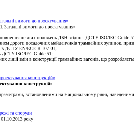
Загальні вимоги до проектування»
ії. Загальні вимоги до проектування»
повнення певних положень ДБН згідно з ДСТУ ISO/IEC Guіde 51
нем дороги посадочних майданчиків трамвайних зупинок, призна
ані в ДСТУ EN/ECE R 107-01;
 4 ДСТУ ISO/IEC Guіde 51;
их ліній змін в конструкції трамвайних вагонів, що розробляєть
роектування конструкцій»
ектування конструкцій»
 параметрами, встановленими на Національному рівні, наведеними
режі та споруди
 01.10.2013 року