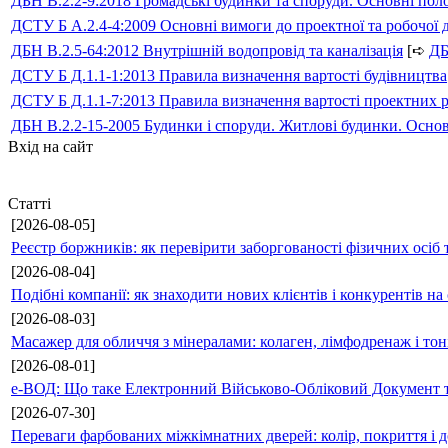
ДБН В.2.2-9:2018 Громадські будинки та споруди. Основні по
ДСТУ Б А.2.4-4:2009 Основні вимоги до проектної та робочої 
ДБН В.2.5-64:2012 Внутрішній водопровід та каналізація
[➪
Д
ДСТУ Б Д.1.1-1:2013 Правила визначення вартості будівництва
ДСТУ Б Д.1.1-7:2013 Правила визначення вартості проектних р
ДБН В.2.2-15-2005 Будинки і споруди. Житлові будинки. Осно
Вхід на сайт
Статті
[2026-08-05]
Реєстр боржників: як перевірити заборгованості фізичних осіб 
[2026-08-04]
Подібні компанії: як знаходити нових клієнтів і конкурентів н
[2026-08-03]
Масажер для обличчя з мінералами: колаген, лімфодренаж і то
[2026-08-01]
е-ВОД: Що таке Електронний Військово-Обліковий Документ т
[2026-07-30]
Переваги фарбованих міжкімнатних дверей: колір, покриття і д