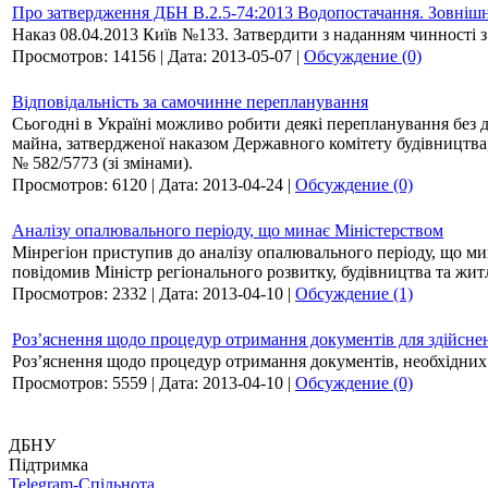
Про затвердження ДБН В.2.5-74:2013 Водопостачання. Зовнішн
Наказ 08.04.2013 Київ №133. Затвердити з наданням чинності з
Просмотров:
14156
|
Дата:
2013-05-07
|
Обсуждение (0)
Відповідальність за самочинне перепланування
Сьогодні в Україні можливо робити деякі перепланування без до
майна, затвердженої наказом Державного комітету будівництва, 
№ 582/5773 (зі змінами).
Просмотров:
6120
|
Дата:
2013-04-24
|
Обсуждение (0)
Аналізу опалювального періоду, що минає Міністерством
Мінрегіон приступив до аналізу опалювального періоду, що мин
повідомив Міністр регіонального розвитку, будівництва та жи
Просмотров:
2332
|
Дата:
2013-04-10
|
Обсуждение (1)
Роз’яснення щодо процедур отримання документів для здійснен
Роз’яснення щодо процедур отримання документів, необхідних ві
Просмотров:
5559
|
Дата:
2013-04-10
|
Обсуждение (0)
ДБНУ
Підтримка
Telegram-Спільнота