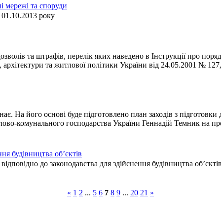
і мережі та споруди
 01.10.2013 року
зволів та штрафів, перелік яких наведено в Інструкції про поря
архітектури та житлової політики України від 24.05.2001 № 127,
ає. На його основі буде підготовлено план заходів з підготовки
тлово-комунального господарства України Геннадій Темник на пр
ня будівництва об’єктів
дповідно до законодавства для здійснення будівництва об’єктів 
«
1
2
...
5
6
7
8
9
...
20
21
»