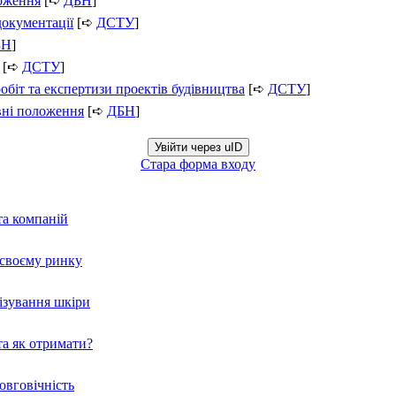
ложення
[➪
ДБН
]
документації
[➪
ДСТУ
]
БН
]
[➪
ДСТУ
]
обіт та експертизи проектів будівництва
[➪
ДСТУ
]
вні положення
[➪
ДБН
]
Увійти через uID
Стара форма входу
та компаній
а своєму ринку
нізування шкіри
а як отримати?
овговічність