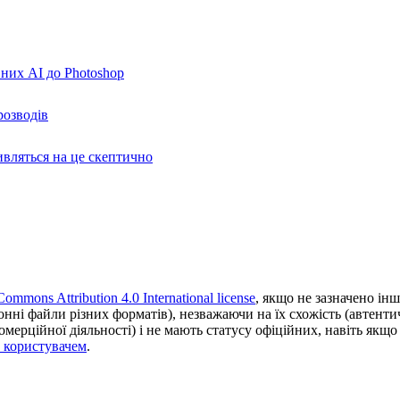
вних AI до Photoshop
розводів
ивляться на це скептично
Commons Attribution 4.0 International license
, якщо не зазначено інш
ронні файли різних форматів), незважаючи на їх схожість (автент
ерційної діяльності) і не мають статусу офіційних, навіть якщо ц
з користувачем
.