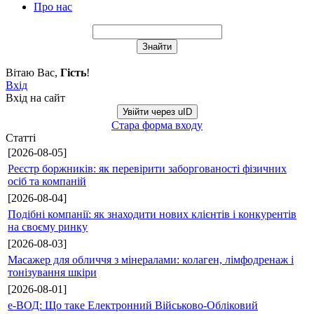
Про нас
Вітаю Вас
,
Гість
!
Вхід
Вхід на сайт
Увійти через uID
Стара форма входу
Статті
[2026-08-05]
Реєстр боржників: як перевірити заборгованості фізичних
осіб та компаній
[2026-08-04]
Подібні компанії: як знаходити нових клієнтів і конкурентів
на своєму ринку
[2026-08-03]
Масажер для обличчя з мінералами: колаген, лімфодренаж і
тонізування шкіри
[2026-08-01]
е-ВОД: Що таке Електронний Військово-Обліковий