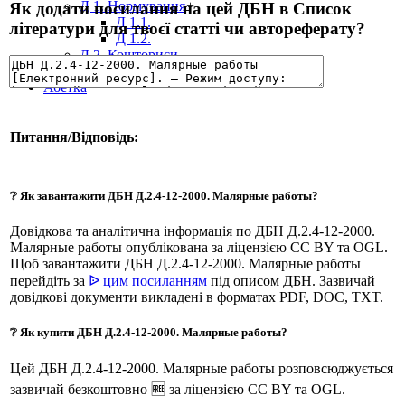
Д 1. Нормування
+
Як додати посилання на цей ДБН в Список
Д 1.1.
літератури для твоєї статті чи автореферату?
Д 1.2.
Д 2. Кошториси
Статті
Абетка
Питання/Відповідь:
❔ Як завантажити ДБН Д.2.4-12-2000. Малярные работы?
Довідкова та аналітична інформація по ДБН Д.2.4-12-2000.
Малярные работы опублікована за ліцензією CC BY та OGL.
Щоб завантажити ДБН Д.2.4-12-2000. Малярные работы
перейдіть за
ᐉ цим посиланням
під описом ДБН. Зазвичай
довідкові документи викладені в форматах PDF, DOC, TXT.
❔ Як купити ДБН Д.2.4-12-2000. Малярные работы?
Цей ДБН Д.2.4-12-2000. Малярные работы розповсюджується
зазвичай безкоштовно 🆓 за ліцензією CC BY та OGL.