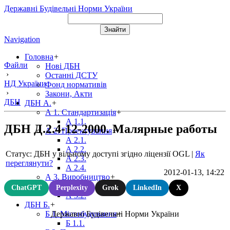
Державні Будівельні Норми України
Navigation
Головна
+
Файли
Нові ДБН
›
Останні ДСТУ
НД України
Фонд нормативів
›
Закони, Акти
ДБН
ДБН А.
+
А 1. Стандартизація
+
А 1.1.
ДБН Д.2.4-12-2000. Малярные работы
А 2. Проектування
+
А 2.1.
А 2.2.
Статус: ДБН у вільному доступі згідно ліцензії OGL
|
Як
А 2.3.
переглянути?
А 2.4.
2012-01-13, 14:22
А 3. Виробництво
+
А 3.1.
ChatGPT
Perplexity
Grok
LinkedIn
X
А 3.2.
ДБН Б.
+
Державні Будівельні Норми України
Б 1. Містобудування
+
Б 1.1.