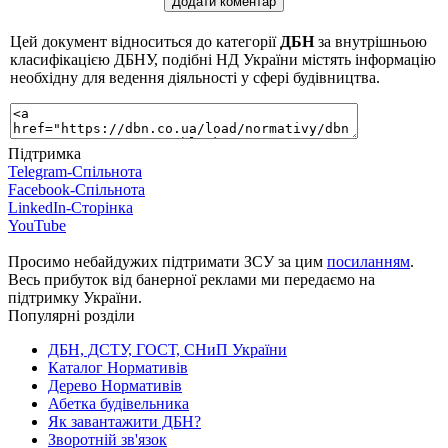
Цей документ відноситься до категорії
ДБН
за внутрішньою
класифікацією ДБНУ, подібні НД України містять інформацію
необхідну для ведення діяльності у сфері будівництва.
Підтримка
Telegram-Спільнота
Facebook-Спільнота
LinkedIn-Сторінка
YouTube
Просимо небайдужих підтримати ЗСУ за цим
посиланням
.
Весь прибуток від банерної реклами ми передаємо на
підтримку України.
Популярні розділи
ДБН, ДСТУ, ГОСТ, СНиП України
Каталог Нормативів
Дерево Нормативів
Абетка будівельника
Як завантажити ДБН?
Зворотній зв'язок