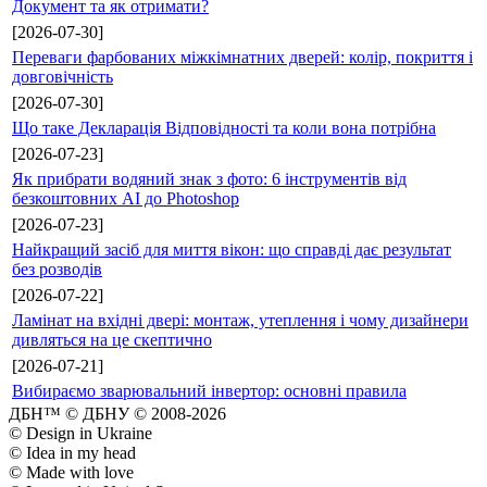
Документ та як отримати?
[2026-07-30]
Переваги фарбованих міжкімнатних дверей: колір, покриття і
довговічність
[2026-07-30]
Що таке Декларація Відповідності та коли вона потрібна
[2026-07-23]
Як прибрати водяний знак з фото: 6 інструментів від
безкоштовних AI до Photoshop
[2026-07-23]
Найкращий засіб для миття вікон: що справді дає результат
без розводів
[2026-07-22]
Ламінат на вхідні двері: монтаж, утеплення і чому дизайнери
дивляться на це скептично
[2026-07-21]
Вибираємо зварювальний інвертор: основні правила
ДБН™ © ДБНУ © 2008-2026
© Design in Ukraine
© Idea in my head
© Made with love