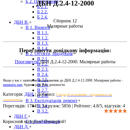
Б 2. Планування
+
ДБН Д.2.4-12-2000
Б 2.1.
Б 2.2.
Б 2.4.
Сборник 12
ДБН В.
+
Малярные работы
В 1. Вимоги
+
В 1.1.
В 1.2.
В 1.3.
В 1.4.
Переглянути довідкову інформацію:
В 2. Об'єкти, продукція
+
В 2.1.
Проглянути
ДБН Д.2.4-12-2000. Малярные работы
В 2.2.
В 2.3.
В 2.4.
В 2.5.
Якщо у вас є запитання чи зауваження до ДБН Д.2.4-12-2000. Малярные работы -
В 2.6.
напишіть нам
, будемо раді Вам допомогти.
В 2.7.
Категорія
:
ДБН
|
Добавил
:
Слідкуй за новими - підпишись на
В 2.8.
оновлення!
В 3. Експлуатація, ремонт
+
Переглядів
:
17845
|
Загрузок
:
5856
|
Рейтинг
:
4.8
/
5
, відгуків:
4
В 3.1.
В 3.2.
ДБН Г.
+
Корисний матеріал? Поширюй!
Г 1. Рекомендації
ДБН Д.
+