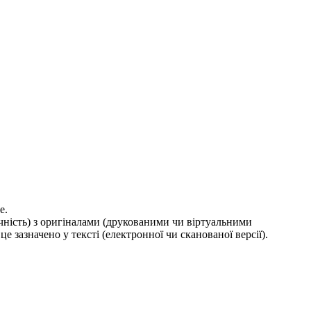
е.
ичність) з оригіналами (друкованими чи віртуальними
е зазначено у тексті (електронної чи сканованої версії).