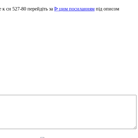
 к сн 527-80 перейдіть за
ᐉ цим посиланням
під описом