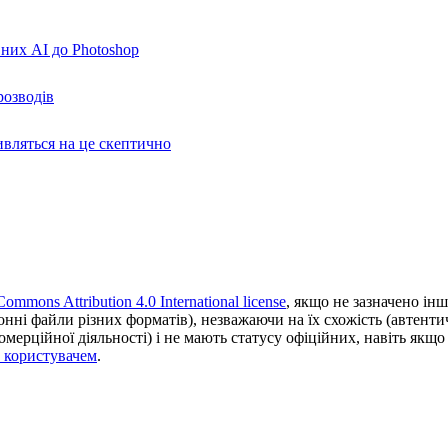
вних AI до Photoshop
розводів
ивляться на це скептично
Commons Attribution 4.0 International license
, якщо не зазначено інш
ронні файли різних форматів), незважаючи на їх схожість (автент
ерційної діяльності) і не мають статусу офіційних, навіть якщо ц
з користувачем
.