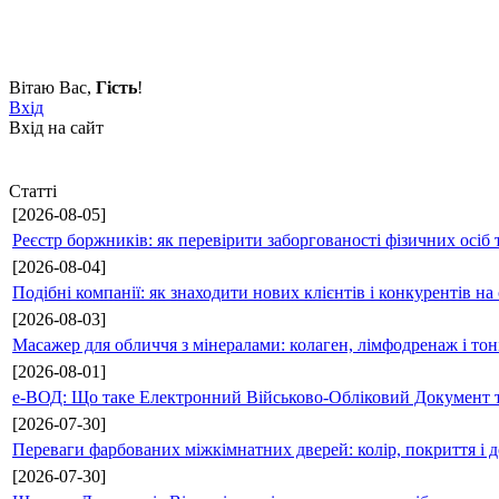
Вітаю Вас
,
Гість
!
Вхід
Вхід на сайт
Статті
[2026-08-05]
Реєстр боржників: як перевірити заборгованості фізичних осіб 
[2026-08-04]
Подібні компанії: як знаходити нових клієнтів і конкурентів н
[2026-08-03]
Масажер для обличчя з мінералами: колаген, лімфодренаж і то
[2026-08-01]
е-ВОД: Що таке Електронний Військово-Обліковий Документ т
[2026-07-30]
Переваги фарбованих міжкімнатних дверей: колір, покриття і д
[2026-07-30]