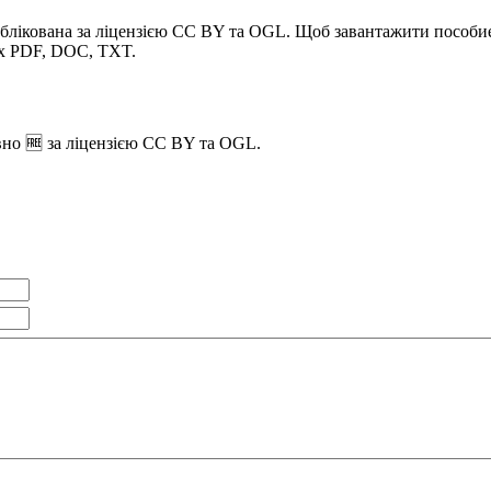
ублікована за ліцензією CC BY та OGL. Щоб завантажити пособие
ах PDF, DOC, TXT.
вно 🆓 за ліцензією CC BY та OGL.