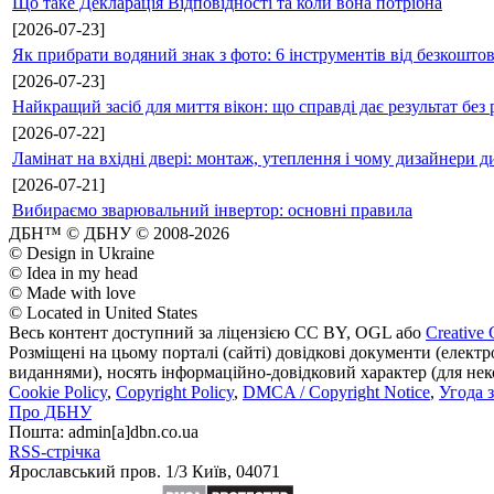
Що таке Декларація Відповідності та коли вона потрібна
[2026-07-23]
Як прибрати водяний знак з фото: 6 інструментів від безкошто
[2026-07-23]
Найкращий засіб для миття вікон: що справді дає результат без 
[2026-07-22]
Ламінат на вхідні двері: монтаж, утеплення і чому дизайнери д
[2026-07-21]
Вибираємо зварювальний інвертор: основні правила
ДБН™ © ДБНУ © 2008-2026
© Design in Ukraine
© Idea in my head
© Made with love
© Located in United States
Весь контент доступний за ліцензією CC BY, OGL або
Creative 
Розміщені на цьому порталі (сайті) довідкові документи (елект
виданнями), носять інформаційно-довідковий характер (для неком
Cookie Policy
,
Copyright Policy
,
DMCA / Copyright Notice
,
Угода 
Про ДБНУ
Пошта: admin[а]dbn.co.ua
RSS-стрічка
Ярославський пров. 1/3 Київ, 04071