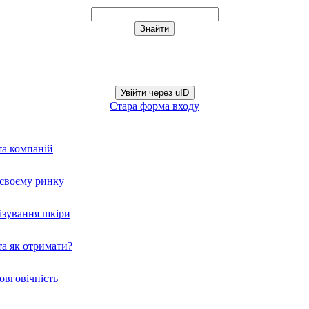
Увійти через uID
Стара форма входу
та компаній
а своєму ринку
нізування шкіри
а як отримати?
овговічність