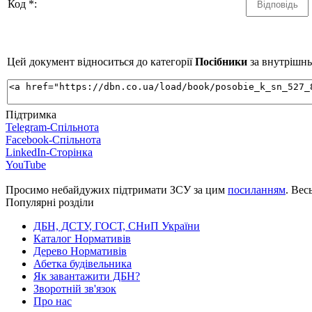
Код *:
Цей документ відноситься до категорії
Посібники
за внутрішнь
Підтримка
Telegram-Спільнота
Facebook-Спільнота
LinkedIn-Сторінка
YouTube
Просимо небайдужих підтримати ЗСУ за цим
посиланням
. Вес
Популярні розділи
ДБН, ДСТУ, ГОСТ, СНиП України
Каталог Нормативів
Дерево Нормативів
Абетка будівельника
Як завантажити ДБН?
Зворотній зв'язок
Про нас