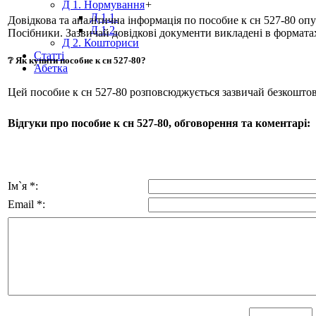
Д 1. Нормування
+
Д 1.1.
Довідкова та аналітична інформація по пособие к сн 527-80 оп
Д 1.2.
Посібники. Зазвичай довідкові документи викладені в формат
Д 2. Кошториси
Статті
❔ Як купити пособие к сн 527-80?
Абетка
Цей пособие к сн 527-80 розповсюджується зазвичай безкошто
Відгуки про пособие к сн 527-80, обговорення та коментарі:
Ім`я *:
Email *: