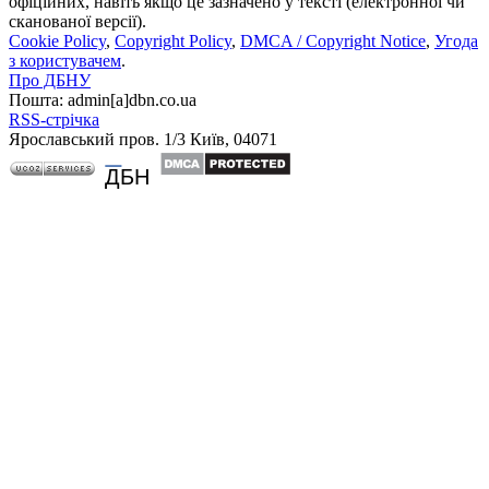
офіційних, навіть якщо це зазначено у тексті (електронної чи
сканованої версії).
Cookie Policy
,
Copyright Policy
,
DMCA / Copyright Notice
,
Угода
з користувачем
.
Про ДБНУ
Пошта: admin[а]dbn.co.ua
RSS-стрічка
Ярославський пров. 1/3 Київ, 04071