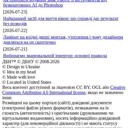
безкоштовних AI до Photoshop
[2026-07-23]
Найкращий засіб для миття вікон: що справді дає результат
без розводів
[2026-07-22]
Ламінат на вхідні двері: монтаж, утеплення і чому дизайнери
дивляться на це скептично
[2026-07-21]
Вибираємо зварювальний інвертор: основні правила
ДБН™ © ДБНУ © 2008-2026
© Design in Ukraine
© Idea in my head
© Made with love
© Located in United States
Весь контент доступний за ліцензією CC BY, OGL або
Creative
Commons Attribution 4.0 International license
, якщо не зазначено
інше.
Розміщені на цьому порталі (сайті) довідкові документи
(електронні файли різних форматів), незважаючи на їх
схожість (автентичність) з оригіналами (друкованими чи
віртуальними виданнями), носять інформаційно-довідковий
характер (для некомерційної діяльності) і не мають статусу