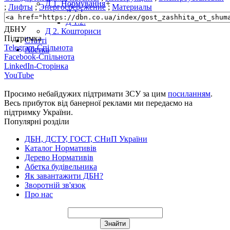
Д 1. Нормування
+
;
Лифты
;
Энергосбережение
;
Материалы
Д 1.1.
Д 1.2.
ДБНУ
Д 2. Кошториси
Підтримка
Статті
Telegram-Спільнота
Абетка
Facebook-Спільнота
LinkedIn-Сторінка
YouTube
Просимо небайдужих підтримати ЗСУ за цим
посиланням
.
Весь прибуток від банерної реклами ми передаємо на
підтримку України.
Популярні розділи
ДБН, ДСТУ, ГОСТ, СНиП України
Каталог Нормативів
Дерево Нормативів
Абетка будівельника
Як завантажити ДБН?
Зворотній зв'язок
Про нас