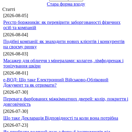
Стара форма входу
Статті
[2026-08-05]
Реєстр боржників: як перевірити заборгованості фізичних
осіб та компаній
[2026-08-04]
Подібні компанії: як знаходити нових клієнтів і конкурентів
на своєму ринку
[2026-08-03]
Масажер для обличчя з мінералами: колаген, лімфодренаж і
тонізування шкіри
[2026-08-01]
е-ВОД: Що таке Електронний Військово-Обліковий
Документ та як отримати?
[2026-07-30]
Переваги фарбованих міжкімнатних дверей: колір, покриття і
довговічність
[2026-07-30]
Що таке Декларація Відповідності та коли вона потрібна
[2026-07-23]
Як прибрати водяний знак з фото: 6 інструментів від