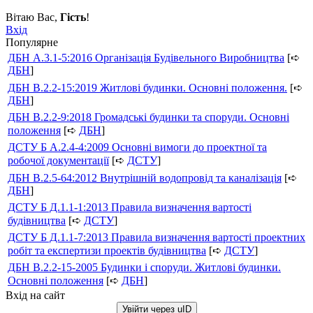
Вітаю Вас
,
Гість
!
Вхід
Популярне
ДБН А.3.1-5:2016 Організація Будівельного Виробництва
[➪
ДБН
]
ДБН В.2.2-15:2019 Житлові будинки. Основні положення.
[➪
ДБН
]
ДБН В.2.2-9:2018 Громадські будинки та споруди. Основні
положення
[➪
ДБН
]
ДСТУ Б А.2.4-4:2009 Основні вимоги до проектної та
робочої документації
[➪
ДСТУ
]
ДБН В.2.5-64:2012 Внутрішній водопровід та каналізація
[➪
ДБН
]
ДСТУ Б Д.1.1-1:2013 Правила визначення вартості
будівництва
[➪
ДСТУ
]
ДСТУ Б Д.1.1-7:2013 Правила визначення вартості проектних
робіт та експертизи проектів будівництва
[➪
ДСТУ
]
ДБН В.2.2-15-2005 Будинки і споруди. Житлові будинки.
Основні положення
[➪
ДБН
]
Вхід на сайт
Увійти через uID