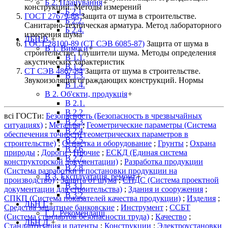
Б 2. Планування
+
конструкций. Методы измерений
Б 2.1.
ГОСТ 27679-88
Защита от шума в строительстве.
Б 2.2.
Санитарно-техническая арматура. Метод лабораторного
Б 2.4.
измерения шума
ДБН В.
+
ГОСТ 28100-89 (СТ СЭВ 6085-87)
Защита от шума в
В 1. Вимоги
+
строительстве. Глушители шума. Методы определения
В 1.1.
акустических характеристик
В 1.2.
СТ СЭВ 4867-84
Защита от шума в строительстве.
В 1.3.
Звукоизоляция ограждающих конструкций. Нормы
В 1.4.
В 2. Об'єкти, продукція
+
В 2.1.
В 2.2.
всі ГОСТи:
Безопасность (Безопасность в чрезвычайных
В 2.3.
ситуациях)
;
Металлы
;
Геометрические параметры (Система
В 2.4.
обеспечения точности геометрических параметров в
В 2.5.
строительстве)
;
Оснастка и оборудование
;
Грунты
;
Охрана
В 2.6.
природы
;
Дороги
;
Прочие
;
ЕСКД (Единая система
В 2.7.
конструкторской документации)
;
Разработка продукции
В 2.8.
(Система разработки и постановки продукции на
В 3. Експлуатація, ремонт
+
производство)
;
Защита от шума
;
СПДС (Система проектной
В 3.1.
документации для строительства)
;
Здания и сооружения
;
В 3.2.
СПКП (Система показателей качества продукции)
;
Изделия
;
ДБН Г.
+
Средства защитные банковские
;
Инструмент
;
ССБТ
Г 1. Рекомендації
(Система стандартов безопасности труда)
;
Качество
;
ДБН Д.
+
Стандартизация и патенты
;
Конструкции
;
Электроустановки