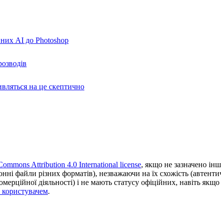
вних AI до Photoshop
розводів
ивляться на це скептично
Commons Attribution 4.0 International license
, якщо не зазначено інш
ронні файли різних форматів), незважаючи на їх схожість (автент
ерційної діяльності) і не мають статусу офіційних, навіть якщо ц
з користувачем
.