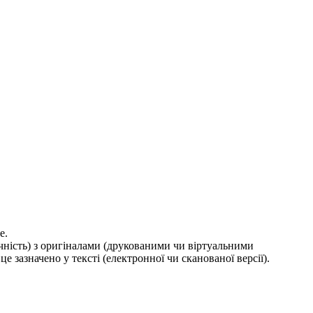
е.
ичність) з оригіналами (друкованими чи віртуальними
е зазначено у тексті (електронної чи сканованої версії).