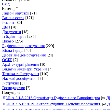
Вхід
Категорії
Лідери індустрії
[71]
Власна оселя
[171]
Ремонт
[86]
ДБН
[78]
Документи
[18]
Із будівництва
[235]
Цікаво
[275]
Будівельне проектування
[229]
Вікна і двері
[46]
Дерев’яне домобудування
[24]
ОСББ
[7]
Архітектурні рішення
[10]
Видатні інженери України
[7]
Техніка та Інструмент
[110]
Наукові дослідження
[7]
Інструкції
[3]
Господарство
[2]
Популярне
ДБН А.3.1-5:2016 Організація Будівельного Виробництва
[➪
Д
ДБН В.2.2-15:2019 Житлові будинки. Основні положення.
[➪
Д