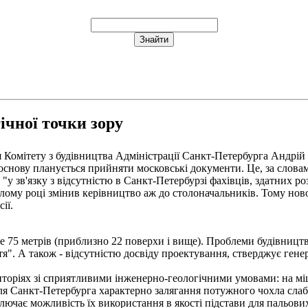
ічної точки зору
Комітету з будівництва Адміністрації Санкт-Петербурга Андрій 
 основу планується прийняти московські документи. Це, за словам
"у зв'язку з відсутністю в Санкт-Петербурзі фахівців, здатних р
лому році змінив керівництво аж до столоначальників. Тому ново
ії.
75 метрів (приблизно 22 поверхи і вище). Проблеми будівництва 
ття". А також - відсутністю досвіду проектування, стверджує ге
торіях зі сприятливими інженерно-геологічними умовами: на мі
я Санкт-Петербурга характерно залягання потужного чохла слабк
ючає можливість їх використання в якості підстави для пальови