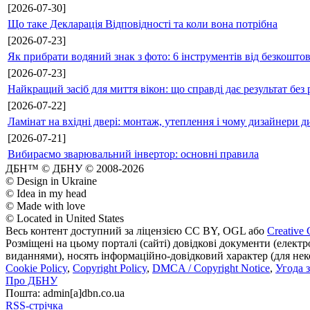
[2026-07-30]
Що таке Декларація Відповідності та коли вона потрібна
[2026-07-23]
Як прибрати водяний знак з фото: 6 інструментів від безкошто
[2026-07-23]
Найкращий засіб для миття вікон: що справді дає результат без 
[2026-07-22]
Ламінат на вхідні двері: монтаж, утеплення і чому дизайнери д
[2026-07-21]
Вибираємо зварювальний інвертор: основні правила
ДБН™ © ДБНУ © 2008-2026
© Design in Ukraine
© Idea in my head
© Made with love
© Located in United States
Весь контент доступний за ліцензією CC BY, OGL або
Creative 
Розміщені на цьому порталі (сайті) довідкові документи (елект
виданнями), носять інформаційно-довідковий характер (для неком
Cookie Policy
,
Copyright Policy
,
DMCA / Copyright Notice
,
Угода 
Про ДБНУ
Пошта: admin[а]dbn.co.ua
RSS-стрічка