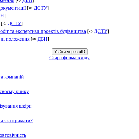
ложення
[➪
ДБН
]
документації
[➪
ДСТУ
]
БН
]
[➪
ДСТУ
]
обіт та експертизи проектів будівництва
[➪
ДСТУ
]
вні положення
[➪
ДБН
]
Увійти через uID
Стара форма входу
та компаній
а своєму ринку
нізування шкіри
а як отримати?
овговічність