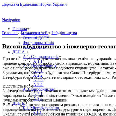
Державні Будівельні Норми України
Navigation
Головна
+
Головна
»
Каталог статей
»
Із будівництва
Нові ДБН
Останні ДСТУ
Фонд нормативів
Висотне будівництво з інженерно-геолог
Закони, Акти
ДБН А.
+
А 1. Стандартизація
+
Про це повідомив заступник начальника технічного управління 
А 1.1.
проведе конкурс на розробку своїх відповідних нормативів. За
А 2. Проектування
+
вже є напрацьована практика подібного будівництва", а також - 
А 2.1.
Зауважимо, що Комітет з будівництва Санкт-Петербурга в мину
А 2.2.
Петербурзі збереглася одна з найстаріших геотехнічних шкіл Рос
А 2.3.
А 2.4.
Відсутність норм
А 3. Виробництво
+
За федеральним стандартам висотними вважаються будівлі вище 
А 3.1.
норм щодо їх зведення та відстеження їхньої поведінки "за жи
А 3.2.
Фундаментпроект "Олексій Шашкін.
ДБН Б.
+
Висотне будівництво за кордоном розвинене переважно на тери
Б 1. Містобудування
+
відкладеннями, які не зазнають структурним перетворенням. Дл
Б 1.1.
Скельні грунти розташовуються на глибинах 180-220 м, що викл