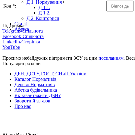
Д 1. Нормування
+
Код *:
Д 1.1.
Д 1.2.
Д 2. Кошториси
Статті
Підтримка
Абетка
Telegram-Спільнота
Facebook-Спільнота
LinkedIn-Сторінка
YouTube
Просимо небайдужих підтримати ЗСУ за цим
посиланням
. Вес
Популярні розділи
ДБН, ДСТУ, ГОСТ, СНиП України
Каталог Нормативів
Дерево Нормативів
Абетка будівельника
Як завантажити ДБН?
Зворотній зв'язок
Про нас
Вітаю Вас
,
Гість
!