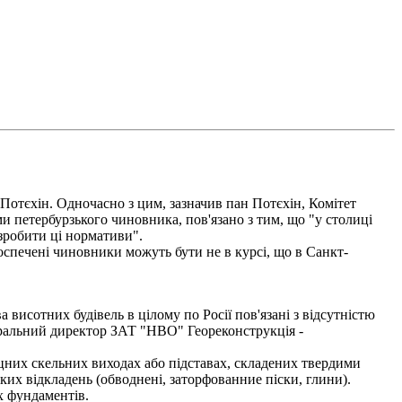
Потєхін. Одночасно з цим, зазначив пан Потєхін, Комітет
и петербурзького чиновника, пов'язано з тим, що "у столиці
озробити ці нормативи".
спечені чиновники можуть бути не в курсі, що в Санкт-
висотних будівель в цілому по Росії пов'язані з відсутністю
неральний директор ЗАТ "НВО" Геореконструкція -
цних скельних виходах або підставах, складених твердими
их відкладень (обводнені, заторфованние піски, глини).
х фундаментів.