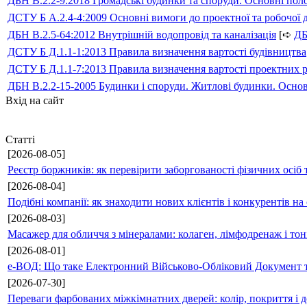
ДБН В.2.2-9:2018 Громадські будинки та споруди. Основні по
ДСТУ Б А.2.4-4:2009 Основні вимоги до проектної та робочої 
ДБН В.2.5-64:2012 Внутрішній водопровід та каналізація
[➪
Д
ДСТУ Б Д.1.1-1:2013 Правила визначення вартості будівництва
ДСТУ Б Д.1.1-7:2013 Правила визначення вартості проектних р
ДБН В.2.2-15-2005 Будинки і споруди. Житлові будинки. Осно
Вхід на сайт
Статті
[2026-08-05]
Реєстр боржників: як перевірити заборгованості фізичних осіб 
[2026-08-04]
Подібні компанії: як знаходити нових клієнтів і конкурентів н
[2026-08-03]
Масажер для обличчя з мінералами: колаген, лімфодренаж і то
[2026-08-01]
е-ВОД: Що таке Електронний Військово-Обліковий Документ т
[2026-07-30]
Переваги фарбованих міжкімнатних дверей: колір, покриття і д