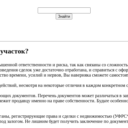
 участок?
ышенной ответственности и риска, так как связаны со сложност
оведения сделок уже достаточно отработана, и справиться с о
тво времени, усилий и нервов, Вы наверняка сможете самостоят
действий, несмотря на некоторые отличия в каждом конкретном с
ающих документов. Перечень документов может различаться в зав
лежит продавцу именно на праве собственности. Будьте особенн
органы, регистрирующие права и сделки с недвижимостью (УФРС*
ок под залогом. Не лишним будет получить заключение по докумен