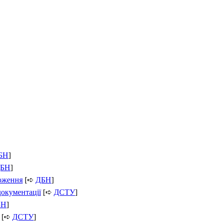
БН
]
БН
]
ложення
[➪
ДБН
]
документації
[➪
ДСТУ
]
БН
]
[➪
ДСТУ
]