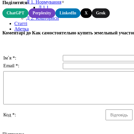
Д 1. Нормування
+
Поділитися:
Д 1.1.
Д 1.2.
ChatGPT
Perplexity
LinkedIn
X
Grok
Д 2. Кошториси
Статті
Абетка
Коментарі до Как самостоятельно купить земельный участок
Ім`я *:
Email *:
Код *: