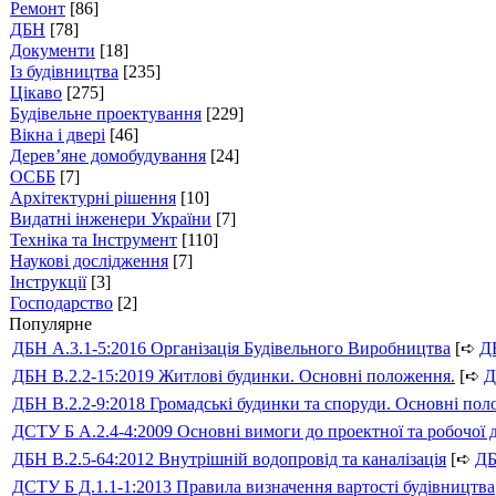
Ремонт
[86]
ДБН
[78]
Документи
[18]
Із будівництва
[235]
Цікаво
[275]
Будівельне проектування
[229]
Вікна і двері
[46]
Дерев’яне домобудування
[24]
ОСББ
[7]
Архітектурні рішення
[10]
Видатні інженери України
[7]
Техніка та Інструмент
[110]
Наукові дослідження
[7]
Інструкції
[3]
Господарство
[2]
Популярне
ДБН А.3.1-5:2016 Організація Будівельного Виробництва
[➪
Д
ДБН В.2.2-15:2019 Житлові будинки. Основні положення.
[➪
Д
ДБН В.2.2-9:2018 Громадські будинки та споруди. Основні по
ДСТУ Б А.2.4-4:2009 Основні вимоги до проектної та робочої 
ДБН В.2.5-64:2012 Внутрішній водопровід та каналізація
[➪
Д
ДСТУ Б Д.1.1-1:2013 Правила визначення вартості будівництва