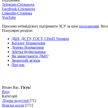
Підтримка
Telegram-Спільнота
Facebook-Спільнота
LinkedIn-Сторінка
YouTube
Просимо небайдужих підтримати ЗСУ за цим
посиланням
. Вес
Популярні розділи
ДБН, ДСТУ, ГОСТ, СНиП України
Каталог Нормативів
Дерево Нормативів
Абетка будівельника
Як завантажити ДБН?
Зворотній зв'язок
Про нас
Вітаю Вас
,
Гість
!
Вхід
Категорії
Лідери індустрії
[71]
Власна оселя
[171]