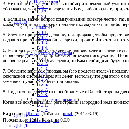
Б 2. Планування
+
3. Не поленитесь самостоятельно обмерить земельный участок 
Б 2.1.
обозначены, то для их определения Вам, либо продавцу придетс
Б 2.2.
Б 2.4.
4. Если Вам важен вопрос коммуникаций (электричество, газ,
ДБН В.
+
коммуникаций для проверки наличия коммуникаций, либо пер
В 1. Вимоги
+
В 1.1.
5. Изучите процедуру сделки купли-продажи, чтобы представ
В 1.2.
недавно проводили подобные сделки, прочитайте статьи на эту
В 1.3.
В 1.4.
6. Если на подготовку документов для заключения сделки купли
В 2. Об'єкти, продукція
+
первоочередное право приобретения земельного участка. Понят
В 2.1.
договоре реальную сумму сделки, то Вам необходимо будет за
В 2.2.
В 2.3.
7. Обсудите заранее с продавцом (его представителем) процеду
В 2.4.
безопасной системе передачи денег. Используйте для этого ба
В 2.5.
земельный участок зарегистрированы.
В 2.6.
В 2.7.
8. Подготовьте документы, необходимые с Вашей стороны для 
В 2.8.
В 3. Експлуатація, ремонт
+
Когда все документы для регистрации загородной недвижимост
В 3.1.
В 3.2.
Категория
:
Цікаво
|
Добавил
:
prorab
(2011-03-19)
ДБН Г.
+
Просмотров
:
2261
|
Рейтинг
:
0.0
/
0
Г 1. Рекомендації
ДБН Д.
+