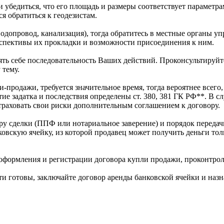
и убедиться, что его площадь и размеры соответствует параметр
я обратиться к геодезистам.
 водопровод, канализация), тогда обратитесь в местные органы 
спективы их прокладки и возможности присоединения к ним.
лять себе последовательность Ваших действий. Проконсультиру
 тему.
-продажи, требуется значительное время, тогда вероятнее всего,
ие задатка и последствия определены ст. 380, 381 ГК РФ**. В сл
страховать свои риски дополнительным соглашением к договору.
ру сделки (ППФ или нотариальное заверение) и порядок передачи
нковскую ячейку, из которой продавец может получить деньги тол
оформления и регистрации договора купли продажи, проконтрол
и готовы, заключайте договор аренды банковской ячейки и назн