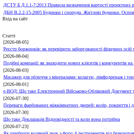
ДСТУ Б Д.1.1-7:2013 Правила визначення вартості проектних р
ДБН В.2.2-15-2005 Будинки і споруди. Житлові будинки. Осно
Вхід на сайт
Статті
[2026-08-05]
Реєстр боржників: як перевірити заборгованості фізичних осіб 
[2026-08-04]
Подібні компанії: як знаходити нових клієнтів і конкурентів н
[2026-08-03]
Масажер для обличчя з мінералами: колаген, лімфодренаж і то
[2026-08-01]
е-ВОД: Що таке Електронний Військово-Обліковий Документ т
[2026-07-30]
Переваги фарбованих міжкімнатних дверей: колір, покриття і д
[2026-07-30]
Що таке Декларація Відповідності та коли вона потрібна
[2026-07-23]
Як прибрати водяний знак з фото: 6 інструментів від безкошто