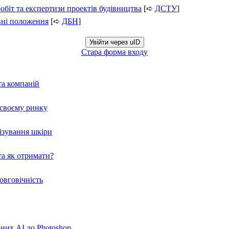
обіт та експертизи проектів будівництва
[➪
ДСТУ
]
вні положення
[➪
ДБН
]
Увійти через uID
Стара форма входу
та компаній
а своєму ринку
нізування шкіри
а як отримати?
овговічність
вних AI до Photoshop