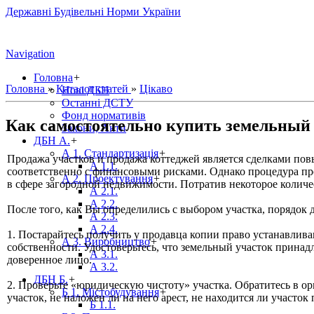
Державні Будівельні Норми України
Navigation
Головна
+
Головна
»
Каталог статей
»
Цікаво
Нові ДБН
Останні ДСТУ
Фонд нормативів
Как самостоятельно купить земельный
Закони, Акти
ДБН А.
+
А 1. Стандартизація
+
Продажа участков и продажа коттеджей является сделками пов
А 1.1.
соответственно с финансовыми рисками. Однако процедура пр
А 2. Проектування
+
в сфере загородной недвижимости. Потратив некоторое количес
А 2.1.
А 2.2.
После того, как Вы определились с выбором участка, порядок 
А 2.3.
А 2.4.
1. Постарайтесь получить у продавца копии право устанавлив
А 3. Виробництво
+
собственности. Удостоверьтесь, что земельный участок принад
А 3.1.
доверенное лицо.
А 3.2.
ДБН Б.
+
2. Проверьте «юридическую чистоту» участка. Обратитесь в 
Б 1. Містобудування
+
участок, не наложен ли на него арест, не находится ли участ
Б 1.1.