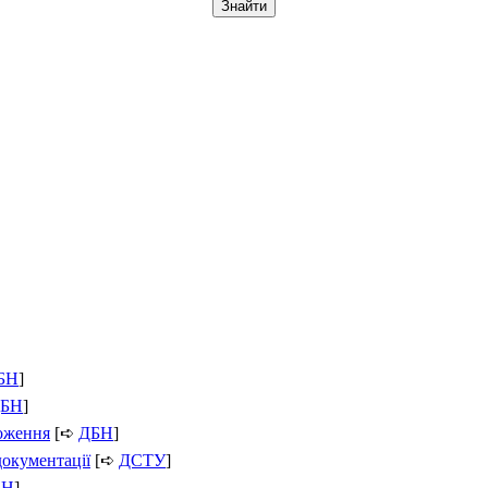
БН
]
БН
]
ложення
[➪
ДБН
]
документації
[➪
ДСТУ
]
БН
]