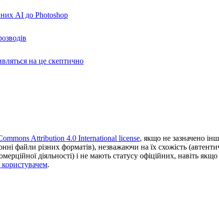
вних AI до Photoshop
розводів
ивляться на це скептично
Commons Attribution 4.0 International license
, якщо не зазначено інш
ронні файли різних форматів), незважаючи на їх схожість (автент
ерційної діяльності) і не мають статусу офіційних, навіть якщо ц
з користувачем
.