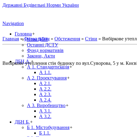
Державні Будівельні Норми України
Navigation
Головна
+
Главная
»
Фотоальбом
»
Обстеження
»
Стіни
» Вибіркове утепл
Нові ДБН
Останні ДСТУ
Фонд нормативів
Закони, Акти
ДБН А.
+
Вибіркове утеплення стін будинку по вул.Суворова, 5 у м. Києв
А 1. Стандартизація
+
А 1.1.
А 2. Проектування
+
А 2.1.
А 2.2.
А 2.3.
А 2.4.
А 3. Виробництво
+
А 3.1.
А 3.2.
ДБН Б.
+
Б 1. Містобудування
+
Б 1.1.