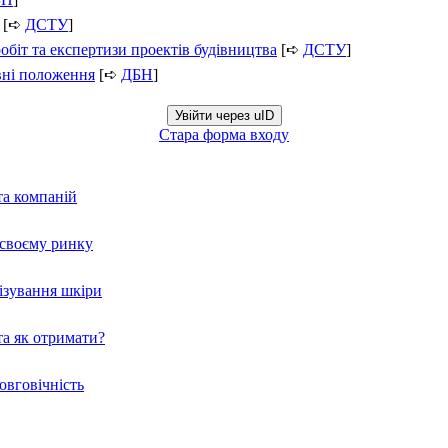
[➪
ДСТУ
]
обіт та експертизи проектів будівництва
[➪
ДСТУ
]
вні положення
[➪
ДБН
]
Увійти через uID
Стара форма входу
та компаній
а своєму ринку
нізування шкіри
а як отримати?
овговічність