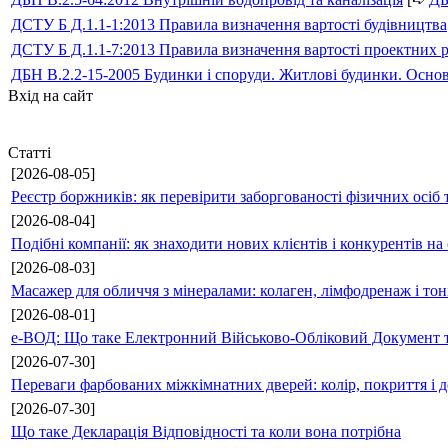
ДСТУ Б Д.1.1-1:2013 Правила визначення вартості будівництва
ДСТУ Б Д.1.1-7:2013 Правила визначення вартості проектних р
ДБН В.2.2-15-2005 Будинки і споруди. Житлові будинки. Осно
Вхід на сайт
Статті
[2026-08-05]
Реєстр боржників: як перевірити заборгованості фізичних осіб 
[2026-08-04]
Подібні компанії: як знаходити нових клієнтів і конкурентів н
[2026-08-03]
Масажер для обличчя з мінералами: колаген, лімфодренаж і то
[2026-08-01]
е-ВОД: Що таке Електронний Військово-Обліковий Документ т
[2026-07-30]
Переваги фарбованих міжкімнатних дверей: колір, покриття і д
[2026-07-30]
Що таке Декларація Відповідності та коли вона потрібна