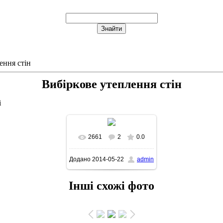
ення стін
Вибіркове утеплення стін
і
2661
2
0.0
В реальном размере
Додано
2014-05-22
admin
945x431
/ 106.6Kb
Інші схожі фото