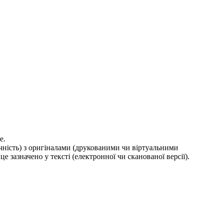
е.
ичність) з оригіналами (друкованими чи віртуальними
е зазначено у тексті (електронної чи сканованої версії).