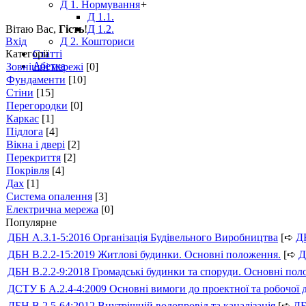
Д 1. Нормування
+
Д 1.1.
Вітаю Вас
,
Гість
!
Д 1.2.
Вхід
Д 2. Кошториси
Категорії
Статті
Абетка
Зовнішні мережі
[0]
Фундаменти
[10]
Стіни
[15]
Перегородки
[0]
Каркас
[1]
Підлога
[4]
Вікна і двері
[2]
Перекриття
[2]
Покрівля
[4]
Дах
[1]
Система опалення
[3]
Електрична мережа
[0]
Популярне
ДБН А.3.1-5:2016 Організація Будівельного Виробництва
[➪
Д
ДБН В.2.2-15:2019 Житлові будинки. Основні положення.
[➪
Д
ДБН В.2.2-9:2018 Громадські будинки та споруди. Основні по
ДСТУ Б А.2.4-4:2009 Основні вимоги до проектної та робочої 
ДБН В.2.5-64:2012 Внутрішній водопровід та каналізація
[➪
Д