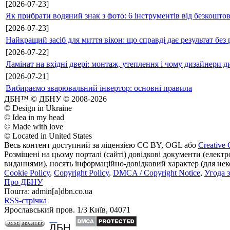
[2026-07-23]
Як прибрати водяний знак з фото: 6 інструментів від безкошто
[2026-07-23]
Найкращий засіб для миття вікон: що справді дає результат без 
[2026-07-22]
Ламінат на вхідні двері: монтаж, утеплення і чому дизайнери д
[2026-07-21]
Вибираємо зварювальний інвертор: основні правила
ДБН™ © ДБНУ © 2008-2026
© Design in Ukraine
© Idea in my head
© Made with love
© Located in United States
Весь контент доступний за ліцензією CC BY, OGL або
Creative 
Розміщені на цьому порталі (сайті) довідкові документи (елект
виданнями), носять інформаційно-довідковий характер (для неком
Cookie Policy
,
Copyright Policy
,
DMCA / Copyright Notice
,
Угода 
Про ДБНУ
Пошта: admin[а]dbn.co.ua
RSS-стрічка
Ярославський пров. 1/3 Київ, 04071