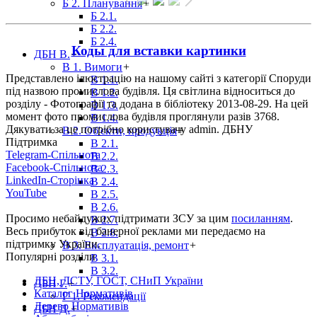
Б 2. Планування
+
Б 2.1.
Б 2.2.
Б 2.4.
Коды для вставки картинки
ДБН В.
+
В 1. Вимоги
+
Представлено ілюстрацію на нашому сайті з категорії Споруди
В 1.1.
під назвою промислова будівля. Ця світлина відноситься до
В 1.2.
розділу - Фотографії та додана в бібліотеку 2013-08-29. На цей
В 1.3.
момент фото промислова будівля проглянули разів 3768.
В 1.4.
Дякувати за це потрібно користувачу admin. ДБНУ
В 2. Об'єкти, продукція
+
Підтримка
В 2.1.
Telegram-Спільнота
В 2.2.
Facebook-Спільнота
В 2.3.
LinkedIn-Сторінка
В 2.4.
YouTube
В 2.5.
В 2.6.
Просимо небайдужих підтримати ЗСУ за цим
посиланням
.
В 2.7.
Весь прибуток від банерної реклами ми передаємо на
В 2.8.
підтримку України.
В 3. Експлуатація, ремонт
+
Популярні розділи
В 3.1.
В 3.2.
ДБН, ДСТУ, ГОСТ, СНиП України
ДБН Г.
+
Каталог Нормативів
Г 1. Рекомендації
Дерево Нормативів
ДБН Д.
+