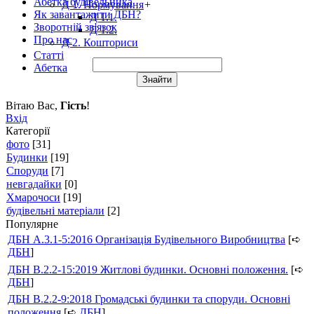
Абетка будівельника
Д 1. Нормування
+
Як завантажити ДБН?
Д 1.1.
Зворотній зв'язок
Д 1.2.
Про нас
Д 2. Кошториси
Статті
Абетка
Вітаю Вас
,
Гість
!
Вхід
Категорії
фото
[31]
Будинки
[19]
Споруди
[7]
невгадайки
[0]
Хмарочоси
[19]
будівельні матеріали
[2]
Популярне
ДБН А.3.1-5:2016 Організація Будівельного Виробництва
[➪
ДБН
]
ДБН В.2.2-15:2019 Житлові будинки. Основні положення.
[➪
ДБН
]
ДБН В.2.2-9:2018 Громадські будинки та споруди. Основні
положення
[➪
ДБН
]