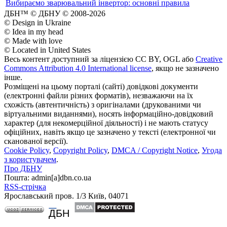
Вибираємо зварювальний інвертор: основні правила
ДБН™ © ДБНУ © 2008-2026
© Design in Ukraine
© Idea in my head
© Made with love
© Located in United States
Весь контент доступний за ліцензією CC BY, OGL або
Creative
Commons Attribution 4.0 International license
, якщо не зазначено
інше.
Розміщені на цьому порталі (сайті) довідкові документи
(електронні файли різних форматів), незважаючи на їх
схожість (автентичність) з оригіналами (друкованими чи
віртуальними виданнями), носять інформаційно-довідковий
характер (для некомерційної діяльності) і не мають статусу
офіційних, навіть якщо це зазначено у тексті (електронної чи
сканованої версії).
Cookie Policy
,
Copyright Policy
,
DMCA / Copyright Notice
,
Угода
з користувачем
.
Про ДБНУ
Пошта: admin[а]dbn.co.ua
RSS-стрічка
Ярославський пров. 1/3 Київ, 04071