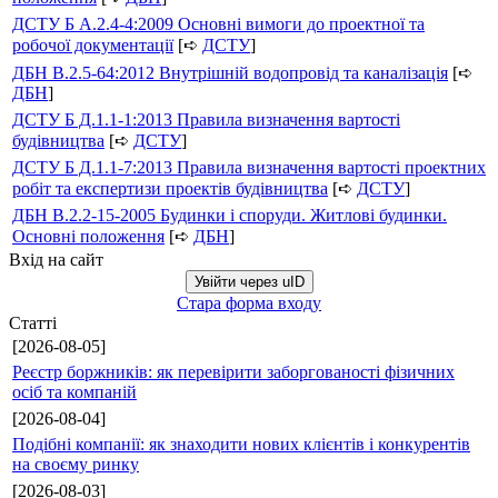
ДСТУ Б А.2.4-4:2009 Основні вимоги до проектної та
робочої документації
[➪
ДСТУ
]
ДБН В.2.5-64:2012 Внутрішній водопровід та каналізація
[➪
ДБН
]
ДСТУ Б Д.1.1-1:2013 Правила визначення вартості
будівництва
[➪
ДСТУ
]
ДСТУ Б Д.1.1-7:2013 Правила визначення вартості проектних
робіт та експертизи проектів будівництва
[➪
ДСТУ
]
ДБН В.2.2-15-2005 Будинки і споруди. Житлові будинки.
Основні положення
[➪
ДБН
]
Вхід на сайт
Увійти через uID
Стара форма входу
Статті
[2026-08-05]
Реєстр боржників: як перевірити заборгованості фізичних
осіб та компаній
[2026-08-04]
Подібні компанії: як знаходити нових клієнтів і конкурентів
на своєму ринку
[2026-08-03]