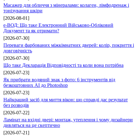
Масажер для обличчя з мінералами: колаген, лімфодренаж і
тонізування шкіри
[2026-08-01]
е-ВОД: Що таке Електронний Військово-Обліковий
Документ та як отримати?
[2026-07-30]
Переваги фарбованих міжкімнатних дверей: колір, покриття і
довговічність
[2026-07-30]
Що таке Декларація Відповідності та коли вона потрібна
[2026-07-23]
Як прибрати водяний знак з фото: 6 інструментів від
безкоштовних AI до Photoshop
[2026-07-23]
Найкращий засіб для миття вікон: що справді дає результат
без розводів
[2026-07-22]
Ламінат на вхідні двері: монтаж, утеплення і чому дизайнери
дивляться на це скептично
[2026-07-21]