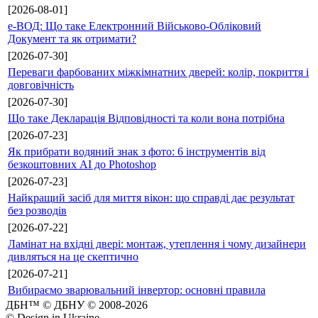
[2026-08-01]
е-ВОД: Що таке Електронний Військово-Обліковий
Документ та як отримати?
[2026-07-30]
Переваги фарбованих міжкімнатних дверей: колір, покриття і
довговічність
[2026-07-30]
Що таке Декларація Відповідності та коли вона потрібна
[2026-07-23]
Як прибрати водяний знак з фото: 6 інструментів від
безкоштовних AI до Photoshop
[2026-07-23]
Найкращий засіб для миття вікон: що справді дає результат
без розводів
[2026-07-22]
Ламінат на вхідні двері: монтаж, утеплення і чому дизайнери
дивляться на це скептично
[2026-07-21]
Вибираємо зварювальний інвертор: основні правила
ДБН™ © ДБНУ © 2008-2026
© Design in Ukraine