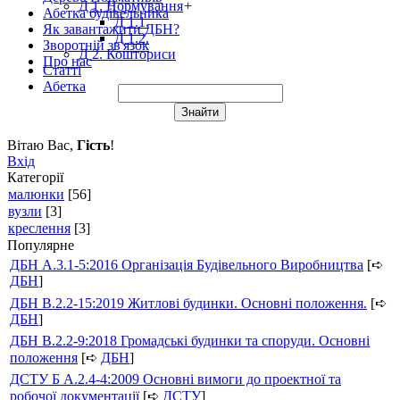
Д 1. Нормування
+
Абетка будівельника
Д 1.1.
Як завантажити ДБН?
Д 1.2.
Зворотній зв'язок
Д 2. Кошториси
Про нас
Статті
Абетка
Вітаю Вас
,
Гість
!
Вхід
Категорії
малюнки
[56]
вузли
[3]
креслення
[3]
Популярне
ДБН А.3.1-5:2016 Організація Будівельного Виробництва
[➪
ДБН
]
ДБН В.2.2-15:2019 Житлові будинки. Основні положення.
[➪
ДБН
]
ДБН В.2.2-9:2018 Громадські будинки та споруди. Основні
положення
[➪
ДБН
]
ДСТУ Б А.2.4-4:2009 Основні вимоги до проектної та
робочої документації
[➪
ДСТУ
]