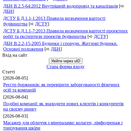
ДБН В.2.5-64:2012 Внутрішній водопровід та каналізація
[➪
ДБН
]
ДСТУ Б Д.1.1-1:2013 Правила визначення вартості
будівництва
[➪
ДСТУ
]
ДСТУ Б Д.1.1-7:2013 Правила визначення вартості проектних
робіт та експертизи проектів будівництва
[➪
ДСТУ
]
ДБН В.2.2-15-2005 Будинки і споруди. Житлові будинки.
Основні положення
[➪
ДБН
]
Вхід на сайт
Увійти через uID
Стара форма входу
Статті
[2026-08-05]
Реєстр боржників: як перевірити заборгованості фізичних
осіб та компаній
[2026-08-04]
Подібні компанії: як знаходити нових клієнтів і конкурентів
на своєму ринку
[2026-08-03]
Масажер для обличчя з мінералами: колаген, лімфодренаж і
тонізування шкіри