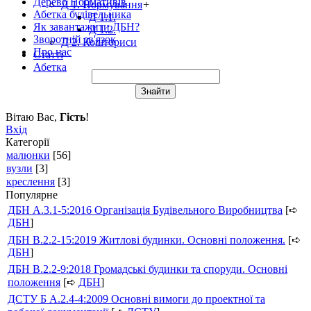
Дерево Нормативів
Д 1. Нормування
+
Абетка будівельника
Д 1.1.
Як завантажити ДБН?
Д 1.2.
Зворотній зв'язок
Д 2. Кошториси
Про нас
Статті
Абетка
Вітаю Вас
,
Гість
!
Вхід
Категорії
малюнки
[56]
вузли
[3]
креслення
[3]
Популярне
ДБН А.3.1-5:2016 Організація Будівельного Виробництва
[➪
ДБН
]
ДБН В.2.2-15:2019 Житлові будинки. Основні положення.
[➪
ДБН
]
ДБН В.2.2-9:2018 Громадські будинки та споруди. Основні
положення
[➪
ДБН
]
ДСТУ Б А.2.4-4:2009 Основні вимоги до проектної та