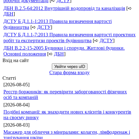
робочої документації
[➪
ДСТУ
]
ДБН В.2.5-64:2012 Внутрішній водопровід та каналізація
[➪
ДБН
]
ДСТУ Б Д.1.1-1:2013 Правила визначення вартості
будівництва
[➪
ДСТУ
]
ДСТУ Б Д.1.1-7:2013 Правила визначення вартості проектних
робіт та експертизи проектів будівництва
[➪
ДСТУ
]
ДБН В.2.2-15-2005 Будинки і споруди. Житлові будинки.
Основні положення
[➪
ДБН
]
Вхід на сайт
Увійти через uID
Стара форма входу
Статті
[2026-08-05]
Реєстр боржників: як перевірити заборгованості фізичних
осіб та компаній
[2026-08-04]
Подібні компанії: як знаходити нових клієнтів і конкурентів
на своєму ринку
[2026-08-03]
Масажер для обличчя з мінералами: колаген, лімфодренаж і
тонізування шкіри