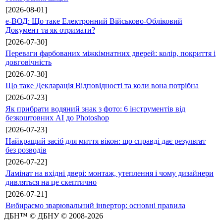
[2026-08-01]
е-ВОД: Що таке Електронний Військово-Обліковий
Документ та як отримати?
[2026-07-30]
Переваги фарбованих міжкімнатних дверей: колір, покриття і
довговічність
[2026-07-30]
Що таке Декларація Відповідності та коли вона потрібна
[2026-07-23]
Як прибрати водяний знак з фото: 6 інструментів від
безкоштовних AI до Photoshop
[2026-07-23]
Найкращий засіб для миття вікон: що справді дає результат
без розводів
[2026-07-22]
Ламінат на вхідні двері: монтаж, утеплення і чому дизайнери
дивляться на це скептично
[2026-07-21]
Вибираємо зварювальний інвертор: основні правила
ДБН™ © ДБНУ © 2008-2026