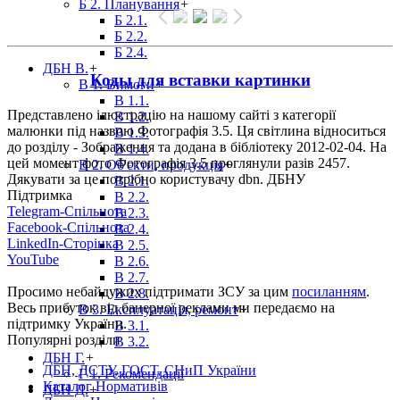
Б 2. Планування
+
Б 2.1.
Б 2.2.
Б 2.4.
ДБН В.
+
Коды для вставки картинки
В 1. Вимоги
+
В 1.1.
Представлено ілюстрацію на нашому сайті з категорії
В 1.2.
малюнки під назвою Фотографія 3.5. Ця світлина відноситься
В 1.3.
до розділу - Зображення та додана в бібліотеку 2012-02-04. На
В 1.4.
цей момент фото Фотографія 3.5 проглянули разів 2457.
В 2. Об'єкти, продукція
+
Дякувати за це потрібно користувачу dbn. ДБНУ
В 2.1.
Підтримка
В 2.2.
Telegram-Спільнота
В 2.3.
Facebook-Спільнота
В 2.4.
LinkedIn-Сторінка
В 2.5.
YouTube
В 2.6.
В 2.7.
Просимо небайдужих підтримати ЗСУ за цим
посиланням
.
В 2.8.
Весь прибуток від банерної реклами ми передаємо на
В 3. Експлуатація, ремонт
+
підтримку України.
В 3.1.
Популярні розділи
В 3.2.
ДБН Г.
+
ДБН, ДСТУ, ГОСТ, СНиП України
Г 1. Рекомендації
Каталог Нормативів
ДБН Д.
+