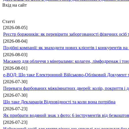
Вхід на сайт
Статті
[2026-08-05]
Реєстр боржників: як перевірити заборгованості фізичних осіб 
[2026-08-04]
Подібні компанії: як знаходити нових клієнтів і конкурентів н
[2026-08-03]
Масажер для обличчя з мінералами: колаген, лімфодренаж і то
[2026-08-01]
е-ВОД: Що таке Електронний Військово-Обліковий Документ т
[2026-07-30]
Переваги фарбованих міжкімнатних дверей: колір, покриття і д
[2026-07-30]
Що таке Декларація Відповідності та коли вона потрібна
[2026-07-23]
Як прибрати водяний знак з фото: 6 інструментів від безкошто
[2026-07-23]
Найкращий засіб для миття вікон: що справді дає результат без 