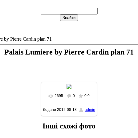
e by Pierre Cardin plan 71
Palais Lumiere by Pierre Cardin plan 71
2695
0
0.0
В реальном размере
Додано
2012-08-13
admin
468x522
/ 64.7Kb
Інші схожі фото