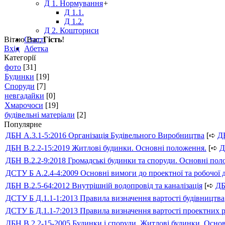
Д 1. Нормування
+
Д 1.1.
Д 1.2.
Д 2. Кошториси
Вітаю Вас
,
Гість
!
Статті
Вхід
Абетка
Категорії
фото
[31]
Будинки
[19]
Споруди
[7]
невгадайки
[0]
Хмарочоси
[19]
будівельні матеріали
[2]
Популярне
ДБН А.3.1-5:2016 Організація Будівельного Виробництва
[➪
Д
ДБН В.2.2-15:2019 Житлові будинки. Основні положення.
[➪
Д
ДБН В.2.2-9:2018 Громадські будинки та споруди. Основні по
ДСТУ Б А.2.4-4:2009 Основні вимоги до проектної та робочої 
ДБН В.2.5-64:2012 Внутрішній водопровід та каналізація
[➪
Д
ДСТУ Б Д.1.1-1:2013 Правила визначення вартості будівництва
ДСТУ Б Д.1.1-7:2013 Правила визначення вартості проектних р
ДБН В.2.2-15-2005 Будинки і споруди. Житлові будинки. Осно