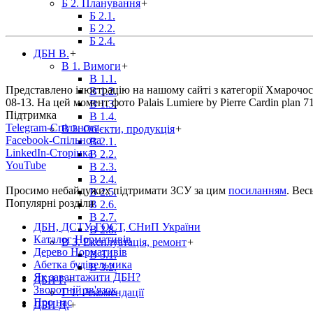
Б 2. Планування
+
Б 2.1.
Б 2.2.
Б 2.4.
ДБН В.
+
В 1. Вимоги
+
В 1.1.
Представлено ілюстрацію на нашому сайті з категорії Хмарочоси п
В 1.2.
08-13. На цей момент фото Palais Lumiere by Pierre Cardin plan
В 1.3.
Підтримка
В 1.4.
Telegram-Спільнота
В 2. Об'єкти, продукція
+
Facebook-Спільнота
В 2.1.
LinkedIn-Сторінка
В 2.2.
YouTube
В 2.3.
В 2.4.
Просимо небайдужих підтримати ЗСУ за цим
посиланням
. Вес
В 2.5.
Популярні розділи
В 2.6.
В 2.7.
ДБН, ДСТУ, ГОСТ, СНиП України
В 2.8.
Каталог Нормативів
В 3. Експлуатація, ремонт
+
Дерево Нормативів
В 3.1.
Абетка будівельника
В 3.2.
Як завантажити ДБН?
ДБН Г.
+
Зворотній зв'язок
Г 1. Рекомендації
Про нас
ДБН Д.
+