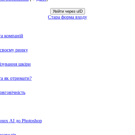
Увійти через uID
Стара форма входу
та компаній
а своєму ринку
нізування шкіри
а як отримати?
овговічність
вних AI до Photoshop
розводів