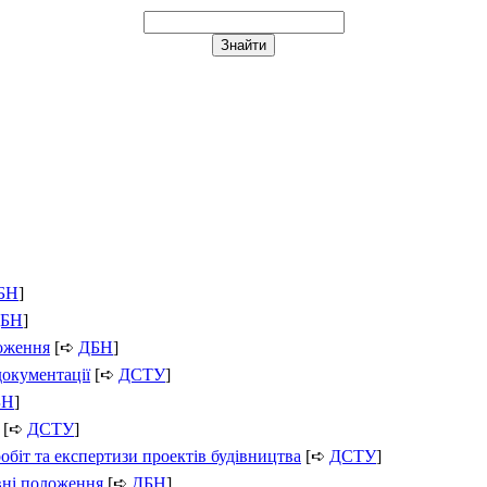
БН
]
БН
]
ложення
[➪
ДБН
]
документації
[➪
ДСТУ
]
БН
]
[➪
ДСТУ
]
обіт та експертизи проектів будівництва
[➪
ДСТУ
]
вні положення
[➪
ДБН
]