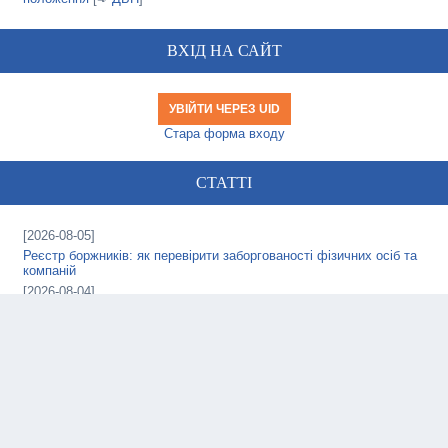
ВХІД НА САЙТ
УВІЙТИ ЧЕРЕЗ UID
Стара форма входу
СТАТТІ
[2026-08-05]
Реєстр боржників: як перевірити заборгованості фізичних осіб та
компаній
[2026-08-04]
Подібні компанії: як знаходити нових клієнтів і конкурентів на
своєму ринку
[2026-08-03]
Масажер для обличчя з мінералами: колаген, лімфодренаж і
тонізування шкіри
[2026-08-01]
е-ВОД: Що таке Електронний Військово-Обліковий Документ та
як отримати?