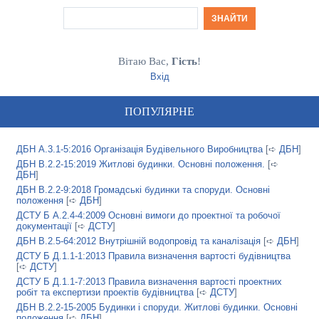
Вітаю Вас
,
Гість
!
Вхід
ПОПУЛЯРНЕ
ДБН А.3.1-5:2016 Організація Будівельного Виробництва
[➪
ДБН
]
ДБН В.2.2-15:2019 Житлові будинки. Основні положення.
[➪
ДБН
]
ДБН В.2.2-9:2018 Громадські будинки та споруди. Основні
положення
[➪
ДБН
]
ДСТУ Б А.2.4-4:2009 Основні вимоги до проектної та робочої
документації
[➪
ДСТУ
]
ДБН В.2.5-64:2012 Внутрішній водопровід та каналізація
[➪
ДБН
]
ДСТУ Б Д.1.1-1:2013 Правила визначення вартості будівництва
[➪
ДСТУ
]
ДСТУ Б Д.1.1-7:2013 Правила визначення вартості проектних
робіт та експертизи проектів будівництва
[➪
ДСТУ
]
ДБН В.2.2-15-2005 Будинки і споруди. Житлові будинки. Основні
положення
[➪
ДБН
]