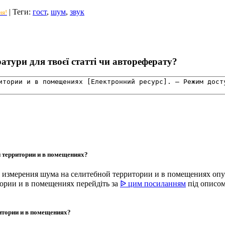
|
Теги
:
гост
,
шум
,
звук
ня!
тури для твоєї статті чи автореферату?
 территории и в помещениях?
ы измерения шума на селитебной территории и в помещениях опу
ории и в помещениях перейдіть за
ᐉ цим посиланням
під описом
итории и в помещениях?