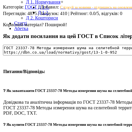
Д 1. Нормування
+
Категорія
:
ГОСТ
|
Добавил
:
Д 1.1.
Слідкуй за новими - підпишись на оновлен
Д 1.2.
Переглядів
:
4875
|
Загрузок
:
410
|
Рейтинг
:
0.0
/
5
, відгуків:
0
Д 2. Кошториси
Статті
Корисний матеріал? Поширюй!
Абетка
Як додати посилання на цей ГОСТ в Список літера
Питання/Відповідь:
❔ Як завантажити ГОСТ 23337-78 Методы измерения шума на селитебной
Довідкова та аналітична інформація по ГОСТ 23337-78 Метод
ГОСТ 23337-78 Методы измерения шума на селитебной террит
PDF, DOC, TXT.
❔ Як купити ГОСТ 23337-78 Методы измерения шума на селитебной терр