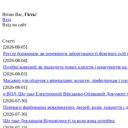
Вітаю Вас
,
Гість
!
Вхід
Вхід на сайт
Статті
[2026-08-05]
Реєстр боржників: як перевірити заборгованості фізичних осіб 
[2026-08-04]
Подібні компанії: як знаходити нових клієнтів і конкурентів н
[2026-08-03]
Масажер для обличчя з мінералами: колаген, лімфодренаж і то
[2026-08-01]
е-ВОД: Що таке Електронний Військово-Обліковий Документ т
[2026-07-30]
Переваги фарбованих міжкімнатних дверей: колір, покриття і д
[2026-07-30]
Що таке Декларація Відповідності та коли вона потрібна
[2026-07-23]