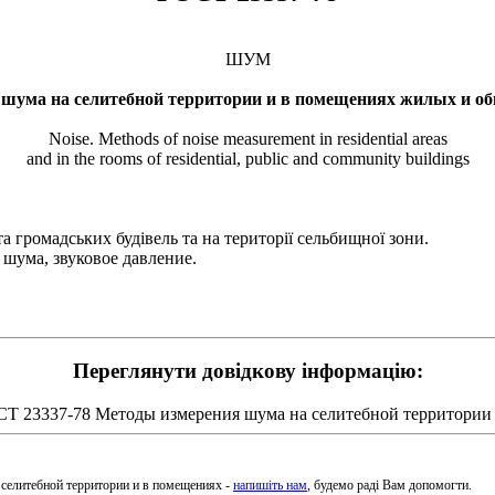
ШУМ
шума на селитебной территории и в помещениях жилых и о
Noise. Methods of noise measurement in residential areas
and in the rooms of residential, public and community buildings
громадських будівель та на території сельбищної зони.
 шума, звуковое давление.
Переглянути довідкову інформацію:
Т 23337-78 Методы измерения шума на селитебной территории
 селитебной территории и в помещениях -
напишіть нам
, будемо раді Вам допомогти.