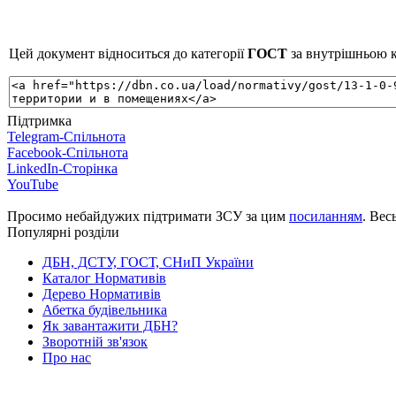
Цей документ відноситься до категорії
ГОСТ
за внутрішньою к
Підтримка
Telegram-Спільнота
Facebook-Спільнота
LinkedIn-Сторінка
YouTube
Просимо небайдужих підтримати ЗСУ за цим
посиланням
. Вес
Популярні розділи
ДБН, ДСТУ, ГОСТ, СНиП України
Каталог Нормативів
Дерево Нормативів
Абетка будівельника
Як завантажити ДБН?
Зворотній зв'язок
Про нас