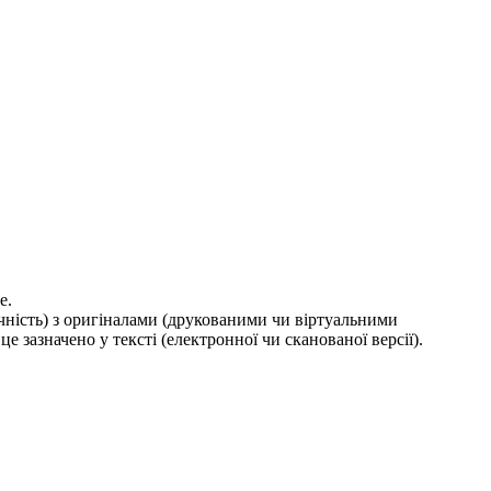
е.
ичність) з оригіналами (друкованими чи віртуальними
е зазначено у тексті (електронної чи сканованої версії).