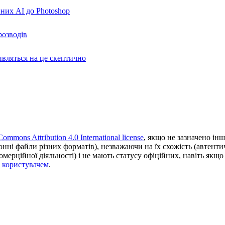
вних AI до Photoshop
розводів
ивляться на це скептично
Commons Attribution 4.0 International license
, якщо не зазначено інш
ронні файли різних форматів), незважаючи на їх схожість (автент
ерційної діяльності) і не мають статусу офіційних, навіть якщо ц
з користувачем
.