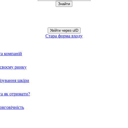
Увійти через uID
Стара форма входу
та компаній
а своєму ринку
нізування шкіри
а як отримати?
овговічність