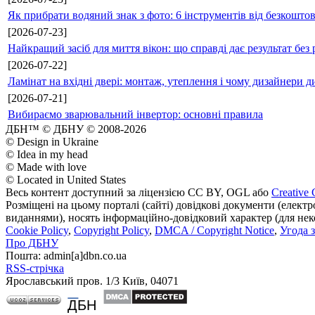
Як прибрати водяний знак з фото: 6 інструментів від безкошто
[2026-07-23]
Найкращий засіб для миття вікон: що справді дає результат без 
[2026-07-22]
Ламінат на вхідні двері: монтаж, утеплення і чому дизайнери д
[2026-07-21]
Вибираємо зварювальний інвертор: основні правила
ДБН™ © ДБНУ © 2008-2026
© Design in Ukraine
© Idea in my head
© Made with love
© Located in United States
Весь контент доступний за ліцензією CC BY, OGL або
Creative 
Розміщені на цьому порталі (сайті) довідкові документи (елект
виданнями), носять інформаційно-довідковий характер (для неком
Cookie Policy
,
Copyright Policy
,
DMCA / Copyright Notice
,
Угода 
Про ДБНУ
Пошта: admin[а]dbn.co.ua
RSS-стрічка
Ярославський пров. 1/3 Київ, 04071