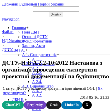
Державні Будівельні Норми України
Navigation
Головна
+
Файли
Нові ДБН
›
Останні ДСТУ
НД України
Фонд нормативів
›
Закони, Акти
ДСТУ
ДБН А.
+
А 1. Стандартизація
+
А 1.1.
ДСТУ-Н Б А.2.2-10:2012 Настанова з
А 2. Проектування
+
А 2.1.
організації проведення експертизи
А 2.2.
проектної документації на будівництво
А 2.3.
А 2.4.
А 3. Виробництво
+
Статус: ДСТУ у вільному доступі згідно ліцензії OGL
|
Як
А 3.1.
переглянути?
А 3.2.
2013-05-16, 21:33
ДБН Б.
+
Б 1. Містобудування
+
ChatGPT
Perplexity
Grok
LinkedIn
X
Б 1.1.