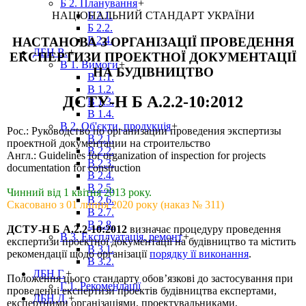
Б 2. Планування
+
НАЦІОНАЛЬНИЙ СТАНДАРТ УКРАЇНИ
Б 2.1.
Б 2.2.
Б 2.4.
НАСТАНОВА З ОРГАНІЗАЦІЇ ПРОВЕДЕННЯ
ДБН В.
+
ЕКСПЕРТИЗИ ПРОЕКТНОЇ ДОКУМЕНТАЦІЇ
В 1. Вимоги
+
НА БУДІВНИЦТВО
В 1.1.
В 1.2.
ДСТУ-Н Б А.2.2-10:2012
В 1.3.
В 1.4.
В 2. Об'єкти, продукція
+
Рос.: Руководство по организации проведения экспертизы
В 2.1.
проектной документации на строительство
В 2.2.
Англ.: Guidelines for organization of inspection for projects
В 2.3.
documentation for construction
В 2.4.
В 2.5.
Чинний від 1 квітня 2013 року.
В 2.6.
Скасовано з 01 липня 2020 року (наказ № 311)
В 2.7.
В 2.8.
ДСТУ-Н Б А.2.2-10:2012
визначає процедуру проведення
В 3. Експлуатація, ремонт
+
експертизи проектної документації на будівництво та містить
В 3.1.
рекомендації щодо організації
порядку її виконання
.
В 3.2.
ДБН Г.
+
Положення цього стандарту обов’язкові до застосування при
Г 1. Рекомендації
проведенні експертизи проектів будівництва експертами,
ДБН Д.
+
експертними організаціями, проектувальниками,