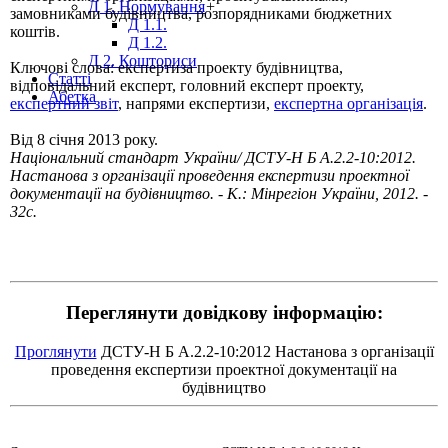
Д 1. Нормування
+
замовниками будівництва, розпорядниками бюджетних
Д 1.1.
коштів.
Д 1.2.
Д 2. Кошториси
Ключові слова: експертиза проекту будівництва,
Статті
відповідальний експерт, головний експерт проекту,
Абетка
експертний звіт
, напрями експертизи,
експертна організація
.
Від 8 січня 2013 року.
Національний стандарт України/ ДСТУ-Н Б А.2.2-10:2012.
Настанова з організації проведення експертизи проектної
документації на будівництво. - К.: Мінрегіон України, 2012. -
32с.
Переглянути довідкову інформацію:
Проглянути
ДСТУ-Н Б А.2.2-10:2012 Настанова з організації
проведення експертизи проектної документації на
будівництво