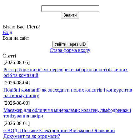
Вітаю Вас
,
Гість
!
Вхід
Вхід на сайт
Увійти через uID
Стара форма входу
Статті
[2026-08-05]
Реєстр боржників: як перевірити заборгованості фізичних
осіб та компаній
[2026-08-04]
Подібні компанії: як знаходити нових клієнтів і конкурентів
на своєму ринку
[2026-08-03]
Масажер для обличчя з мінералами: колаген, лімфодренаж і
тонізування шкіри
[2026-08-01]
е-ВОД: Що таке Електронний Військово-Обліковий
Документ та як отримати?