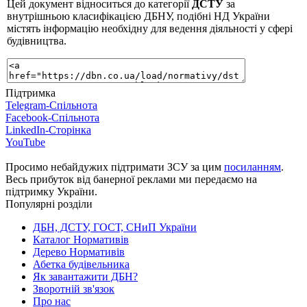
Цей документ відноситься до категорії
ДСТУ
за
внутрішньою класифікацією ДБНУ, подібні НД України
містять інформацію необхідну для ведення діяльності у сфері
будівництва.
Підтримка
Telegram-Спільнота
Facebook-Спільнота
LinkedIn-Сторінка
YouTube
Просимо небайдужих підтримати ЗСУ за цим
посиланням
.
Весь прибуток від банерної реклами ми передаємо на
підтримку України.
Популярні розділи
ДБН, ДСТУ, ГОСТ, СНиП України
Каталог Нормативів
Дерево Нормативів
Абетка будівельника
Як завантажити ДБН?
Зворотній зв'язок
Про нас