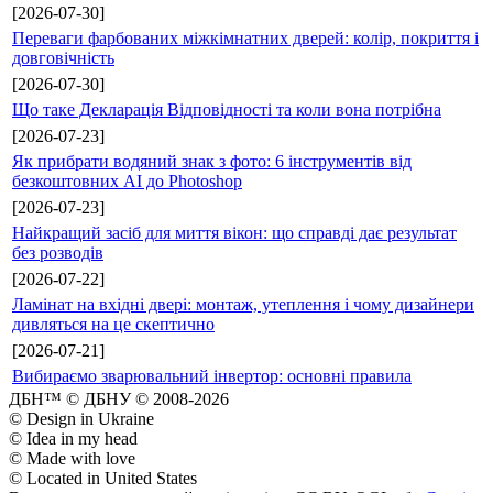
[2026-07-30]
Переваги фарбованих міжкімнатних дверей: колір, покриття і
довговічність
[2026-07-30]
Що таке Декларація Відповідності та коли вона потрібна
[2026-07-23]
Як прибрати водяний знак з фото: 6 інструментів від
безкоштовних AI до Photoshop
[2026-07-23]
Найкращий засіб для миття вікон: що справді дає результат
без розводів
[2026-07-22]
Ламінат на вхідні двері: монтаж, утеплення і чому дизайнери
дивляться на це скептично
[2026-07-21]
Вибираємо зварювальний інвертор: основні правила
ДБН™ © ДБНУ © 2008-2026
© Design in Ukraine
© Idea in my head
© Made with love
© Located in United States