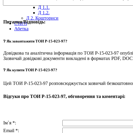
Д 1. Нормування
+
Д 1.1.
Д 1.2.
Д 2. Кошториси
Питання/Відповідь:
Статті
Абетка
❔ Як завантажити ТОИ Р-15-023-97?
Довідкова та аналітична інформація по ТОИ Р-15-023-97 опуб
Зазвичай довідкові документи викладені в форматах PDF, DOC
❔ Як купити ТОИ Р-15-023-97?
Цей ТОИ Р-15-023-97 розповсюджується зазвичай безкоштовно
Відгуки про ТОИ Р-15-023-97, обговорення та коментарі:
Ім`я *:
Email *: