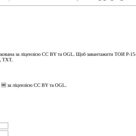
лікована за ліцензією CC BY та OGL. Щоб завантажити ТОИ Р-15-
, TXT.
 🆓 за ліцензією CC BY та OGL.