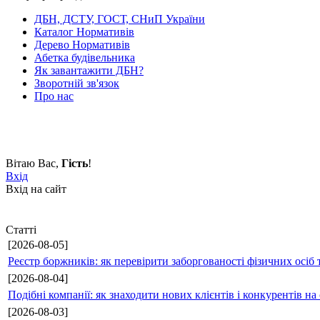
ДБН, ДСТУ, ГОСТ, СНиП України
Каталог Нормативів
Дерево Нормативів
Абетка будівельника
Як завантажити ДБН?
Зворотній зв'язок
Про нас
Вітаю Вас
,
Гість
!
Вхід
Вхід на сайт
Статті
[2026-08-05]
Реєстр боржників: як перевірити заборгованості фізичних осіб 
[2026-08-04]
Подібні компанії: як знаходити нових клієнтів і конкурентів н
[2026-08-03]