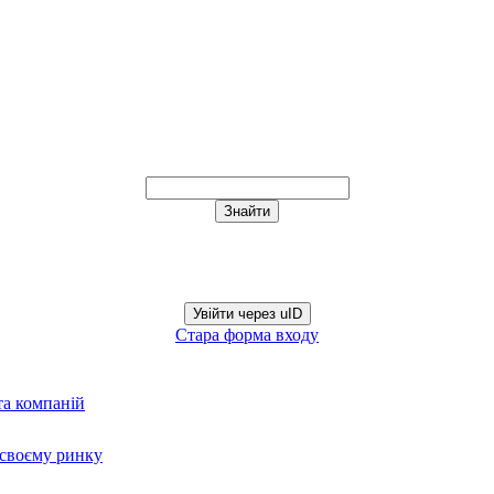
Увійти через uID
Стара форма входу
та компаній
а своєму ринку