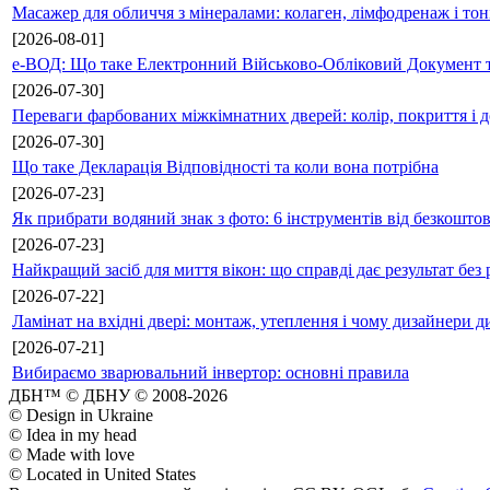
Масажер для обличчя з мінералами: колаген, лімфодренаж і то
[2026-08-01]
е-ВОД: Що таке Електронний Військово-Обліковий Документ т
[2026-07-30]
Переваги фарбованих міжкімнатних дверей: колір, покриття і д
[2026-07-30]
Що таке Декларація Відповідності та коли вона потрібна
[2026-07-23]
Як прибрати водяний знак з фото: 6 інструментів від безкошто
[2026-07-23]
Найкращий засіб для миття вікон: що справді дає результат без 
[2026-07-22]
Ламінат на вхідні двері: монтаж, утеплення і чому дизайнери д
[2026-07-21]
Вибираємо зварювальний інвертор: основні правила
ДБН™ © ДБНУ © 2008-2026
© Design in Ukraine
© Idea in my head
© Made with love
© Located in United States