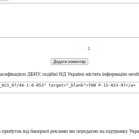
сифікацією ДБНУ, подібні НД України містять інформацію необхі
ь прибуток від банерної реклами ми передаємо на підтримку Укра