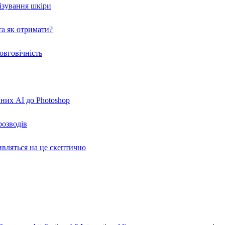
нізування шкіри
а як отримати?
овговічність
вних AI до Photoshop
розводів
ивляться на це скептично