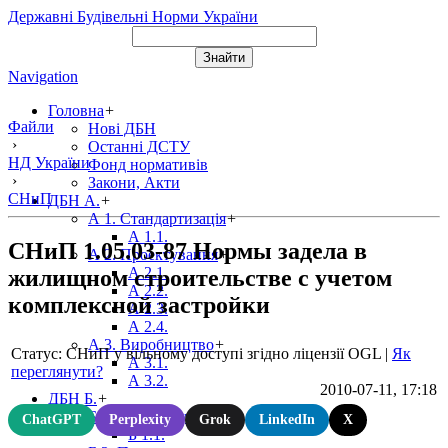
Державні Будівельні Норми України
Navigation
Головна
+
Файли
Нові ДБН
›
Останні ДСТУ
НД України
Фонд нормативів
›
Закони, Акти
СНиП
ДБН А.
+
А 1. Стандартизація
+
А 1.1.
СНиП 1.05.03-87 Нормы задела в
А 2. Проектування
+
А 2.1.
жилищном строительстве с учетом
А 2.2.
комплексной застройки
А 2.3.
А 2.4.
А 3. Виробництво
+
Статус: СНиП у вільному доступі згідно ліцензії OGL
|
Як
А 3.1.
переглянути?
А 3.2.
2010-07-11, 17:18
ДБН Б.
+
Б 1. Містобудування
+
ChatGPT
Perplexity
Grok
LinkedIn
X
Б 1.1.