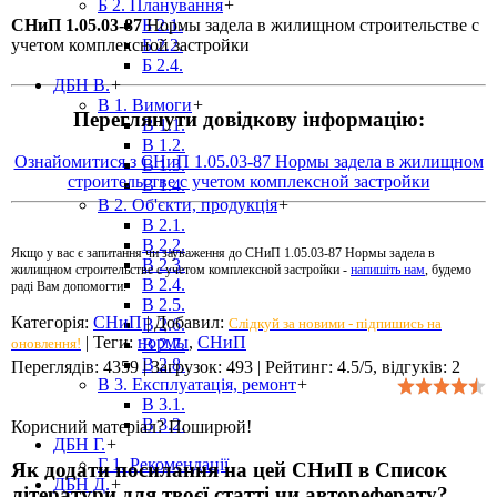
Б 2. Планування
+
СНиП 1.05.03-87
Нормы задела в жилищном строительстве с
Б 2.1.
учетом комплексной застройки
Б 2.2.
Б 2.4.
ДБН В.
+
В 1. Вимоги
+
Переглянути довідкову інформацію:
В 1.1.
В 1.2.
Ознайомитися з СНиП 1.05.03-87 Нормы задела в жилищном
В 1.3.
строительстве с учетом комплексной застройки
В 1.4.
В 2. Об'єкти, продукція
+
В 2.1.
В 2.2.
Якщо у вас є запитання чи зауваження до СНиП 1.05.03-87 Нормы задела в
В 2.3.
жилищном строительстве с учетом комплексной застройки -
напишіть нам
, будемо
В 2.4.
раді Вам допомогти.
В 2.5.
Категорія
:
СНиП
|
Добавил
:
Слідкуй за новими - підпишись на
В 2.6.
|
Теги
:
нормы
,
СНиП
оновлення!
В 2.7.
В 2.8.
Переглядів
:
4359
|
Загрузок
:
493
|
Рейтинг
:
4.5
/
5
, відгуків:
2
В 3. Експлуатація, ремонт
+
В 3.1.
В 3.2.
Корисний матеріал? Поширюй!
ДБН Г.
+
Г 1. Рекомендації
Як додати посилання на цей СНиП в Список
ДБН Д.
+
літератури для твоєї статті чи автореферату?