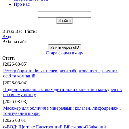
Про нас
Вітаю Вас
,
Гість
!
Вхід
Вхід на сайт
Увійти через uID
Стара форма входу
Статті
[2026-08-05]
Реєстр боржників: як перевірити заборгованості фізичних
осіб та компаній
[2026-08-04]
Подібні компанії: як знаходити нових клієнтів і конкурентів
на своєму ринку
[2026-08-03]
Масажер для обличчя з мінералами: колаген, лімфодренаж і
тонізування шкіри
[2026-08-01]
е-ВОД: Що таке Електронний Військово-Обліковий