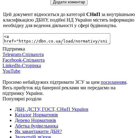
Цей документ відноситься до категорії
СНиП
за внутрішньою
класифікацією ДБНУ, подібні НД України містять інформацію
необхідну для ведення діяльності у сфері будівництва.
Підтримка
Telegram-Спільнота
Facebook-Спільнота
LinkedIn-Сторінка
YouTube
Просимо небайдужих підтримати ЗСУ за цим
посиланням
.
Весь прибуток від банерної реклами ми передаємо на
підтримку України.
Популярні розділи
ДБН, ДСТУ, ГОСТ, СНиП України
Каталог Нормативів
Дерево Нормативів
Абетка будівельника
Як завантажити ДБН?
Зворотній зв'язок