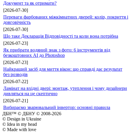
Документ та як отримати?
[2026-07-30]
Переваги фарбованих міжкімнатних дверей: колір, покриття і
довговічність
[2026-07-30]
Що таке Декларація Відповідності та коли вона потрібна
[2026-07-23]
Як прибрати водяний знак з фото: 6 інструментів від
безкоштовних AI до Photoshop
[2026-07-23]
Найкращий засіб для миття вікон: що справді дає результат
без розводів
[2026-07-22]
Ламінат на вхідні двері: монтаж, утеплення і чому дизайнери
дивляться на це скептично
[2026-07-21]
Вибираємо зварювальний інвертор: основні правила
ДБН™ © ДБНУ © 2008-2026
© Design in Ukraine
© Idea in my head
© Made with love