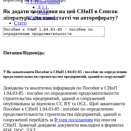
Д 1. Нормування
+
Д 1.1.
Як додати посилання на цей СНиП в Список
Д 1.2.
літератури для твоєї статті чи автореферату?
Д 2. Кошториси
Статті
Абетка
Питання/Відповідь:
❔ Як завантажити Пособие к СНиП 1.04.03-85 : пособие по определению
продолжительности строительства предприятий, зданий и сооружений?
Довідкова та аналітична інформація по Пособие к СНиП
1.04.03-85 : пособие по определению продолжительности
строительства предприятий, зданий и сооружений
опублікована за ліцензією CC BY та OGL. Щоб завантажити
Пособие к СНиП 1.04.03-85 : пособие по определению
продолжительности строительства предприятий, зданий и
сооружений перейдіть за
ᐉ цим посиланням
під описом
СНиП. Зазвичай довідкові документи викладені в форматах
PDF, DOC, TXT.