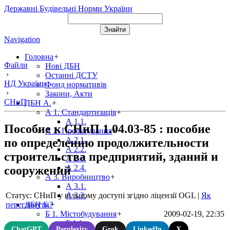
Державні Будівельні Норми України
Navigation
Головна
+
Файли
Нові ДБН
›
Останні ДСТУ
НД України
Фонд нормативів
›
Закони, Акти
СНиП
ДБН А.
+
А 1. Стандартизація
+
А 1.1.
Пособие к СНиП 1.04.03-85 : пособие
А 2. Проектування
+
А 2.1.
по определению продолжительности
А 2.2.
строительства предприятий, зданий и
А 2.3.
А 2.4.
сооружений
А 3. Виробництво
+
А 3.1.
Статус: СНиП у вільному доступі згідно ліцензії OGL
|
Як
А 3.2.
переглянути?
ДБН Б.
+
2009-02-19, 22:35
Б 1. Містобудування
+
Б 1.1.
ChatGPT
Perplexity
Grok
LinkedIn
X