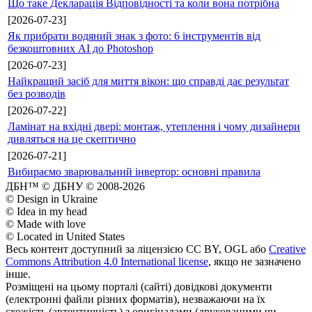
Що таке Декларація Відповідності та коли вона потрібна
[2026-07-23]
Як прибрати водяний знак з фото: 6 інструментів від
безкоштовних AI до Photoshop
[2026-07-23]
Найкращий засіб для миття вікон: що справді дає результат
без розводів
[2026-07-22]
Ламінат на вхідні двері: монтаж, утеплення і чому дизайнери
дивляться на це скептично
[2026-07-21]
Вибираємо зварювальний інвертор: основні правила
ДБН™ © ДБНУ © 2008-2026
© Design in Ukraine
© Idea in my head
© Made with love
© Located in United States
Весь контент доступний за ліцензією CC BY, OGL або
Creative
Commons Attribution 4.0 International license
, якщо не зазначено
інше.
Розміщені на цьому порталі (сайті) довідкові документи
(електронні файли різних форматів), незважаючи на їх
схожість (автентичність) з оригіналами (друкованими чи