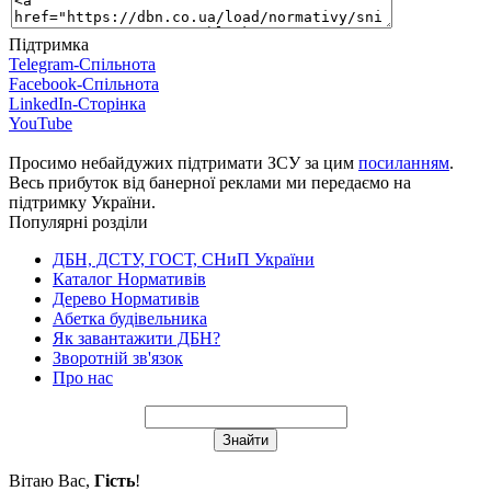
Підтримка
Telegram-Спільнота
Facebook-Спільнота
LinkedIn-Сторінка
YouTube
Просимо небайдужих підтримати ЗСУ за цим
посиланням
.
Весь прибуток від банерної реклами ми передаємо на
підтримку України.
Популярні розділи
ДБН, ДСТУ, ГОСТ, СНиП України
Каталог Нормативів
Дерево Нормативів
Абетка будівельника
Як завантажити ДБН?
Зворотній зв'язок
Про нас
Вітаю Вас
,
Гість
!