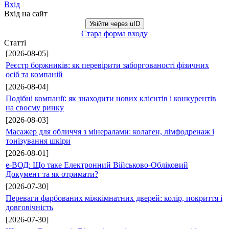
Вхід
Вхід на сайт
Увійти через uID
Стара форма входу
Статті
[2026-08-05]
Реєстр боржників: як перевірити заборгованості фізичних
осіб та компаній
[2026-08-04]
Подібні компанії: як знаходити нових клієнтів і конкурентів
на своєму ринку
[2026-08-03]
Масажер для обличчя з мінералами: колаген, лімфодренаж і
тонізування шкіри
[2026-08-01]
е-ВОД: Що таке Електронний Військово-Обліковий
Документ та як отримати?
[2026-07-30]
Переваги фарбованих міжкімнатних дверей: колір, покриття і
довговічність
[2026-07-30]