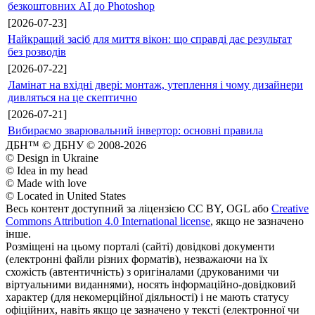
безкоштовних AI до Photoshop
[2026-07-23]
Найкращий засіб для миття вікон: що справді дає результат
без розводів
[2026-07-22]
Ламінат на вхідні двері: монтаж, утеплення і чому дизайнери
дивляться на це скептично
[2026-07-21]
Вибираємо зварювальний інвертор: основні правила
ДБН™ © ДБНУ © 2008-2026
© Design in Ukraine
© Idea in my head
© Made with love
© Located in United States
Весь контент доступний за ліцензією CC BY, OGL або
Creative
Commons Attribution 4.0 International license
, якщо не зазначено
інше.
Розміщені на цьому порталі (сайті) довідкові документи
(електронні файли різних форматів), незважаючи на їх
схожість (автентичність) з оригіналами (друкованими чи
віртуальними виданнями), носять інформаційно-довідковий
характер (для некомерційної діяльності) і не мають статусу
офіційних, навіть якщо це зазначено у тексті (електронної чи