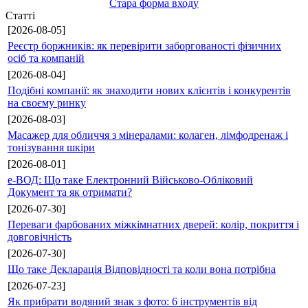
Стара форма входу
Статті
[2026-08-05]
Реєстр боржників: як перевірити заборгованості фізичних
осіб та компаній
[2026-08-04]
Подібні компанії: як знаходити нових клієнтів і конкурентів
на своєму ринку
[2026-08-03]
Масажер для обличчя з мінералами: колаген, лімфодренаж і
тонізування шкіри
[2026-08-01]
е-ВОД: Що таке Електронний Військово-Обліковий
Документ та як отримати?
[2026-07-30]
Переваги фарбованих міжкімнатних дверей: колір, покриття і
довговічність
[2026-07-30]
Що таке Декларація Відповідності та коли вона потрібна
[2026-07-23]
Як прибрати водяний знак з фото: 6 інструментів від