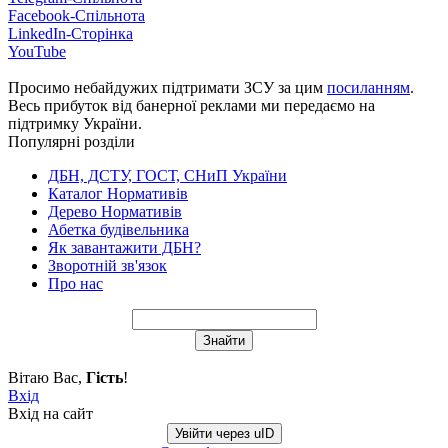
Facebook-Спільнота
LinkedIn-Сторінка
YouTube
Просимо небайдужих підтримати ЗСУ за цим
посиланням
.
Весь прибуток від банерної реклами ми передаємо на
підтримку України.
Популярні розділи
ДБН, ДСТУ, ГОСТ, СНиП України
Каталог Нормативів
Дерево Нормативів
Абетка будівельника
Як завантажити ДБН?
Зворотній зв'язок
Про нас
Вітаю Вас
,
Гість
!
Вхід
Вхід на сайт
Увійти через uID