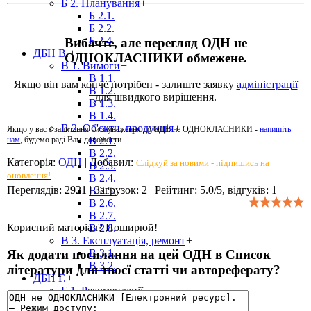
Б 2. Планування
+
Б 2.1.
Б 2.2.
Б 2.4.
Вибачте, але перегляд ОДН не
ДБН В.
+
ОДНОКЛАСНИКИ обмежене.
В 1. Вимоги
+
В 1.1.
Якщо він вам конче потрібен - залиште заявку
адміністрації
В 1.2.
для швидкого вирішення.
В 1.3.
В 1.4.
В 2. Об'єкти, продукція
+
Якщо у вас є запитання чи зауваження до ОДН не ОДНОКЛАСНИКИ -
напишіть
В 2.1.
нам
, будемо раді Вам допомогти.
В 2.2.
Категорія
:
ОДН
|
Добавил
:
Слідкуй за новими - підпишись на
В 2.3.
оновлення!
В 2.4.
Переглядів
:
2921
|
Загрузок
:
2
|
Рейтинг
:
5.0
/
5
, відгуків:
1
В 2.5.
В 2.6.
В 2.7.
Корисний матеріал? Поширюй!
В 2.8.
В 3. Експлуатація, ремонт
+
Як додати посилання на цей ОДН в Список
В 3.1.
В 3.2.
літератури для твоєї статті чи автореферату?
ДБН Г.
+
Г 1. Рекомендації
ДБН Д.
+