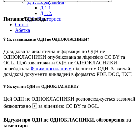
Д 1. Нормування
+
Д 1.1.
Д 1.2.
Д 2. Кошториси
Питання/Відповідь:
Статті
Абетка
❔ Як завантажити ОДН не ОДНОКЛАСНИКИ?
Довідкова та аналітична інформація по ОДН не
ОДНОКЛАСНИКИ опублікована за ліцензією CC BY та
OGL. Щоб завантажити ОДН не ОДНОКЛАСНИКИ
перейдіть за
ᐉ цим посиланням
під описом ОДН. Зазвичай
довідкові документи викладені в форматах PDF, DOC, TXT.
❔ Як купити ОДН не ОДНОКЛАСНИКИ?
Цей ОДН не ОДНОКЛАСНИКИ розповсюджується зазвичай
безкоштовно 🆓 за ліцензією CC BY та OGL.
Відгуки про ОДН не ОДНОКЛАСНИКИ, обговорення та
коментарі: