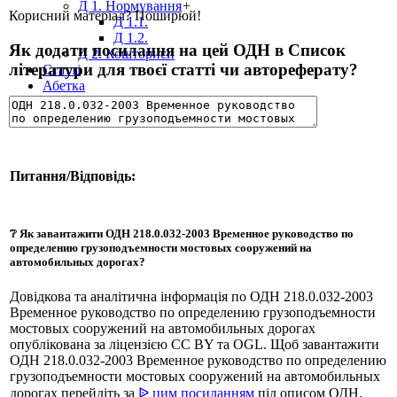
Д 1. Нормування
+
Корисний матеріал? Поширюй!
Д 1.1.
Д 1.2.
Як додати посилання на цей ОДН в Список
Д 2. Кошториси
літератури для твоєї статті чи автореферату?
Статті
Абетка
Питання/Відповідь:
❔ Як завантажити ОДН 218.0.032-2003 Временное руководство по
определению грузоподъемности мостовых сооружений на
автомобильных дорогах?
Довідкова та аналітична інформація по ОДН 218.0.032-2003
Временное руководство по определению грузоподъемности
мостовых сооружений на автомобильных дорогах
опублікована за ліцензією CC BY та OGL. Щоб завантажити
ОДН 218.0.032-2003 Временное руководство по определению
грузоподъемности мостовых сооружений на автомобильных
дорогах перейдіть за
ᐉ цим посиланням
під описом ОДН.