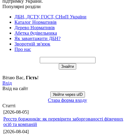
підтримку України.
Популярні розділи
ДБН, ДСТУ, ГОСТ, СНиП України
Каталог Нормативів
Дерево Нормативів
Абетка будівельника
Як завантажити ДБН?
Зворотній зв'язок
Про нас
Вітаю Вас
,
Гість
!
Вхід
Вхід на сайт
Увійти через uID
Стара форма входу
Статті
[2026-08-05]
Реєстр боржників: як перевірити заборгованості фізичних
осіб та компаній
[2026-08-04]