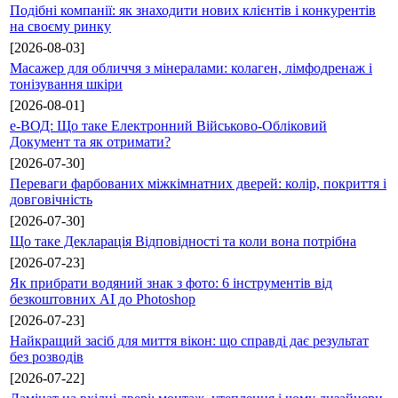
Подібні компанії: як знаходити нових клієнтів і конкурентів
на своєму ринку
[2026-08-03]
Масажер для обличчя з мінералами: колаген, лімфодренаж і
тонізування шкіри
[2026-08-01]
е-ВОД: Що таке Електронний Військово-Обліковий
Документ та як отримати?
[2026-07-30]
Переваги фарбованих міжкімнатних дверей: колір, покриття і
довговічність
[2026-07-30]
Що таке Декларація Відповідності та коли вона потрібна
[2026-07-23]
Як прибрати водяний знак з фото: 6 інструментів від
безкоштовних AI до Photoshop
[2026-07-23]
Найкращий засіб для миття вікон: що справді дає результат
без розводів
[2026-07-22]