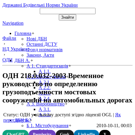
Державні Будівельні Норми України
Navigation
Головна
+
Файли
Нові ДБН
›
Останні ДСТУ
НД України
Фонд нормативів
›
Закони, Акти
ОДН
ДБН А.
+
А 1. Стандартизація
+
А 1.1.
ОДН 218.0.032-2003 Временное
А 2. Проектування
+
А 2.1.
руководство по определению
А 2.2.
грузоподъемности мостовых
А 2.3.
А 2.4.
сооружений на автомобильных дорогах
А 3. Виробництво
+
А 3.1.
Статус: ОДН у вільному доступі згідно ліцензії OGL
|
Як
А 3.2.
переглянути?
ДБН Б.
+
2010-10-11, 00:03
Б 1. Містобудування
+
Б 1.1.
ChatGPT
Perplexity
Grok
LinkedIn
X