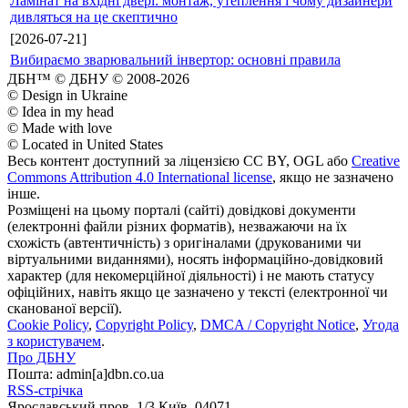
Ламінат на вхідні двері: монтаж, утеплення і чому дизайнери
дивляться на це скептично
[2026-07-21]
Вибираємо зварювальний інвертор: основні правила
ДБН™ © ДБНУ © 2008-2026
© Design in Ukraine
© Idea in my head
© Made with love
© Located in United States
Весь контент доступний за ліцензією CC BY, OGL або
Creative
Commons Attribution 4.0 International license
, якщо не зазначено
інше.
Розміщені на цьому порталі (сайті) довідкові документи
(електронні файли різних форматів), незважаючи на їх
схожість (автентичність) з оригіналами (друкованими чи
віртуальними виданнями), носять інформаційно-довідковий
характер (для некомерційної діяльності) і не мають статусу
офіційних, навіть якщо це зазначено у тексті (електронної чи
сканованої версії).
Cookie Policy
,
Copyright Policy
,
DMCA / Copyright Notice
,
Угода
з користувачем
.
Про ДБНУ
Пошта: admin[а]dbn.co.ua
RSS-стрічка
Ярославський пров. 1/3 Київ, 04071