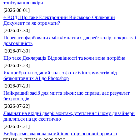
тонізування шкіри
[2026-08-01]
е-ВОД: Що таке Електронний Військово-Обліковий
Документ та як отримати?
[2026-07-30]
Переваги фарбованих міжкімнатних дверей: колір, покриття і
довговічність
[2026-07-30]
Що таке Декларація Відповідності та коли вона потрібна
[2026-07-23]
Як прибрати водяний знак з фото: 6 інструментів від
безкоштовних AI до Photoshop
[2026-07-23]
Найкращий засіб для миття вікон: що справді дає результат
без розводів
[2026-07-22]
Ламінат на вхідні двері: монтаж, утеплення і чому дизайнери
дивляться на це скептично
[2026-07-21]
Вибираємо зварювальний інвертор: основні правила