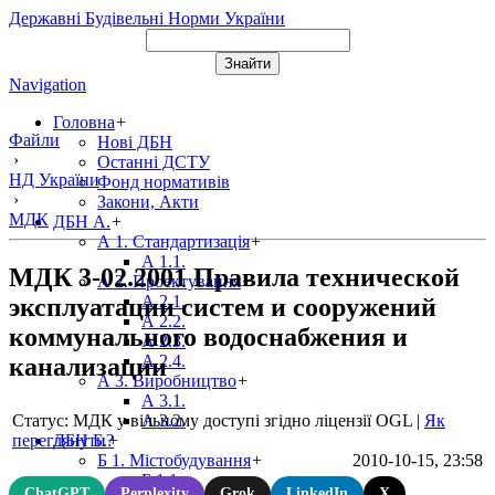
Державні Будівельні Норми України
Navigation
Головна
+
Файли
Нові ДБН
›
Останні ДСТУ
НД України
Фонд нормативів
›
Закони, Акти
МДК
ДБН А.
+
А 1. Стандартизація
+
А 1.1.
МДК 3-02.2001 Правила технической
А 2. Проектування
+
А 2.1.
эксплуатации систем и сооружений
А 2.2.
коммунального водоснабжения и
А 2.3.
А 2.4.
канализации
А 3. Виробництво
+
А 3.1.
Статус: МДК у вільному доступі згідно ліцензії OGL
|
Як
А 3.2.
переглянути?
ДБН Б.
+
2010-10-15, 23:58
Б 1. Містобудування
+
Б 1.1.
ChatGPT
Perplexity
Grok
LinkedIn
X