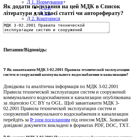
Д 1. Нормування
+
Як додати посилання на цей МДК в Список
Д 1.1.
літератури для твоєї статті чи автореферату?
Д 1.2.
Д 2. Кошториси
Статті
Абетка
Питання/Відповідь:
❔ Як завантажити МДК 3-02.2001 Правила технической эксплуатации
систем и сооружений коммунального водоснабжения и канализации?
Довідкова та аналітична інформація по МДК 3-02.2001
Правила технической эксплуатации систем и сооружений
коммунального водоснабжения и канализации опублікована
за ліцензією CC BY та OGL. Щоб завантажити МДК 3-
02.2001 Правила технической эксплуатации систем и
сооружений коммунального водоснабжения и канализации
перейдіть за
ᐉ цим посиланням
під описом МДК. Зазвичай
довідкові документи викладені в форматах PDF, DOC, TXT.