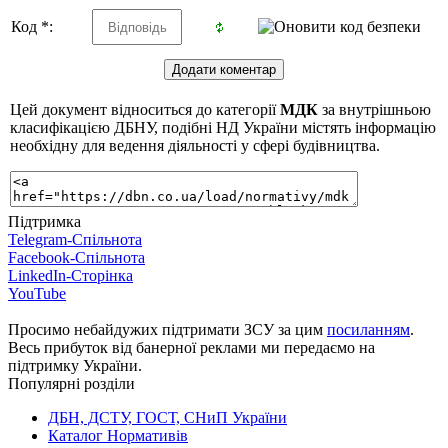
Код *:
Цей документ відноситься до категорії
МДК
за внутрішньою
класифікацією ДБНУ, подібні НД України містять інформацію
необхідну для ведення діяльності у сфері будівництва.
Підтримка
Telegram-Спільнота
Facebook-Спільнота
LinkedIn-Сторінка
YouTube
Просимо небайдужих підтримати ЗСУ за цим
посиланням
.
Весь прибуток від банерної реклами ми передаємо на
підтримку України.
Популярні розділи
ДБН, ДСТУ, ГОСТ, СНиП України
Каталог Нормативів