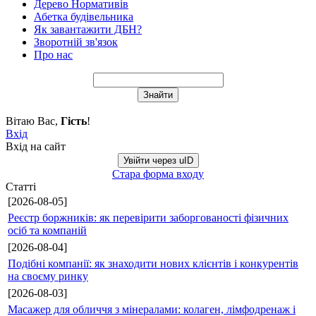
Дерево Нормативів
Абетка будівельника
Як завантажити ДБН?
Зворотній зв'язок
Про нас
Вітаю Вас
,
Гість
!
Вхід
Вхід на сайт
Увійти через uID
Стара форма входу
Статті
[2026-08-05]
Реєстр боржників: як перевірити заборгованості фізичних
осіб та компаній
[2026-08-04]
Подібні компанії: як знаходити нових клієнтів і конкурентів
на своєму ринку
[2026-08-03]
Масажер для обличчя з мінералами: колаген, лімфодренаж і