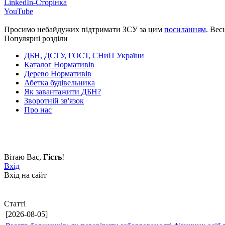
LinkedIn-Сторінка
YouTube
Просимо небайдужих підтримати ЗСУ за цим
посиланням
. Вес
Популярні розділи
ДБН, ДСТУ, ГОСТ, СНиП України
Каталог Нормативів
Дерево Нормативів
Абетка будівельника
Як завантажити ДБН?
Зворотній зв'язок
Про нас
Вітаю Вас
,
Гість
!
Вхід
Вхід на сайт
Статті
[2026-08-05]