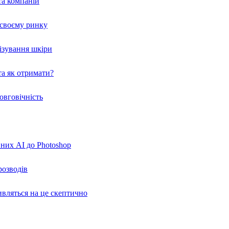
та компаній
а своєму ринку
нізування шкіри
а як отримати?
овговічність
вних AI до Photoshop
розводів
ивляться на це скептично