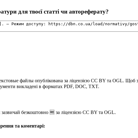
тури для твоєї статті чи автореферату?
Текстовые файлы опублікована за ліцензією CC BY та OGL. Щоб
кументи викладені в форматах PDF, DOC, TXT.
зазвичай безкоштовно 🆓 за ліцензією CC BY та OGL.
рення та коментарі: