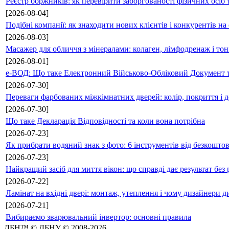
Реєстр боржників: як перевірити заборгованості фізичних осіб 
[2026-08-04]
Подібні компанії: як знаходити нових клієнтів і конкурентів н
[2026-08-03]
Масажер для обличчя з мінералами: колаген, лімфодренаж і то
[2026-08-01]
е-ВОД: Що таке Електронний Військово-Обліковий Документ т
[2026-07-30]
Переваги фарбованих міжкімнатних дверей: колір, покриття і д
[2026-07-30]
Що таке Декларація Відповідності та коли вона потрібна
[2026-07-23]
Як прибрати водяний знак з фото: 6 інструментів від безкошто
[2026-07-23]
Найкращий засіб для миття вікон: що справді дає результат без 
[2026-07-22]
Ламінат на вхідні двері: монтаж, утеплення і чому дизайнери д
[2026-07-21]
Вибираємо зварювальний інвертор: основні правила
ДБН™ © ДБНУ © 2008-2026