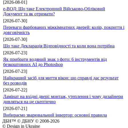
[2026-08-01]
е-ВОД: Що таке Електронний Військово-Обліковий
Документ та як отримати?
[2026-07-30]
Переваги фарбованих міжкімнатних дверей: колір, покриття і
довговічність
[2026-07-30]
Що таке Декларація Відповідності та коли вона потрібна
[2026-07-23]
Як прибрати водяний знак з фото: 6 інструментів від
безкоштовних AI до Photoshop
[2026-07-23]
Найкращий засіб для миття вікон: що справді дає результат
без розводів
[2026-07-22]
Ламінат на вхідні двері: монтаж, утеплення і чому дизайнери
дивляться на це скептично
[2026-07-21]
Вибираємо зварювальний інвертор: основні правила
ДБН™ © ДБНУ © 2008-2026
© Design in Ukraine