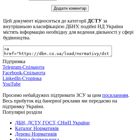
Цей документ відноситься до категорії
ДСТУ
за
внутрішньою класифікацією ДБНУ, подібні НД України
містять інформацію необхідну для ведення діяльності у сфері
будівництва.
Підтримка
Telegram-Спільнота
Facebook-Спільнота
LinkedIn-Сторінка
YouTube
Просимо небайдужих підтримати ЗСУ за цим
посиланням
.
Весь прибуток від банерної реклами ми передаємо на
підтримку України.
Популярні розділи
ДБН, ДСТУ, ГОСТ, СНиП України
Каталог Нормативів
Дерево Нормативів
Абетка будівельника