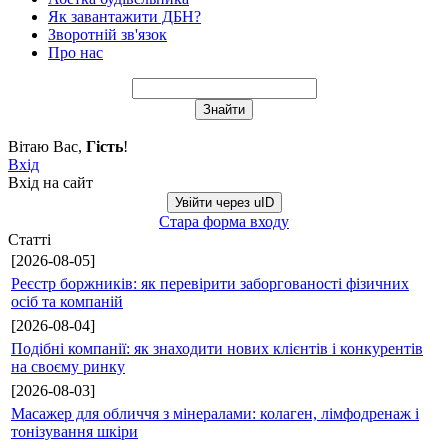
Як завантажити ДБН?
Зворотній зв'язок
Про нас
Вітаю Вас
,
Гість
!
Вхід
Вхід на сайт
Увійти через uID
Стара форма входу
Статті
[2026-08-05]
Реєстр боржників: як перевірити заборгованості фізичних
осіб та компаній
[2026-08-04]
Подібні компанії: як знаходити нових клієнтів і конкурентів
на своєму ринку
[2026-08-03]
Масажер для обличчя з мінералами: колаген, лімфодренаж і
тонізування шкіри