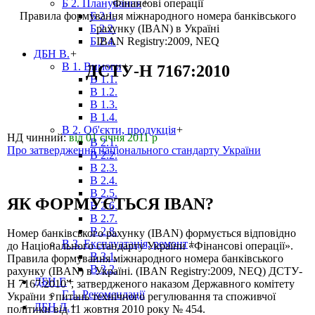
Фінансові операції
Б 2. Планування
+
Правила формування міжнародного номера банківського
Б 2.1.
рахунку (IBAN) в Україні
Б 2.2.
IBAN Registry:2009, NEQ
Б 2.4.
ДБН В.
+
В 1. Вимоги
+
ДСТУ-Н 7167:2010
В 1.1.
В 1.2.
В 1.3.
В 1.4.
В 2. Об'єкти, продукція
+
НД чинний:
від 01 січня 2011 р
В 2.1.
Про затвердження національного стандарту України
В 2.2.
В 2.3.
В 2.4.
В 2.5.
ЯК ФОРМУЄТЬСЯ IBAN?
В 2.6.
В 2.7.
В 2.8.
Номер банківського рахунку (IBAN) формується відповідно
В 3. Експлуатація, ремонт
+
до Національного стандарту України «Фінансові операції».
В 3.1.
Правила формування міжнародного номера банківського
В 3.2.
рахунку (IBAN) в Україні. (IBAN Registry:2009, NEQ) ДСТУ-
ДБН Г.
+
Н 7167:2010”, затвердженого наказом Державного комітету
Г 1. Рекомендації
України з питань технічного регулювання та споживчої
ДБН Д.
+
політики від 11 жовтня 2010 року № 454.