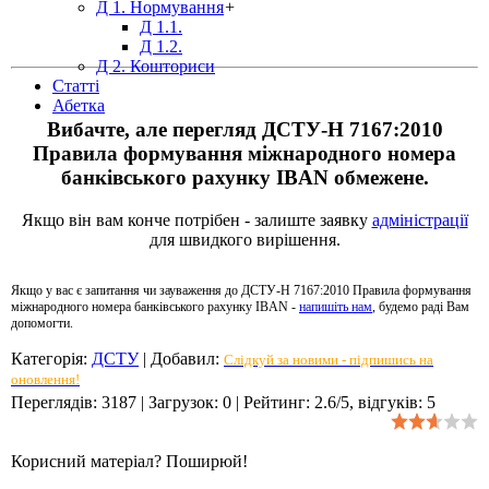
Д 1. Нормування
+
Д 1.1.
Д 1.2.
Д 2. Кошториси
Статті
Абетка
Вибачте, але перегляд ДСТУ-Н 7167:2010
Правила формування міжнародного номера
банківського рахунку IBAN обмежене.
Якщо він вам конче потрібен - залиште заявку
адміністрації
для швидкого вирішення.
Якщо у вас є запитання чи зауваження до ДСТУ-Н 7167:2010 Правила формування
міжнародного номера банківського рахунку IBAN -
напишіть нам
, будемо раді Вам
допомогти.
Категорія
:
ДСТУ
|
Добавил
:
Слідкуй за новими - підпишись на
оновлення!
Переглядів
:
3187
|
Загрузок
:
0
|
Рейтинг
:
2.6
/
5
, відгуків:
5
Корисний матеріал? Поширюй!