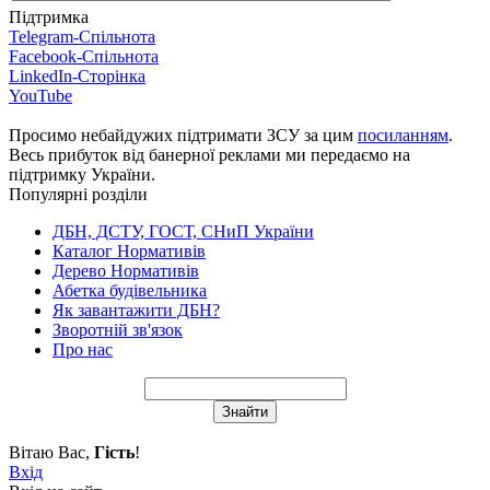
Підтримка
Telegram-Спільнота
Facebook-Спільнота
LinkedIn-Сторінка
YouTube
Просимо небайдужих підтримати ЗСУ за цим
посиланням
.
Весь прибуток від банерної реклами ми передаємо на
підтримку України.
Популярні розділи
ДБН, ДСТУ, ГОСТ, СНиП України
Каталог Нормативів
Дерево Нормативів
Абетка будівельника
Як завантажити ДБН?
Зворотній зв'язок
Про нас
Вітаю Вас
,
Гість
!
Вхід