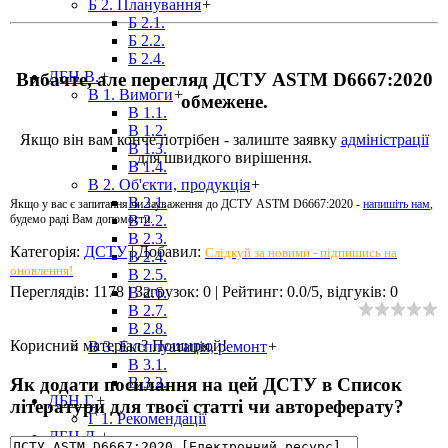
Б 2. Планування
+
Б 2.1.
Б 2.2.
Б 2.4.
ДБН В.
+
Вибачте, але перегляд ДСТУ ASTM D6667:2020
В 1. Вимоги
+
обмежене.
В 1.1.
В 1.2.
Якщо він вам конче потрібен - залиште заявку
адміністрації
В 1.3.
для швидкого вирішення.
В 1.4.
В 2. Об'єкти, продукція
+
В 2.1.
Якщо у вас є запитання чи зауваження до ДСТУ ASTM D6667:2020 -
напишіть нам
,
В 2.2.
будемо раді Вам допомогти.
В 2.3.
Категорія
:
ДСТУ
|
Добавил
:
Слідкуй за новими - підпишись на
В 2.4.
оновлення!
В 2.5.
Переглядів
:
1178
|
Загрузок
:
0
|
Рейтинг
:
0.0
/
5
, відгуків:
0
В 2.6.
В 2.7.
В 2.8.
Корисний матеріал? Поширюй!
В 3. Експлуатація, ремонт
+
В 3.1.
Як додати посилання на цей ДСТУ в Список
В 3.2.
ДБН Г.
+
літератури для твоєї статті чи автореферату?
Г 1. Рекомендації
ДБН Д.
+