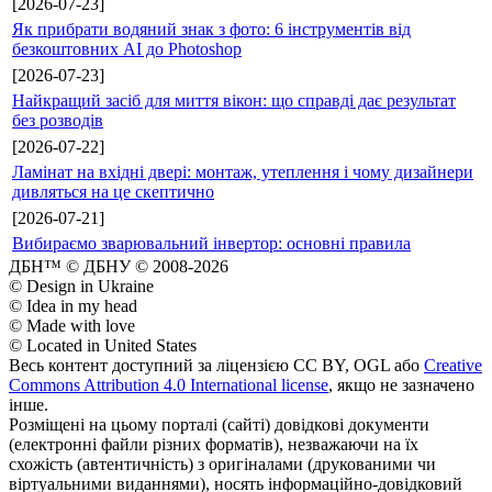
[2026-07-23]
Як прибрати водяний знак з фото: 6 інструментів від
безкоштовних AI до Photoshop
[2026-07-23]
Найкращий засіб для миття вікон: що справді дає результат
без розводів
[2026-07-22]
Ламінат на вхідні двері: монтаж, утеплення і чому дизайнери
дивляться на це скептично
[2026-07-21]
Вибираємо зварювальний інвертор: основні правила
ДБН™ © ДБНУ © 2008-2026
© Design in Ukraine
© Idea in my head
© Made with love
© Located in United States
Весь контент доступний за ліцензією CC BY, OGL або
Creative
Commons Attribution 4.0 International license
, якщо не зазначено
інше.
Розміщені на цьому порталі (сайті) довідкові документи
(електронні файли різних форматів), незважаючи на їх
схожість (автентичність) з оригіналами (друкованими чи
віртуальними виданнями), носять інформаційно-довідковий