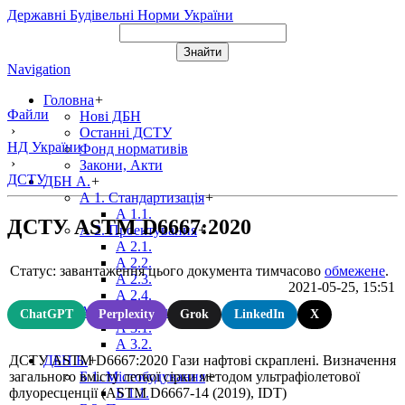
Державні Будівельні Норми України
Navigation
Головна
+
Файли
Нові ДБН
›
Останні ДСТУ
НД України
Фонд нормативів
›
Закони, Акти
ДСТУ
ДБН А.
+
А 1. Стандартизація
+
А 1.1.
ДСТУ ASTM D6667:2020
А 2. Проектування
+
А 2.1.
А 2.2.
Статус: завантаження цього документа тимчасово
обмежене
.
А 2.3.
2021-05-25, 15:51
А 2.4.
А 3. Виробництво
+
ChatGPT
Perplexity
Grok
LinkedIn
X
А 3.1.
А 3.2.
ДСТУ ASTM D6667:2020 Гази нафтові скраплені. Визначення
ДБН Б.
+
загального вмісту леткої сірки методом ультрафіолетової
Б 1. Містобудування
+
флуоресценції (ASTM D6667-14 (2019), IDT)
Б 1.1.