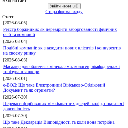
Вхід на сайт
Увійти через uID
Стара форма входу
Статті
[2026-08-05]
Реєстр боржників: як перевірити заборгованості фізичних
осіб та компаній
[2026-08-04]
Подібні компанії: як знаходити нових клієнтів і конкурентів
на своєму ринку
[2026-08-03]
Масажер для обличчя з мінералами: колаген, лімфодренаж і
тонізування шкіри
[2026-08-01]
е-ВОД: Що таке Електронний Військово-Обліковий
Документ та як отримати?
[2026-07-30]
Переваги фарбованих міжкімнатних дверей: колір, покриття і
довговічність
[2026-07-30]
Що таке Декларація Відповідності та коли вона потрібна