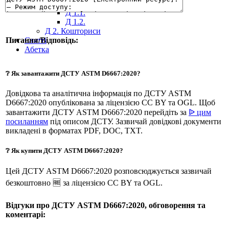
Д 1. Нормування
+
Д 1.1.
Д 1.2.
Д 2. Кошториси
Статті
Питання/Відповідь:
Абетка
❔ Як завантажити ДСТУ ASTM D6667:2020?
Довідкова та аналітична інформація по ДСТУ ASTM
D6667:2020 опублікована за ліцензією CC BY та OGL. Щоб
завантажити ДСТУ ASTM D6667:2020 перейдіть за
ᐉ цим
посиланням
під описом ДСТУ. Зазвичай довідкові документи
викладені в форматах PDF, DOC, TXT.
❔ Як купити ДСТУ ASTM D6667:2020?
Цей ДСТУ ASTM D6667:2020 розповсюджується зазвичай
безкоштовно 🆓 за ліцензією CC BY та OGL.
Відгуки про ДСТУ ASTM D6667:2020, обговорення та
коментарі: