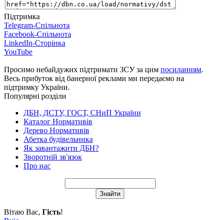
Підтримка
Telegram-Спільнота
Facebook-Спільнота
LinkedIn-Сторінка
YouTube
Просимо небайдужих підтримати ЗСУ за цим
посиланням
.
Весь прибуток від банерної реклами ми передаємо на
підтримку України.
Популярні розділи
ДБН, ДСТУ, ГОСТ, СНиП України
Каталог Нормативів
Дерево Нормативів
Абетка будівельника
Як завантажити ДБН?
Зворотній зв'язок
Про нас
Вітаю Вас
,
Гість
!