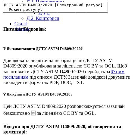
Д 1. Нормування
+
Д 1.1.
Д 1.2.
Д 2. Кошториси
Статті
Абетка
Питання/Відповідь:
❔ Як завантажити ДСТУ ASTM D4809:2020?
Довідкова та аналітична інформація по ДСТУ ASTM
D4809:2020 опублікована за ліцензією CC BY та OGL. Щоб
завантажити ДСТУ ASTM D4809:2020 перейдіть за
ᐉ цим
посиланням
під описом ДСТУ. Зазвичай довідкові документи
викладені в форматах PDF, DOC, TXT.
❔ Як купити ДСТУ ASTM D4809:2020?
Цей ДСТУ ASTM D4809:2020 розповсюджується зазвичай
безкоштовно 🆓 за ліцензією CC BY та OGL.
Відгуки про ДСТУ ASTM D4809:2020, обговорення та
коментарі: