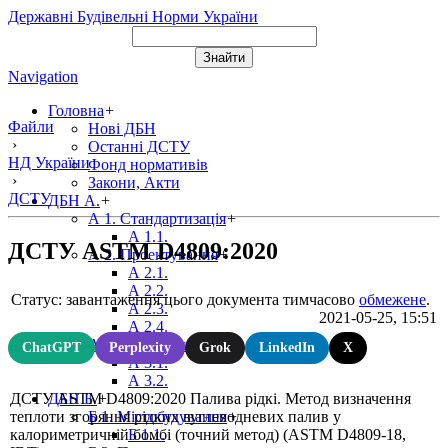
Державні Будівельні Норми України
Navigation
Головна
+
Файли
Нові ДБН
›
Останні ДСТУ
НД України
Фонд нормативів
›
Закони, Акти
ДСТУ
ДБН А.
+
А 1. Стандартизація
+
А 1.1.
ДСТУ ASTM D4809:2020
А 2. Проектування
+
А 2.1.
А 2.2.
Статус: завантаження цього документа тимчасово
обмежене
.
А 2.3.
2021-05-25, 15:51
А 2.4.
А 3. Виробництво
+
ChatGPT
Perplexity
Grok
LinkedIn
X
А 3.1.
А 3.2.
ДСТУ ASTM D4809:2020 Палива рідкі. Метод визначення
ДБН Б.
+
теплоти згоряння рідких вуглеводневих палив у
Б 1. Містобудування
+
калориметричній бомбі (точний метод) (ASTM D4809-18,
Б 1.1.