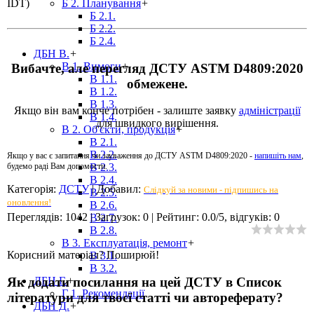
IDT)
Б 2. Планування
+
Б 2.1.
Б 2.2.
Б 2.4.
ДБН В.
+
В 1. Вимоги
+
Вибачте, але перегляд ДСТУ ASTM D4809:2020
В 1.1.
обмежене.
В 1.2.
В 1.3.
Якщо він вам конче потрібен - залиште заявку
адміністрації
В 1.4.
для швидкого вирішення.
В 2. Об'єкти, продукція
+
В 2.1.
В 2.2.
Якщо у вас є запитання чи зауваження до ДСТУ ASTM D4809:2020 -
напишіть нам
,
В 2.3.
будемо раді Вам допомогти.
В 2.4.
Категорія
:
ДСТУ
|
Добавил
:
Слідкуй за новими - підпишись на
В 2.5.
оновлення!
В 2.6.
Переглядів
:
1042
|
Загрузок
:
0
|
Рейтинг
:
0.0
/
5
, відгуків:
0
В 2.7.
В 2.8.
В 3. Експлуатація, ремонт
+
Корисний матеріал? Поширюй!
В 3.1.
В 3.2.
Як додати посилання на цей ДСТУ в Список
ДБН Г.
+
Г 1. Рекомендації
літератури для твоєї статті чи автореферату?
ДБН Д.
+