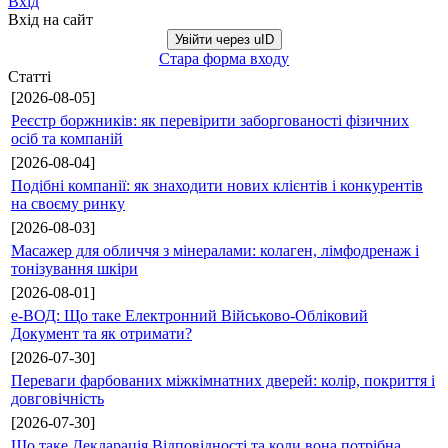
Вхід
Вхід на сайт
Увійти через uID
Стара форма входу
Статті
[2026-08-05]
Реєстр боржників: як перевірити заборгованості фізичних
осіб та компаній
[2026-08-04]
Подібні компанії: як знаходити нових клієнтів і конкурентів
на своєму ринку
[2026-08-03]
Масажер для обличчя з мінералами: колаген, лімфодренаж і
тонізування шкіри
[2026-08-01]
е-ВОД: Що таке Електронний Військово-Обліковий
Документ та як отримати?
[2026-07-30]
Переваги фарбованих міжкімнатних дверей: колір, покриття і
довговічність
[2026-07-30]
Що таке Декларація Відповідності та коли вона потрібна