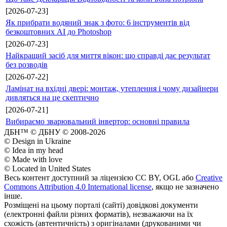
[2026-07-23]
Як прибрати водяний знак з фото: 6 інструментів від
безкоштовних AI до Photoshop
[2026-07-23]
Найкращий засіб для миття вікон: що справді дає результат
без розводів
[2026-07-22]
Ламінат на вхідні двері: монтаж, утеплення і чому дизайнери
дивляться на це скептично
[2026-07-21]
Вибираємо зварювальний інвертор: основні правила
ДБН™ © ДБНУ © 2008-2026
© Design in Ukraine
© Idea in my head
© Made with love
© Located in United States
Весь контент доступний за ліцензією CC BY, OGL або
Creative
Commons Attribution 4.0 International license
, якщо не зазначено
інше.
Розміщені на цьому порталі (сайті) довідкові документи
(електронні файли різних форматів), незважаючи на їх
схожість (автентичність) з оригіналами (друкованими чи