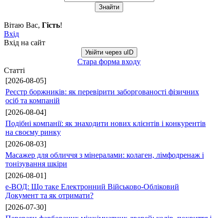
Вітаю Вас
,
Гість
!
Вхід
Вхід на сайт
Увійти через uID
Стара форма входу
Статті
[2026-08-05]
Реєстр боржників: як перевірити заборгованості фізичних
осіб та компаній
[2026-08-04]
Подібні компанії: як знаходити нових клієнтів і конкурентів
на своєму ринку
[2026-08-03]
Масажер для обличчя з мінералами: колаген, лімфодренаж і
тонізування шкіри
[2026-08-01]
е-ВОД: Що таке Електронний Військово-Обліковий
Документ та як отримати?
[2026-07-30]