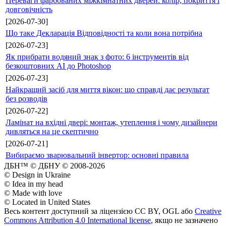
Переваги фарбованих міжкімнатних дверей: колір, покриття і
довговічність
[2026-07-30]
Що таке Декларація Відповідності та коли вона потрібна
[2026-07-23]
Як прибрати водяний знак з фото: 6 інструментів від
безкоштовних AI до Photoshop
[2026-07-23]
Найкращий засіб для миття вікон: що справді дає результат
без розводів
[2026-07-22]
Ламінат на вхідні двері: монтаж, утеплення і чому дизайнери
дивляться на це скептично
[2026-07-21]
Вибираємо зварювальний інвертор: основні правила
ДБН™ © ДБНУ © 2008-2026
© Design in Ukraine
© Idea in my head
© Made with love
© Located in United States
Весь контент доступний за ліцензією CC BY, OGL або
Creative
Commons Attribution 4.0 International license
, якщо не зазначено