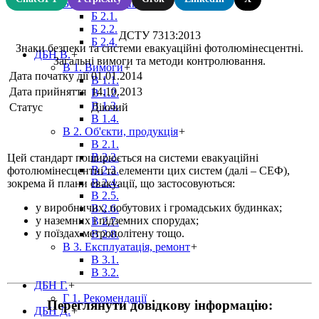
Б 2. Планування
+
Б 2.1.
Б 2.2.
ДСТУ 7313:2013
Б 2.4.
Знаки безпеки та системи евакуаційні фотолюмінесцентні.
ДБН В.
+
Загальні вимоги та методи контролювання.
В 1. Вимоги
+
Дата початку дії
01.01.2014
В 1.1.
Дата прийняття
14.10.2013
В 1.2.
В 1.3.
Статус
Діючий
В 1.4.
В 2. Об'єкти, продукція
+
В 2.1.
В 2.2.
Цей стандарт поширюється на системи евакуаційні
В 2.3.
фотолюмінесцентні та елементи цих систем (далі – СЕФ),
В 2.4.
зокрема й плани евакуації, що застосовуються:
В 2.5.
у виробничих, побутових і громадських будинках;
В 2.6.
у наземних і підземних спорудах;
В 2.7.
у поїздах метрополітену тощо.
В 2.8.
В 3. Експлуатація, ремонт
+
В 3.1.
В 3.2.
ДБН Г.
+
Г 1. Рекомендації
Переглянути довідкову інформацію:
ДБН Д.
+