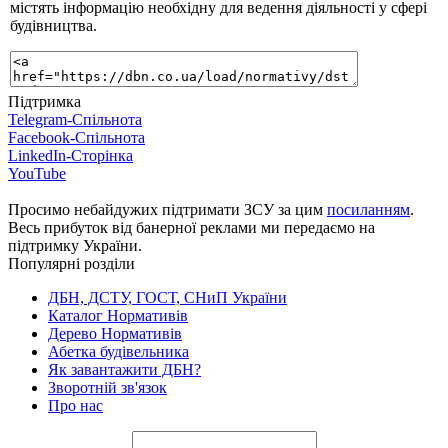
містять інформацію необхідну для ведення діяльності у сфері
будівництва.
Підтримка
Telegram-Спільнота
Facebook-Спільнота
LinkedIn-Сторінка
YouTube
Просимо небайдужих підтримати ЗСУ за цим
посиланням
.
Весь прибуток від банерної реклами ми передаємо на
підтримку України.
Популярні розділи
ДБН, ДСТУ, ГОСТ, СНиП України
Каталог Нормативів
Дерево Нормативів
Абетка будівельника
Як завантажити ДБН?
Зворотній зв'язок
Про нас