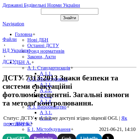
Державні Будівельні Норми України
Navigation
Головна
+
Файли
Нові ДБН
›
Останні ДСТУ
НД України
Фонд нормативів
›
Закони, Акти
ДСТУ
ДБН А.
+
А 1. Стандартизація
+
А 1.1.
ДСТУ 7313:2013 Знаки безпеки та
А 2. Проектування
+
А 2.1.
системи евакуаційні
А 2.2.
фотолюмінесцентні. Загальні вимоги
А 2.3.
А 2.4.
та методи контролювання.
А 3. Виробництво
+
А 3.1.
Статус: ДСТУ у вільному доступі згідно ліцензії OGL
|
Як
А 3.2.
переглянути?
ДБН Б.
+
2021-06-21, 14:10
Б 1. Містобудування
+
Б 1.1.
ChatGPT
Perplexity
Grok
LinkedIn
X