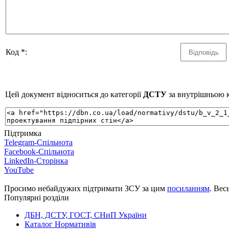
Код *:
Цей документ відноситься до категорії
ДСТУ
за внутрішньою к
Підтримка
Telegram-Спільнота
Facebook-Спільнота
LinkedIn-Сторінка
YouTube
Просимо небайдужих підтримати ЗСУ за цим
посиланням
. Вес
Популярні розділи
ДБН, ДСТУ, ГОСТ, СНиП України
Каталог Нормативів