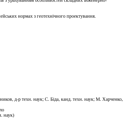
пів з урахуванням особливостей складних інженерно-
пейських нормах з геотехнічного проектування.
ов, д-р техн. наук; С. Біда, канд. техн. наук; М. Харченко,
ло
. наук)