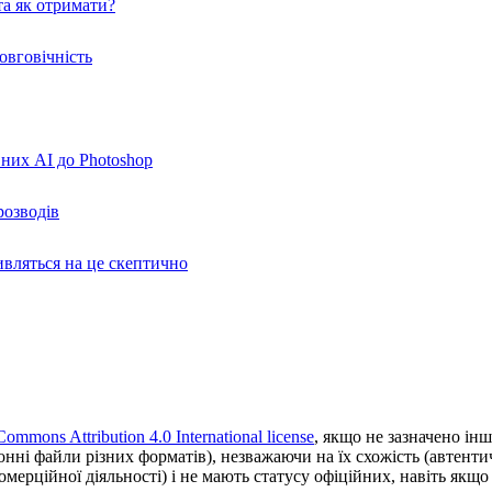
а як отримати?
овговічність
вних AI до Photoshop
розводів
ивляться на це скептично
Commons Attribution 4.0 International license
, якщо не зазначено інш
ронні файли різних форматів), незважаючи на їх схожість (автент
ерційної діяльності) і не мають статусу офіційних, навіть якщо ц