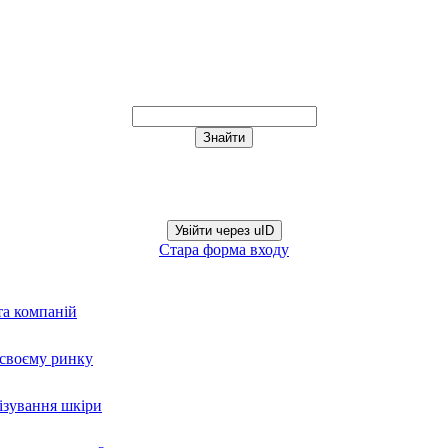
Увійти через uID
Стара форма входу
та компаній
а своєму ринку
нізування шкіри