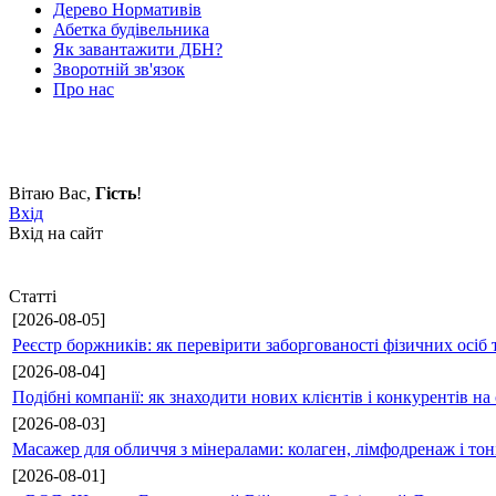
Дерево Нормативів
Абетка будівельника
Як завантажити ДБН?
Зворотній зв'язок
Про нас
Вітаю Вас
,
Гість
!
Вхід
Вхід на сайт
Статті
[2026-08-05]
Реєстр боржників: як перевірити заборгованості фізичних осіб 
[2026-08-04]
Подібні компанії: як знаходити нових клієнтів і конкурентів н
[2026-08-03]
Масажер для обличчя з мінералами: колаген, лімфодренаж і то
[2026-08-01]