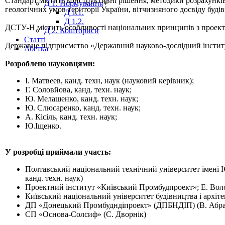
Стандарт містить конструктивні рішення, методики розрахунків
Д 1. Нормування
+
геологічних умов території України, вітчизняного досвіду буді
Д 1.1.
Д 1.2.
ДСТУ-Н містить особливості національних принципів з проекту
Д 2. Кошториси
Статті
Державне підприємство «Державний науково-дослідний інстит
Абетка
Розроблено науковцями:
І. Матвеев, канд. техн, наук (науковий керівник);
Г. Соловйова, канд. техн. наук;
Ю. Мелашенко, канд. техн. наук;
Ю. Слюсаренко, канд. техн. наук;
А. Кісіль, канд. техн. наук;
Ю.Іщенко.
У розробці приймали участь:
Полтавський національний технічний університет імені Юр
канд. техн. наук)
Проектний інститут «Київський Промбудпроект»; Е. Волов
Київський національний університет будівництва і архітек
ДП «Донецький Промбудндіпроект» (ДПБНДІП) (В. Абрамо
СП «Основа-Солсиф» (С. Дворнік)