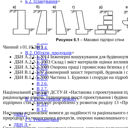
Б 2. Планування
+
Б 2.1.
Б 2.2.
Б 2.4.
ДБН В.
+
В 1. Вимоги
+
В 1.1.
В 1.2.
В 1.3.
Чинний з 01.10.2015
В 1.4.
В 2. Об'єкти, продукція
+
ДБН А.2.1-1-2014 Інженерні вишукування для будівницт
В 2.1.
ДБН А.2.2-1 -2003 Склад і зміст матеріалів оцінки вплив
В 2.2.
ДБН А.3.2-2-2009 Охорона праці і промислова безпека у 
В 2.3.
ДБН В.1.1-3-97 Інженерний захист територій, будинків і сп
В 2.4.
ДБН В.1.1-5-2000 Частина 1. Будинки і споруди на підро
В 2.5.
В 2.6.
В 2.7.
Національний стандарт ДСТУ-Н «Настанова з проектування підп
В 2.8.
раціональних рішень, підвищення якості проектування і будів
В 3. Експлуатація, ремонт
+
підпірних стін. Стандарт розроблено у розвиток розділу 13 «
В 3.1.
В 3.2.
Настанова встановлює вимоги до надійності та раціонального 
ДБН Г.
+
природних та техногенних процесів, охорони навколишнього 
Г 1. Рекомендації
ДБН Д.
+