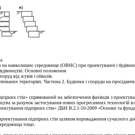
ва
ів на навколишнє середовище (ОВНС) при проектуванні і будівниц
будівництві. Основні положення
оруд від зсувів і обвалів.
блюваних територіях. Частина 2. Будинки і споруди на просідаюч
ірних стін» спрямований на забезпечення фахівців з проектува
ництва за рахунок застосування нових прогресивних технологій в
Проектування підпірних стін» ДБН В.2.1-10-2009 «Основи та фун
проектування підпірних стін шляхом впровадження сучасного дос
середовища тощо.