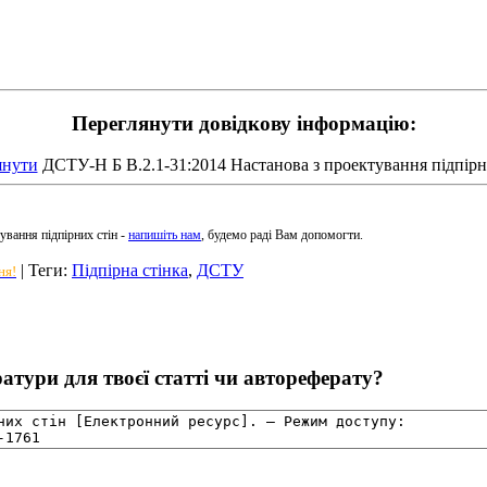
Переглянути довідкову інформацію:
янути
ДСТУ-Н Б В.2.1-31:2014 Настанова з проектування підпірн
ування підпірних стін -
напишіть нам
, будемо раді Вам допомогти.
|
Теги
:
Підпірна стінка
,
ДСТУ
ня!
тури для твоєї статті чи автореферату?