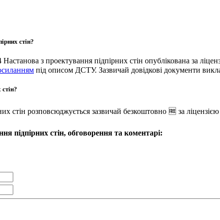
ірних стін?
4 Настанова з проектування підпірних стін опублікована за лі
осиланням
під описом ДСТУ. Зазвичай довідкові документи викл
 стін?
них стін розповсюджується зазвичай безкоштовно 🆓 за ліцензіє
ня підпірних стін, обговорення та коментарі: