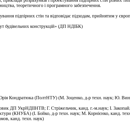
, приклади розрахунків і проектування підпірних стін різних ти
вництва, теоретичного і програмного забезпечення.
вання підпірних стін та відповідає підходам, прийнятим у євро
ут будівельних конструкцій» (ДП НДІБК)
ія Кондратюка (ПолтНТУ) (М. Зоценко, д-р техн. наук; Ю. Винник
ик ДП УкрНДІІНТВ; Г. Стріжельчик, канд. г.-м.наук; І. Закопай
тури (КНУБА) (І. Бойко, д-р техн. наук; М. Корнієнко, канд. техн
в, канд. техн. наук)