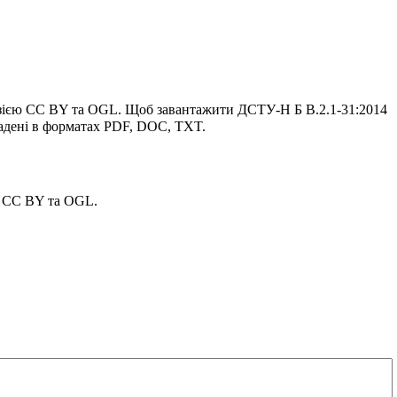
цензією CC BY та OGL. Щоб завантажити ДСТУ-Н Б В.2.1-31:2014
адені в форматах PDF, DOC, TXT.
ю CC BY та OGL.