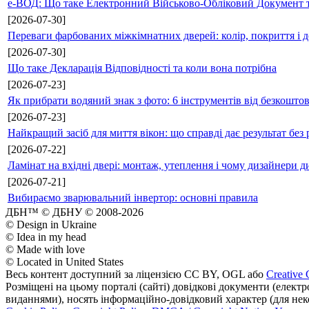
е-ВОД: Що таке Електронний Військово-Обліковий Документ т
[2026-07-30]
Переваги фарбованих міжкімнатних дверей: колір, покриття і д
[2026-07-30]
Що таке Декларація Відповідності та коли вона потрібна
[2026-07-23]
Як прибрати водяний знак з фото: 6 інструментів від безкошто
[2026-07-23]
Найкращий засіб для миття вікон: що справді дає результат без 
[2026-07-22]
Ламінат на вхідні двері: монтаж, утеплення і чому дизайнери д
[2026-07-21]
Вибираємо зварювальний інвертор: основні правила
ДБН™ © ДБНУ © 2008-2026
© Design in Ukraine
© Idea in my head
© Made with love
© Located in United States
Весь контент доступний за ліцензією CC BY, OGL або
Creative 
Розміщені на цьому порталі (сайті) довідкові документи (елект
виданнями), носять інформаційно-довідковий характер (для неком