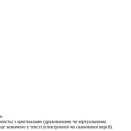
е.
ичність) з оригіналами (друкованими чи віртуальними
е зазначено у тексті (електронної чи сканованої версії).