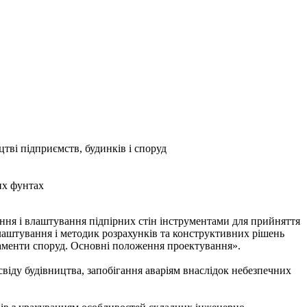
тві підприємств, будинків і споруд
их фунтах
ння і влаштування підпірних стін інструментами для прийняття
лаштування і методик розрахунків та конструктивних рішень
даменти споруд. Основні положення проектування».
віду будівництва, запобігання аваріям внаслідок небезпечних