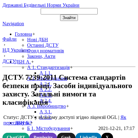
Державні Будівельні Норми України
Navigation
Головна
+
Файли
Нові ДБН
›
Останні ДСТУ
НД України
Фонд нормативів
›
Закони, Акти
ДСТУ
ДБН А.
+
А 1. Стандартизація
+
А 1.1.
ДСТУ 7239:2011 Система стандартів
А 2. Проектування
+
А 2.1.
безпеки праці. Засоби індивідуального
А 2.2.
захисту. Загальні вимоги та
А 2.3.
А 2.4.
класифікація
А 3. Виробництво
+
А 3.1.
Статус: ДСТУ у вільному доступі згідно ліцензії OGL
|
Як
А 3.2.
переглянути?
ДБН Б.
+
2021-12-21, 17:17
Б 1. Містобудування
+
Б 1.1.
ChatGPT
Perplexity
Grok
LinkedIn
X