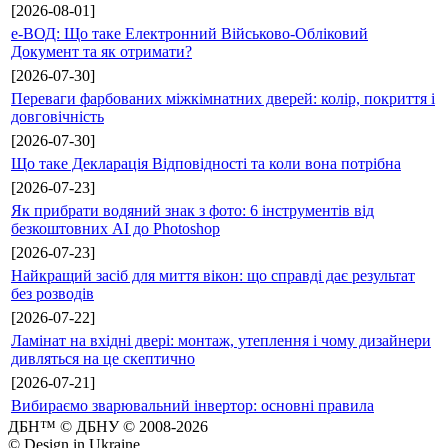
[2026-08-01]
е-ВОД: Що таке Електронний Військово-Обліковий
Документ та як отримати?
[2026-07-30]
Переваги фарбованих міжкімнатних дверей: колір, покриття і
довговічність
[2026-07-30]
Що таке Декларація Відповідності та коли вона потрібна
[2026-07-23]
Як прибрати водяний знак з фото: 6 інструментів від
безкоштовних AI до Photoshop
[2026-07-23]
Найкращий засіб для миття вікон: що справді дає результат
без розводів
[2026-07-22]
Ламінат на вхідні двері: монтаж, утеплення і чому дизайнери
дивляться на це скептично
[2026-07-21]
Вибираємо зварювальний інвертор: основні правила
ДБН™ © ДБНУ © 2008-2026
© Design in Ukraine