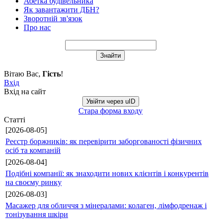
Абетка будівельника
Як завантажити ДБН?
Зворотній зв'язок
Про нас
Вітаю Вас
,
Гість
!
Вхід
Вхід на сайт
Увійти через uID
Стара форма входу
Статті
[2026-08-05]
Реєстр боржників: як перевірити заборгованості фізичних
осіб та компаній
[2026-08-04]
Подібні компанії: як знаходити нових клієнтів і конкурентів
на своєму ринку
[2026-08-03]
Масажер для обличчя з мінералами: колаген, лімфодренаж і
тонізування шкіри