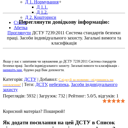
Д 1. Нормування
+
Д 1.1.
Д 1.2.
Д 2. Кошториси
Переглянути довідкову інформацію:
Статті
Абетка
Проглянути
ДСТУ 7239:2011 Система стандартів безпеки
праці. Засоби індивідуального захисту. Загальні вимоги та
класифікація
Якщо у вас є запитання чи зауваження до ДСТУ 7239:2011 Система стандартів
безпеки праці. Засоби індивідуального захисту. Загальні вимоги та класифікація -
напишіть нам
, будемо раді Вам допомогти.
Категорія
:
ДСТУ
|
Добавил
:
Слідкуй за новими - підпишись на
|
Теги
:
ДСТУ
,
небезпека
,
Засоби індивідуального
оновлення!
захисту
Переглядів
:
5932
|
Загрузок
:
732
|
Рейтинг
:
5.0
/
5
, відгуків:
1
Корисний матеріал? Поширюй!
Як додати посилання на цей ДСТУ в Список