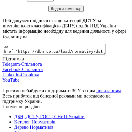
Цей документ відноситься до категорії
ДСТУ
за
внутрішньою класифікацією ДБНУ, подібні НД України
містять інформацію необхідну для ведення діяльності у сфері
будівництва.
Підтримка
Telegram-Спільнота
Facebook-Спільнота
LinkedIn-Сторінка
YouTube
Просимо небайдужих підтримати ЗСУ за цим
посиланням
.
Весь прибуток від банерної реклами ми передаємо на
підтримку України.
Популярні розділи
ДБН, ДСТУ, ГОСТ, СНиП України
Каталог Нормативів
Дерево Нормативів