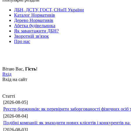
ДБН, ДСТУ, ГОСТ, СНиП України
Каталог Нормативів
Дерево Нормативів
Абетка будівельника
Як завантажити ДБН?
Зворотній зв'язок
Про нас
Вітаю Вас
,
Гість
!
Вхід
Вхід на сайт
Статті
[2026-08-05]
Реєстр боржників: як перевірити заборгованості фізичних осіб 
[2026-08-04]
Подібні компанії: як знаходити нових клієнтів і конкурентів н
[2026-08-03]