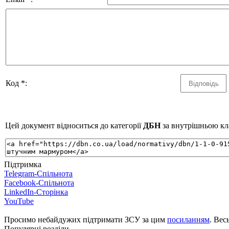
Код *:
Цей документ відноситься до категорії
ДБН
за внутрішньою кла
Підтримка
Telegram-Спільнота
Facebook-Спільнота
LinkedIn-Сторінка
YouTube
Просимо небайдужих підтримати ЗСУ за цим
посиланням
. Вес
Популярні розділи