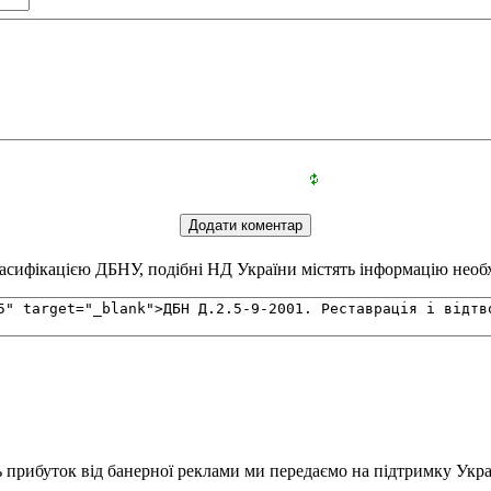
сифікацією ДБНУ, подібні НД України містять інформацію необхі
ь прибуток від банерної реклами ми передаємо на підтримку Укра