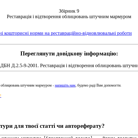
Збірник 9
Реставрація і відтворення облицювань штучним мармуром
тні кошторисні норми на реставраційно-відновлювальні роботи
Переглянути довідкову інформацію:
ДБН Д.2.5-9-2001. Реставрація і відтворення облицювань штуч
ння облицювань штучним мармуром -
напишіть нам
, будемо раді Вам допомогти.
!
ури для твоєї статті чи автореферату?