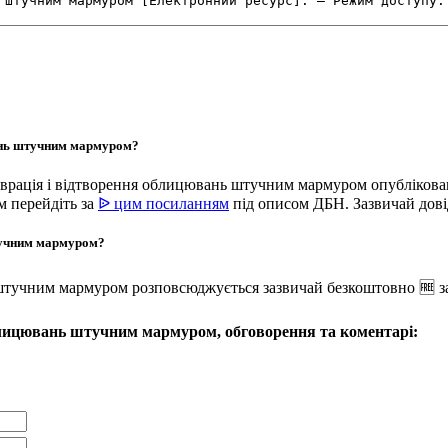
вань штучним мармуром?
таврація і відтворення облицювань штучним мармуром опубліков
м перейдіть за
ᐉ цим посиланням
під описом ДБН. Зазвичай дові
штучним мармуром?
 штучним мармуром розповсюджується зазвичай безкоштовно 🆓 з
облицювань штучним мармуром, обговорення та коментарі: