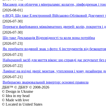
Масажер для обличчя з мінералами: колаген, лімфодренаж і то
[2026-08-01]
е-ВОД: Що таке Електронний Військово-Обліковий Документ т
[2026-07-30]
Переваги фарбованих міжкімнатних дверей: колір, покриття і д
[2026-07-30]
Що таке Декларація Відповідності та коли вона потрібна
[2026-07-23]
Як прибрати водяний знак з фото: 6 інструментів від безкошто
[2026-07-23]
Найкращий засіб для миття вікон: що справді дає результат без 
[2026-07-22]
Ламінат на вхідні двері: монтаж, утеплення і чому дизайнери д
[2026-07-21]
Вибираємо зварювальний інвертор: основні правила
ДБН™ © ДБНУ © 2008-2026
© Design in Ukraine
© Idea in my head
© Made with love
© Located in United States