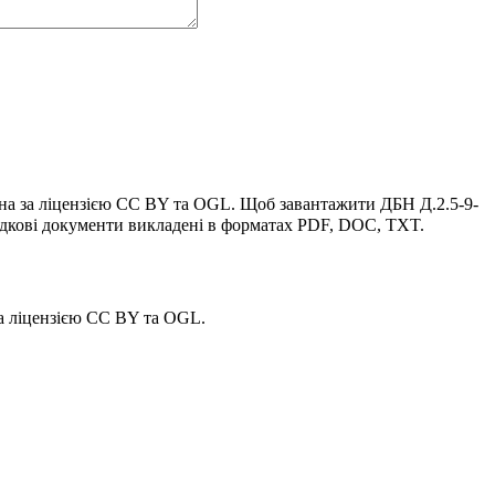
ана за ліцензією CC BY та OGL. Щоб завантажити ДБН Д.2.5-9-
дкові документи викладені в форматах PDF, DOC, TXT.
а ліцензією CC BY та OGL.