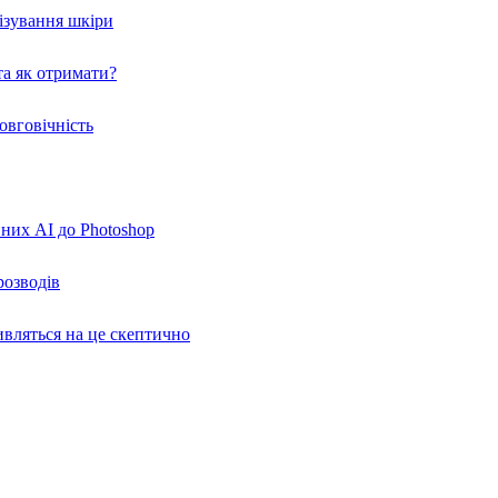
нізування шкіри
а як отримати?
овговічність
вних AI до Photoshop
розводів
ивляться на це скептично