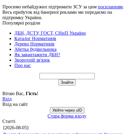
Просимо небайдужих підтримати ЗСУ за цим
посиланням
.
Весь прибуток від банерної реклами ми передаємо на
підтримку України.
Популярні розділи
ДБН, ДСТУ, ГОСТ, СНиП України
Каталог Нормативів
Дерево Нормативів
Абетка будівельника
Як завантажити ДБН?
Зворотній зв'язок
Про нас
Вітаю Вас
,
Гість
!
Вхід
Вхід на сайт
Увійти через uID
Стара форма входу
Статті
[2026-08-05]