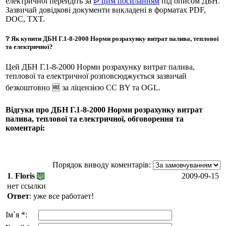
електричної перейдіть за
ᐉ цим посиланням
під описом ДБН.
Зазвичай довідкові документи викладені в форматах PDF,
DOC, TXT.
❔ Як купити ДБН Г.1-8-2000 Норми розрахунку витрат палива, теплової
та електричної?
Цей ДБН Г.1-8-2000 Норми розрахунку витрат палива,
теплової та електричної розповсюджується зазвичай
безкоштовно 🆓 за ліцензією CC BY та OGL.
Відгуки про ДБН Г.1-8-2000 Норми розрахунку витрат
палива, теплової та електричної, обговорення та
коментарі:
Порядок виводу коментарів:
1
.
Floris
2009-09-15
нет ссылки
Ответ
: уже все работает!
Ім`я *: