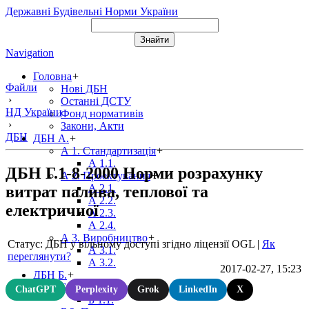
Державні Будівельні Норми України
Navigation
Головна
+
Файли
Нові ДБН
›
Останні ДСТУ
НД України
Фонд нормативів
›
Закони, Акти
ДБН
ДБН А.
+
А 1. Стандартизація
+
А 1.1.
ДБН Г.1-8-2000 Норми розрахунку
А 2. Проектування
+
А 2.1.
витрат палива, теплової та
А 2.2.
електричної
А 2.3.
А 2.4.
А 3. Виробництво
+
Статус: ДБН у вільному доступі згідно ліцензії OGL
|
Як
А 3.1.
переглянути?
А 3.2.
2017-02-27, 15:23
ДБН Б.
+
Б 1. Містобудування
+
ChatGPT
Perplexity
Grok
LinkedIn
X
Б 1.1.