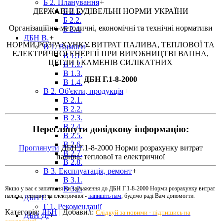
Б 2. Планування
+
ДЕРЖАВНI БУДIВЕЛЬНI НОРМИ УКРАЇНИ
Б 2.1.
Б 2.2.
Організаційно-методичні, економічні та технічні нормативи
Б 2.4.
ДБН В.
+
НОРМИ РОЗРАХУНКУ ВИТРАТ ПАЛИВА, ТЕПЛОВОЇ ТА
В 1. Вимоги
+
ЕЛЕКТРИЧНОЇ ЕНЕРГІЇ ПРИ ВИРОБНИЦТВІ ВАПНА,
В 1.1.
ЦЕГЛИ І КАМЕНІВ СИЛІКАТНИХ
В 1.2.
В 1.3.
ДБН Г.1-8-2000
В 1.4.
В 2. Об'єкти, продукція
+
В 2.1.
В 2.2.
В 2.3.
В 2.4.
Переглянути довідкову інформацію:
В 2.5.
В 2.6.
Проглянути
ДБН Г.1-8-2000 Норми розрахунку витрат
В 2.7.
палива, теплової та електричної
В 2.8.
В 3. Експлуатація, ремонт
+
В 3.1.
В 3.2.
Якщо у вас є запитання чи зауваження до ДБН Г.1-8-2000 Норми розрахунку витрат
палива, теплової та електричної -
напишіть нам
, будемо раді Вам допомогти.
ДБН Г.
+
Г 1. Рекомендації
Категорія
:
ДБН
|
Добавил
:
Слідкуй за новими - підпишись на
ДБН Д.
+