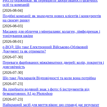
Реєстр боржників: як перевірити заборгованості фізичних
осіб та компаній
[2026-08-04]
Подібні компанії: як знаходити нових клієнтів і конкурентів
на своєму ринку
[2026-08-03]
Масажер для обличчя з мінералами: колаген, лімфодренаж і
тонізування шкіри
[2026-08-01]
е-ВОД: Що таке Електронний Військово-Обліковий
Документ та як отримати?
[2026-07-30]
Переваги фарбованих міжкімнатних дверей: колір, покриття і
довговічність
[2026-07-30]
Що таке Декларація Відповідності та коли вона потрібна
[2026-07-23]
Як прибрати водяний знак з фото: 6 інструментів від
безкоштовних AI до Photoshop
[2026-07-23]
Найкращий засіб для миття вікон: що справді дає результат