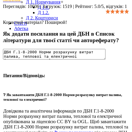
оновлення!
Д 1. Нормування
+
Переглядів
:
10606
|
Загрузок
:
1519
|
Рейтинг
:
5.0
/
5
, відгуків:
1
Д 1.1.
Д 1.2.
Д 2. Кошториси
Корисний матеріал? Поширюй!
Статті
Абетка
Як додати посилання на цей ДБН в Список
літератури для твоєї статті чи автореферату?
Питання/Відповідь:
❔ Як завантажити ДБН Г.1-8-2000 Норми розрахунку витрат палива,
теплової та електричної?
Довідкова та аналітична інформація по ДБН Г.1-8-2000
Норми розрахунку витрат палива, теплової та електричної
опублікована за ліцензією CC BY та OGL. Щоб завантажити
ДБН Г.1-8-2000 Норми розрахунку витрат палива, теплової та