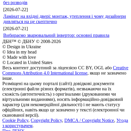
без розводів
[2026-07-22]
Ламінат на вхідні двері: монтаж, утеплення і чому дизайнери
дивляться на це скептично
[2026-07-21]
Вибираємо зварювальний інвертор: основні правила
ДБН™ © ДБНУ © 2008-2026
© Design in Ukraine
© Idea in my head
© Made with love
© Located in United States
Весь контент доступний за ліцензією CC BY, OGL або
Creative
Commons Attribution 4.0 International license
, якщо не зазначено
інше.
Розміщені на цьому порталі (сайті) довідкові документи
(електронні файли різних форматів), незважаючи на їх
схожість (автентичність) з оригіналами (друкованими чи
віртуальними виданнями), носять інформаційно-довідковий
характер (для некомерційної діяльності) і не мають статусу
офіційних, навіть якщо це зазначено у тексті (електронної чи
сканованої версії).
Cookie Policy
,
Copyright Policy
,
DMCA / Copyright Notice
,
Угода
з користувачем
.
Про ДБНУ