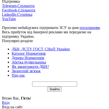
Підтримка
Telegram-Спільнота
Facebook-Спільнота
LinkedIn-Сторінка
YouTube
Просимо небайдужих підтримати ЗСУ за цим
посиланням
.
Весь прибуток від банерної реклами ми передаємо на
підтримку України.
Популярні розділи
ДБН, ДСТУ, ГОСТ, СНиП України
Каталог Нормативів
Дерево Нормативів
Абетка будівельника
Як завантажити ДБН?
Зворотній зв'язок
Про нас
Вітаю Вас
,
Гість
!
Вхід
Вхід на сайт