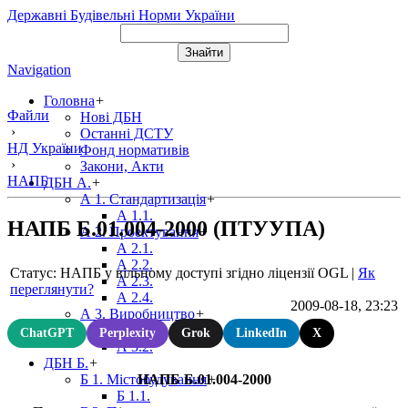
Державні Будівельні Норми України
Navigation
Головна
+
Файли
Нові ДБН
›
Останні ДСТУ
НД України
Фонд нормативів
›
Закони, Акти
НАПБ
ДБН А.
+
А 1. Стандартизація
+
А 1.1.
НАПБ Б.01.004-2000 (ПТУУПА)
А 2. Проектування
+
А 2.1.
А 2.2.
Статус: НАПБ у вільному доступі згідно ліцензії OGL
|
Як
А 2.3.
переглянути?
А 2.4.
2009-08-18, 23:23
А 3. Виробництво
+
А 3.1.
ChatGPT
Perplexity
Grok
LinkedIn
X
А 3.2.
ДБН Б.
+
НАПБ Б.01.004-2000
Б 1. Містобудування
+
Б 1.1.