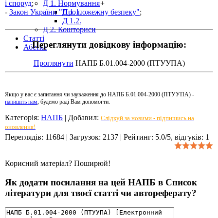
і споруд
;
Д 1. Нормування
+
-
Закон України "Про пожежну безпеку"
;
Д 1.1.
Д 1.2.
Д 2. Кошториси
Статті
Переглянути довідкову інформацію:
Абетка
Проглянути
НАПБ Б.01.004-2000 (ПТУУПА)
Якщо у вас є запитання чи зауваження до НАПБ Б.01.004-2000 (ПТУУПА) -
напишіть нам
, будемо раді Вам допомогти.
Категорія
:
НАПБ
|
Добавил
:
Слідкуй за новими - підпишись на
оновлення!
Переглядів
:
11684
|
Загрузок
:
2137
|
Рейтинг
:
5.0
/
5
, відгуків:
1
Корисний матеріал? Поширюй!
Як додати посилання на цей НАПБ в Список
літератури для твоєї статті чи автореферату?