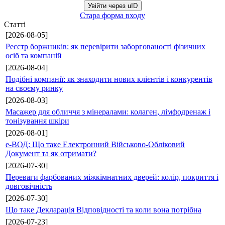
Увійти через uID
Стара форма входу
Статті
[2026-08-05]
Реєстр боржників: як перевірити заборгованості фізичних
осіб та компаній
[2026-08-04]
Подібні компанії: як знаходити нових клієнтів і конкурентів
на своєму ринку
[2026-08-03]
Масажер для обличчя з мінералами: колаген, лімфодренаж і
тонізування шкіри
[2026-08-01]
е-ВОД: Що таке Електронний Військово-Обліковий
Документ та як отримати?
[2026-07-30]
Переваги фарбованих міжкімнатних дверей: колір, покриття і
довговічність
[2026-07-30]
Що таке Декларація Відповідності та коли вона потрібна
[2026-07-23]