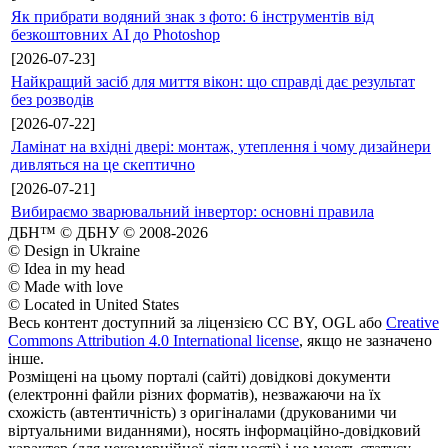
Як прибрати водяний знак з фото: 6 інструментів від
безкоштовних AI до Photoshop
[2026-07-23]
Найкращий засіб для миття вікон: що справді дає результат
без розводів
[2026-07-22]
Ламінат на вхідні двері: монтаж, утеплення і чому дизайнери
дивляться на це скептично
[2026-07-21]
Вибираємо зварювальний інвертор: основні правила
ДБН™ © ДБНУ © 2008-2026
© Design in Ukraine
© Idea in my head
© Made with love
© Located in United States
Весь контент доступний за ліцензією CC BY, OGL або
Creative
Commons Attribution 4.0 International license
, якщо не зазначено
інше.
Розміщені на цьому порталі (сайті) довідкові документи
(електронні файли різних форматів), незважаючи на їх
схожість (автентичність) з оригіналами (друкованими чи
віртуальними виданнями), носять інформаційно-довідковий