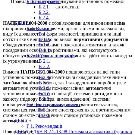
Правила технічного утримування установок пожежної
Б 2. Планування
+
автоматики
Б 2.1.
Б 2.2.
Б 2.4.
НАПБ Б.01.004-2000
є обов'язковими для виконання всіма
ДБН В.
+
підприємствами, установами, організаціями незалежно від
В 1. Вимоги
+
виду їх діяльності та форм власності, приміщення та інші
В 1.1.
об'єкти яких відповідно до вимог
нормативних документів
В 1.2.
обладнуються установками пожежної автоматики, а також
В 1.3.
посадовими особами та робітниками, які експлуатують і
В 1.4.
обслуговують вищевказані установки та здійснюють нагляд за
В 2. Об'єкти, продукція
+
їх утримуванням.
В 2.1.
В 2.2.
Вимоги
НАПБ Б.01.004-2000
поширюються на всі типи
В 2.3.
установок пожежної автоматики зі складовими технічними
В 2.4.
засобами як вітчизняного, так і закордонного виробництва:
В 2.5.
автоматичні установки пожежогасіння, автоматичні
В 2.6.
установки пожежної сигналізації, системи протидимного
В 2.7.
захисту (підпору повітря, димовидалення), системи
В 2.8.
оповіщення людей про пожежу і керування евакуацією,
В 3. Експлуатація, ремонт
+
системи централізованого спостереження за протипожежним
В 3.1.
станом об'єктів та технічним станом установок пожежної
В 3.2.
автоматики.
ДБН Г.
+
Г 1. Рекомендації
Посилання на
ДБН В.2.5-13-98 Пожежна автоматика будинків
ДБН Д.
+