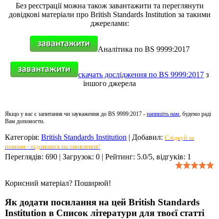
Без реєстрації можна також завантажити та переглянути
довідкові матеріали про British Standards Institution за такими
джерелами:
Аналітика по BS 9999:2017
скачать дослідження по BS 9999:2017
з
іншого джерела
Якщо у вас є запитання чи зауваження до BS 9999:2017 -
напишіть нам
, будемо раді
Вам допомогти.
Категорія
:
British Standards Institution
|
Добавил
:
Слідкуй за
новими - підпишись на оновлення!
Переглядів
:
690
|
Загрузок
:
0
|
Рейтинг
:
5.0
/
5
, відгуків:
1
Корисний матеріал? Поширюй!
Як додати посилання на цей British Standards
Institution в Список літератури для твоєї статті