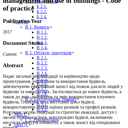
management and use of buildings - Code
Б 2. Планування
+
Б 2.1.
of practice
Б 2.2.
Б 2.4.
Publication Year
ДБН В.
+
В 1. Вимоги
+
2017
В 1.1.
В 1.2.
В 1.3.
Document Status
В 1.4.
В 2. Об'єкти, продукція
+
Current
В 2.1.
В 2.2.
Abstract
В 2.3.
В 2.4.
Надає загальні рекомендації та керівництво щодо
В 2.5.
проектування, управління та використання будівель,
В 2.6.
забезпечуючи ефективний захист від пожеж для всіх людей у ​​
В 2.7.
будівлях та навколо них. Застосовується до нових будівель, а
В 2.8.
також до змін, розширень та змін використання існуючих
В 3. Експлуатація, ремонт
+
будівель. Охоплює весь життєвий цикл будівлі,
В 3.1.
використовуючи підхід оцінки ризиків та профілі ризиків.
В 3.2.
Розглядає засоби евакуації та стратегію евакуації, доступ і
ДБН Г.
+
засоби пожежогасіння, конструкцію будівлі, включаючи
Г 1. Рекомендації
несучі та ненесучі елементи, а також захист від спеціальних
ДБН Д.
+
ризиків.