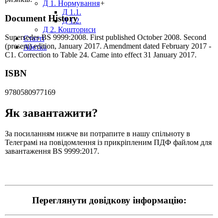
Д 1. Нормування
+
Д 1.1.
Document History
Д 1.2.
Д 2. Кошториси
Supersedes BS 9999:2008. First published October 2008. Second
Статті
(present) edition, January 2017. Amendment dated February 2017 -
Абетка
C1. Correction to Table 24. Came into effect 31 January 2017.
ISBN
9780580977169
Як завантажити?
За посиланням нижче ви потрапите в нашу спільноту в
Телеграмі на повідомлення із прикріпленим ПДФ файлом для
завантаження BS 9999:2017.
Переглянути довідкову інформацію: