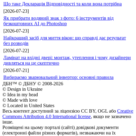
Що таке Декларація Відповідності та коли вона потрібна
[2026-07-23]
Як прибрати водяний знак з фото: 6 інструментів від
безкоштовних AI до Photoshop
[2026-07-23]
Найкращий засіб для миття вікон: що справді дає результат
без розводів
[2026-07-22]
Ламінат на вхідні двері: монтаж, утеплення і чому дизайнери
дивляться на це скептично
[2026-07-21]
Вибираємо зварювальний інвертор: основні правила
ДБН™ © ДБНУ © 2008-2026
© Design in Ukraine
© Idea in my head
© Made with love
© Located in United States
Весь контент доступний за ліцензією CC BY, OGL або
Creative
Commons Attribution 4.0 International license
, якщо не зазначено
інше.
Розміщені на цьому порталі (сайті) довідкові документи
(електронні файли різних форматів), незважаючи на їх