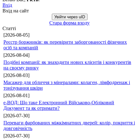
Вхід
Вхід на сайт
Увійти через uID
Стара форма входу
Статті
[2026-08-05]
Реєстр боржників: як перевірити заборгованості фізичних
осіб та компаній
[2026-08-04]
Подібні компанії: як знаходити нових клієнтів і конкурентів
на своєму ринку
[2026-08-03]
Масажер для обличчя з мінералами: колаген, лімфодренаж і
тонізування шкіри
[2026-08-01]
е-ВОД: Що таке Електронний Військово-Обліковий
Документ та як отримати?
[2026-07-30]
Переваги фарбованих міжкімнатних дверей: колір, покриття і
довговічність
[2026-07-30]