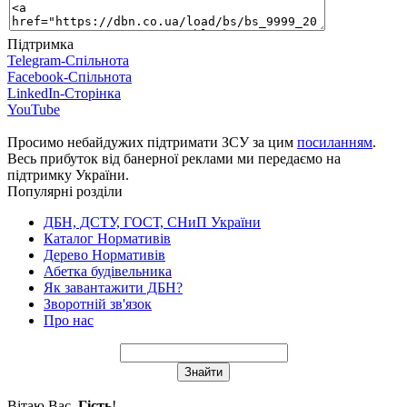
Підтримка
Telegram-Спільнота
Facebook-Спільнота
LinkedIn-Сторінка
YouTube
Просимо небайдужих підтримати ЗСУ за цим
посиланням
.
Весь прибуток від банерної реклами ми передаємо на
підтримку України.
Популярні розділи
ДБН, ДСТУ, ГОСТ, СНиП України
Каталог Нормативів
Дерево Нормативів
Абетка будівельника
Як завантажити ДБН?
Зворотній зв'язок
Про нас
Вітаю Вас
,
Гість
!