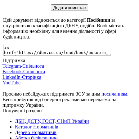
Цей документ відноситься до категорії
Посібники
за
внутрішньою класифікацією ДБНУ, подібні Book містять
інформацію необхідну для ведення діяльності у сфері
будівництва.
Підтримка
Telegram-Спільнота
Facebook-Спільнота
LinkedIn-Сторінка
YouTube
Просимо небайдужих підтримати ЗСУ за цим
посиланням
.
Весь прибуток від банерної реклами ми передаємо на
підтримку України.
Популярні розділи
ДБН, ДСТУ, ГОСТ, СНиП України
Каталог Нормативів
Дерево Нормативів
Абетка будівельника