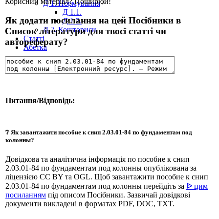
Корисний матеріал? Поширюй!
Д 1. Нормування
+
Д 1.1.
Як додати посилання на цей Посібники в
Д 1.2.
Д 2. Кошториси
Список літератури для твоєї статті чи
Статті
автореферату?
Абетка
Питання/Відповідь:
❔ Як завантажити пособие к снип 2.03.01-84 по фундаментам под
колонны?
Довідкова та аналітична інформація по пособие к снип
2.03.01-84 по фундаментам под колонны опублікована за
ліцензією CC BY та OGL. Щоб завантажити пособие к снип
2.03.01-84 по фундаментам под колонны перейдіть за
ᐉ цим
посиланням
під описом Посібники. Зазвичай довідкові
документи викладені в форматах PDF, DOC, TXT.