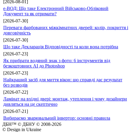
[2026-08-01]
е-ВОД: Що таке Електронний Військово-Обліковий
Документ та як отримати?
[2026-07-30]
Переваги фарбованих міжкімнатних дверей: колір, покриття і
довговічність
[2026-07-30]
Що таке Декларація Відповідності та коли вона потрібна
[2026-07-23]
Як прибрати водяний знак з фото: 6 інструментів від
безкоштовних AI до Photoshop
[2026-07-23]
Найкращий засіб для миття вікон: що справді дає результат
без розводів
[2026-07-22]
Ламінат на вхідні двері: монтаж, утеплення і чому дизайнери
дивляться на це скептично
[2026-07-21]
Вибираємо зварювальний інвертор: основні правила
ДБН™ © ДБНУ © 2008-2026
© Design in Ukraine