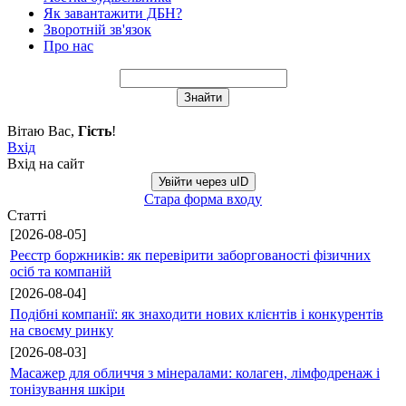
Як завантажити ДБН?
Зворотній зв'язок
Про нас
Вітаю Вас
,
Гість
!
Вхід
Вхід на сайт
Увійти через uID
Стара форма входу
Статті
[2026-08-05]
Реєстр боржників: як перевірити заборгованості фізичних
осіб та компаній
[2026-08-04]
Подібні компанії: як знаходити нових клієнтів і конкурентів
на своєму ринку
[2026-08-03]
Масажер для обличчя з мінералами: колаген, лімфодренаж і
тонізування шкіри