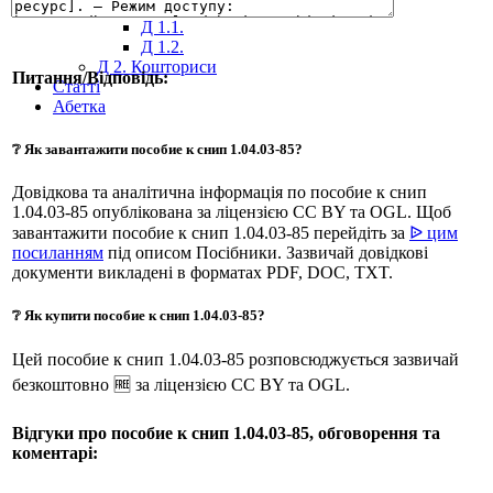
Д 1. Нормування
+
Д 1.1.
Д 1.2.
Д 2. Кошториси
Питання/Відповідь:
Статті
Абетка
❔ Як завантажити пособие к снип 1.04.03-85?
Довідкова та аналітична інформація по пособие к снип
1.04.03-85 опублікована за ліцензією CC BY та OGL. Щоб
завантажити пособие к снип 1.04.03-85 перейдіть за
ᐉ цим
посиланням
під описом Посібники. Зазвичай довідкові
документи викладені в форматах PDF, DOC, TXT.
❔ Як купити пособие к снип 1.04.03-85?
Цей пособие к снип 1.04.03-85 розповсюджується зазвичай
безкоштовно 🆓 за ліцензією CC BY та OGL.
Відгуки про пособие к снип 1.04.03-85, обговорення та
коментарі: