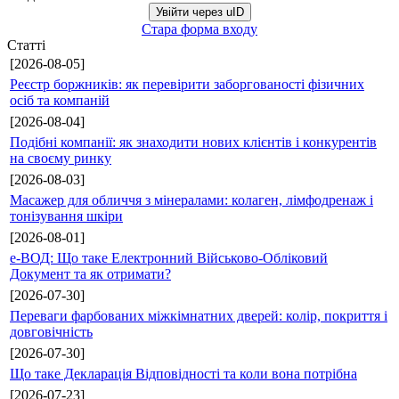
Увійти через uID
Стара форма входу
Статті
[2026-08-05]
Реєстр боржників: як перевірити заборгованості фізичних
осіб та компаній
[2026-08-04]
Подібні компанії: як знаходити нових клієнтів і конкурентів
на своєму ринку
[2026-08-03]
Масажер для обличчя з мінералами: колаген, лімфодренаж і
тонізування шкіри
[2026-08-01]
е-ВОД: Що таке Електронний Військово-Обліковий
Документ та як отримати?
[2026-07-30]
Переваги фарбованих міжкімнатних дверей: колір, покриття і
довговічність
[2026-07-30]
Що таке Декларація Відповідності та коли вона потрібна
[2026-07-23]