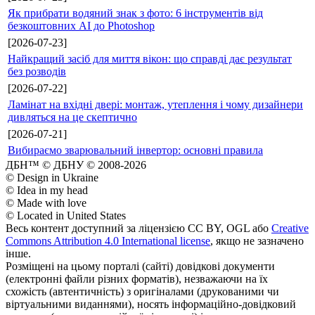
Як прибрати водяний знак з фото: 6 інструментів від
безкоштовних AI до Photoshop
[2026-07-23]
Найкращий засіб для миття вікон: що справді дає результат
без розводів
[2026-07-22]
Ламінат на вхідні двері: монтаж, утеплення і чому дизайнери
дивляться на це скептично
[2026-07-21]
Вибираємо зварювальний інвертор: основні правила
ДБН™ © ДБНУ © 2008-2026
© Design in Ukraine
© Idea in my head
© Made with love
© Located in United States
Весь контент доступний за ліцензією CC BY, OGL або
Creative
Commons Attribution 4.0 International license
, якщо не зазначено
інше.
Розміщені на цьому порталі (сайті) довідкові документи
(електронні файли різних форматів), незважаючи на їх
схожість (автентичність) з оригіналами (друкованими чи
віртуальними виданнями), носять інформаційно-довідковий