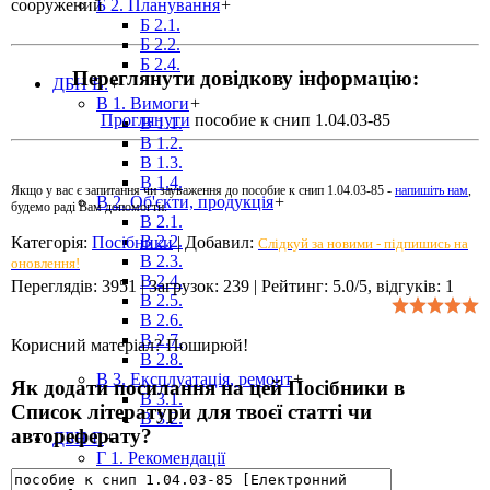
сооружений
Б 2. Планування
+
Б 2.1.
Б 2.2.
Б 2.4.
Переглянути довідкову інформацію:
ДБН В.
+
В 1. Вимоги
+
Проглянути
пособие к снип 1.04.03-85
В 1.1.
В 1.2.
В 1.3.
В 1.4.
Якщо у вас є запитання чи зауваження до пособие к снип 1.04.03-85 -
напишіть нам
,
В 2. Об'єкти, продукція
+
будемо раді Вам допомогти.
В 2.1.
В 2.2.
Категорія
:
Посібники
|
Добавил
:
Слідкуй за новими - підпишись на
В 2.3.
оновлення!
В 2.4.
Переглядів
:
3951
|
Загрузок
:
239
|
Рейтинг
:
5.0
/
5
, відгуків:
1
В 2.5.
В 2.6.
В 2.7.
Корисний матеріал? Поширюй!
В 2.8.
В 3. Експлуатація, ремонт
+
Як додати посилання на цей Посібники в
В 3.1.
Список літератури для твоєї статті чи
В 3.2.
автореферату?
ДБН Г.
+
Г 1. Рекомендації
ДБН Д.
+