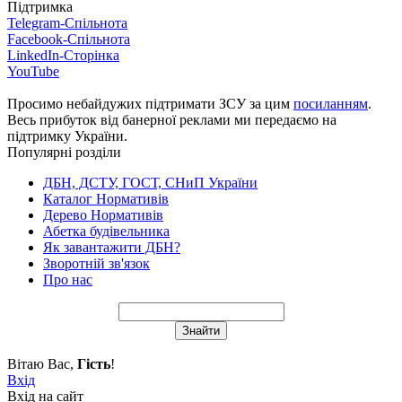
Підтримка
Telegram-Спільнота
Facebook-Спільнота
LinkedIn-Сторінка
YouTube
Просимо небайдужих підтримати ЗСУ за цим
посиланням
.
Весь прибуток від банерної реклами ми передаємо на
підтримку України.
Популярні розділи
ДБН, ДСТУ, ГОСТ, СНиП України
Каталог Нормативів
Дерево Нормативів
Абетка будівельника
Як завантажити ДБН?
Зворотній зв'язок
Про нас
Вітаю Вас
,
Гість
!
Вхід
Вхід на сайт