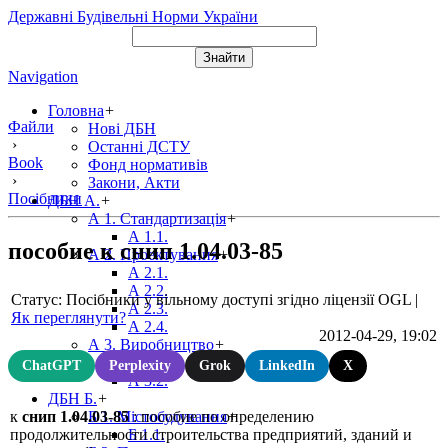
Державні Будівельні Норми України
Navigation
Головна
+
Файли
Нові ДБН
›
Останні ДСТУ
Book
Фонд нормативів
›
Закони, Акти
Посібники
ДБН А.
+
А 1. Стандартизація
+
А 1.1.
пособие к снип 1.04.03-85
А 2. Проектування
+
А 2.1.
А 2.2.
Статус: Посібники у вільному доступі згідно ліцензії OGL
|
А 2.3.
Як переглянути?
А 2.4.
2012-04-29, 19:02
А 3. Виробництво
+
А 3.1.
ChatGPT
Perplexity
Grok
LinkedIn
X
А 3.2.
ДБН Б.
+
к
снип 1.04.03-85
: пособие по определению
Б 1. Містобудування
+
продолжительности строительства предприятий, зданий и
Б 1.1.