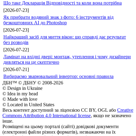
Що таке Декларація Відповідності та коли вона потрібна
[2026-07-23]
Як прибрати водяний знак з фото: 6 інструментів від
безкоштовних AI до Photoshop
[2026-07-23]
Найкращий засіб для миття вікон: що справді дає результат
без розводів
[2026-07-22]
Ламінат на вхідні двері: монтаж, утеплення і чому дизайнери
дивляться на це скептично
[2026-07-21]
Вибираємо зварювальний інвертор: основні правила
ДБН™ © ДБНУ © 2008-2026
© Design in Ukraine
© Idea in my head
© Made with love
© Located in United States
Весь контент доступний за ліцензією CC BY, OGL або
Creative
Commons Attribution 4.0 International license
, якщо не зазначено
інше.
Розміщені на цьому порталі (сайті) довідкові документи
(електронні файли різних форматів), незважаючи на їх