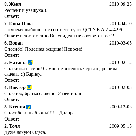
8
.
Женя
2010-09-25
Респект и уважуха!!!
Ответ
:
7
.
Dima Dima
2010-04-10
Помоему шаблоны не соответствуют ДСТУ Б А.2.4-4-99
Ответ
: в чом именно Вы увидели не соответствие??
6
.
Вован
2010-03-05
Спасибо! Полезная вещица! Новосиб
Ответ
:
5
.
Наташа
2010-02-12
Спасибо-спасибо! Самой не хотелось чертить, решила
скачать ;)) Барнаул
Ответ
:
4
.
Виктор
2010-02-03
Спасибо, братья славяне. Узбекистан
Ответ
:
3
.
Ксения
2009-12-03
Спосибо за шаблоны!!!! г. Днепр
Ответ
:
2
.
Толя
2009-05-15
Дуже дякую! Одеса.