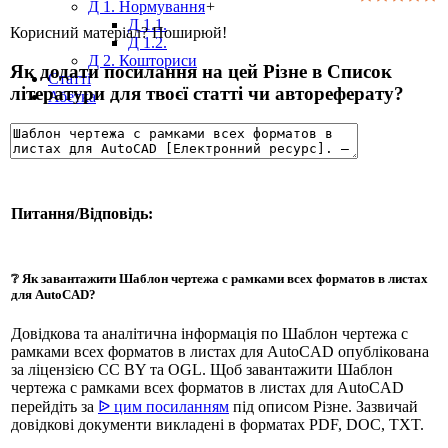
Д 1. Нормування
+
Д 1.1.
Корисний матеріал? Поширюй!
Д 1.2.
Д 2. Кошториси
Як додати посилання на цей Різне в Список
Статті
літератури для твоєї статті чи автореферату?
Абетка
Питання/Відповідь:
❔ Як завантажити Шаблон чертежа с рамками всех форматов в листах
для AutoCAD?
Довідкова та аналітична інформація по Шаблон чертежа с
рамками всех форматов в листах для AutoCAD опублікована
за ліцензією CC BY та OGL. Щоб завантажити Шаблон
чертежа с рамками всех форматов в листах для AutoCAD
перейдіть за
ᐉ цим посиланням
під описом Різне. Зазвичай
довідкові документи викладені в форматах PDF, DOC, TXT.