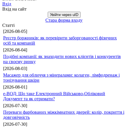
Вхід
Вхід на сайт
Увійти через uID
Стара форма входу
Статті
[2026-08-05]
Реєстр боржників: як перевірити заборгованості фізичних
осіб та компаній
[2026-08-04]
Подібні компанії: як знаходити нових клієнтів і конкурентів
на своєму ринку
[2026-08-03]
Масажер для обличчя з мінералами: колаген, лімфодренаж і
тонізування шкіри
[2026-08-01]
е-ВОД: Що таке Електронний Військово-Обліковий
Документ та як отримати?
[2026-07-30]
Переваги фарбованих міжкімнатних дверей: колір, покриття і
довговічність
[2026-07-30]