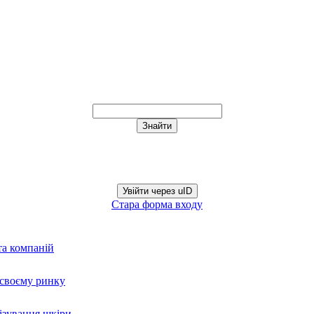
Увійти через uID
Стара форма входу
та компаній
а своєму ринку
нізування шкіри