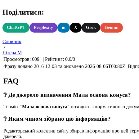
Поділитися:
ChatGPT
Perplexity
in
X
Grok
Gemini
Словник
›
Літера М
Просмотров
:
609
|
|
Рейтинг
:
0.0
/
0
Фразу додано 2016-12-03 та оновлено
2026-08-06T00:80Z
. Відп
FAQ
❔ Де джерело визначення Мала основа конуса?
Термін
"Мала основа конуса
" походить з нормативного до
❔ Яким чином зібрано цю інформацію?
Редакторський колектив сайту збирав інформацію про цей термін
джерело.