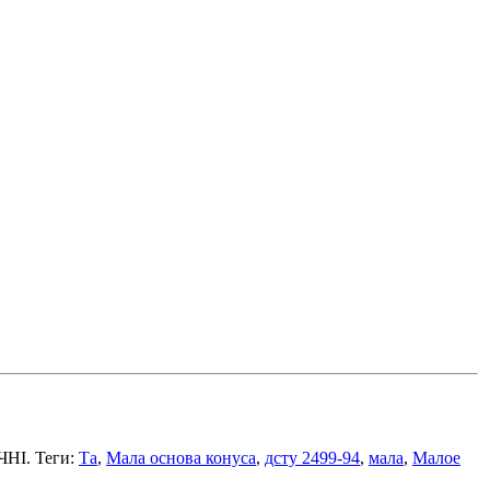
ЧНІ. Теги:
Та
,
Мала основа конуса
,
дсту 2499-94
,
мала
,
Малое