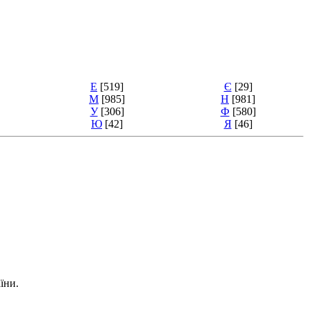
Е
[519]
Є
[29]
М
[985]
Н
[981]
У
[306]
Ф
[580]
Ю
[42]
Я
[46]
їни.