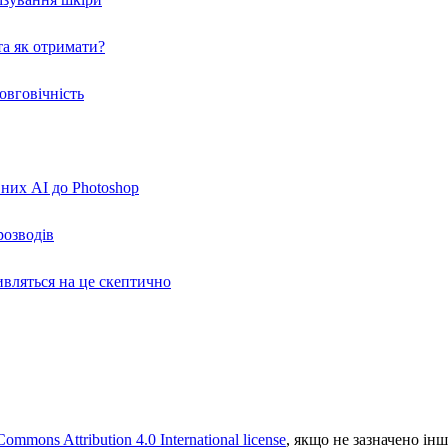
а як отримати?
овговічність
вних AI до Photoshop
розводів
ивляться на це скептично
Commons Attribution 4.0 International license
, якщо не зазначено інш