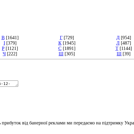
В
[1641]
Г
[729]
Д
[954]
І
[379]
К
[1945]
Л
[487]
Р
[1121]
С
[1891]
Т
[1144]
Ч
[222]
Ш
[305]
Щ
[39]
ь прибуток від банерної реклами ми передаємо на підтримку Укра