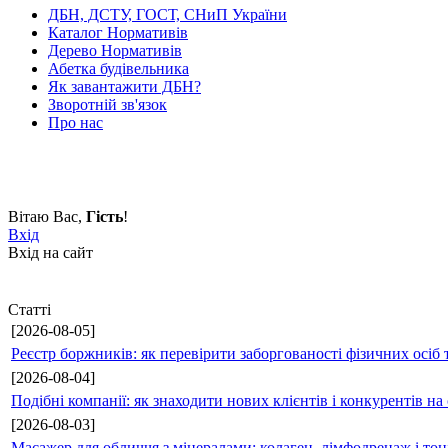
ДБН, ДСТУ, ГОСТ, СНиП України
Каталог Нормативів
Дерево Нормативів
Абетка будівельника
Як завантажити ДБН?
Зворотній зв'язок
Про нас
Вітаю Вас
,
Гість
!
Вхід
Вхід на сайт
Статті
[2026-08-05]
Реєстр боржників: як перевірити заборгованості фізичних осіб 
[2026-08-04]
Подібні компанії: як знаходити нових клієнтів і конкурентів н
[2026-08-03]
Масажер для обличчя з мінералами: колаген, лімфодренаж і то