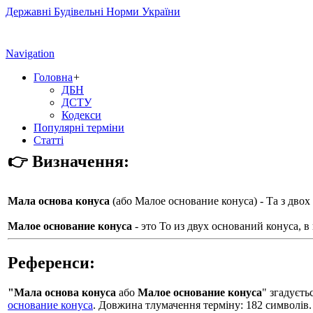
Державні Будівельні Норми України
Navigation
Головна
+
ДБН
ДСТУ
Кодекси
Популярні терміни
Статті
👉 Визначення:
Мала основа конуса
(або
Малое основание конуса
) - Та з дво
Малое основание конуса
- это To из двух оснований конуса, в
Референси:
"Мала основа конуса
або
Малое основание конуса
" згадуєт
основание конуса
. Довжина тлумачення терміну: 182 символів.