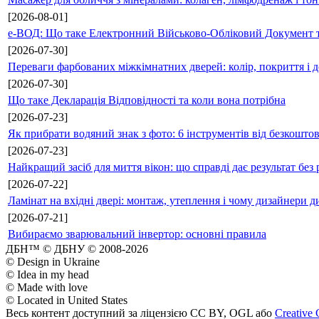
[2026-08-01]
е-ВОД: Що таке Електронний Військово-Обліковий Документ т
[2026-07-30]
Переваги фарбованих міжкімнатних дверей: колір, покриття і д
[2026-07-30]
Що таке Декларація Відповідності та коли вона потрібна
[2026-07-23]
Як прибрати водяний знак з фото: 6 інструментів від безкошто
[2026-07-23]
Найкращий засіб для миття вікон: що справді дає результат без 
[2026-07-22]
Ламінат на вхідні двері: монтаж, утеплення і чому дизайнери д
[2026-07-21]
Вибираємо зварювальний інвертор: основні правила
ДБН™ © ДБНУ © 2008-2026
© Design in Ukraine
© Idea in my head
© Made with love
© Located in United States
Весь контент доступний за ліцензією CC BY, OGL або
Creative 