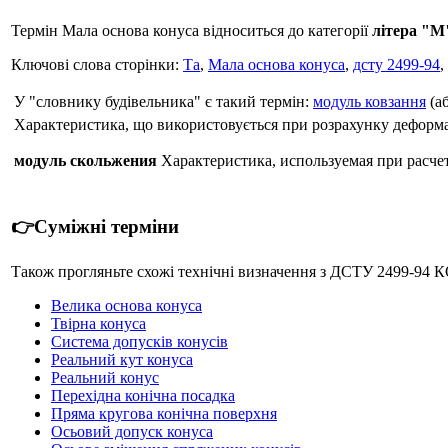
Термін Мала основа конуса відноситься до категорії
літера "М
Ключові слова сторінки:
Та
,
Мала основа конуса
,
дсту 2499-94
,
У "словнику будівельника" є такий термін:
модуль ковзання
(а
Характеристика, що використовується при розрахунку деформа
модуль скольжения
Характеристика, используемая при расчет
👉Суміжні терміни
Також прогляньте схожі технічні визначення з ДСТУ 2499-9
Велика основа конуса
Твірна конуса
Система допусків конусів
Реальний кут конуса
Реальний конус
Перехідна конічна посадка
Пряма кругова конічна поверхня
Осьовий допуск конуса