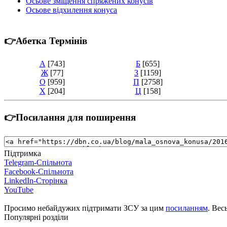
Осьове зміщення спряжених конусів
Осьове відхилення конуса
👉Абетка Термінів
А
[743]
Б
[655]
Ж
[77]
З
[1159]
О
[959]
П
[2758]
Х
[204]
Ц
[158]
👉Посилання для поширення
Підтримка
Telegram-Спільнота
Facebook-Спільнота
LinkedIn-Сторінка
YouTube
Просимо небайдужих підтримати ЗСУ за цим
посиланням
. Вес
Популярні розділи