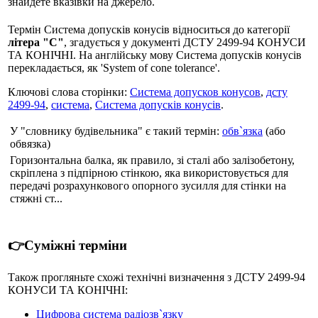
знайдете вказівки на джерело.
Термін Система допусків конусів відноситься до категорії
літера "С"
, згадується у документі ДСТУ 2499-94 КОНУСИ
ТА КОНІЧНІ. На англійську мову Система допусків конусів
перекладається, як 'System of cone tolerance'.
Ключові слова сторінки:
Система допусков конусов
,
дсту
2499-94
,
система
,
Система допусків конусів
.
У "словнику будівельника" є такий термін:
обв`язка
(або
обвязка)
Горизонтальна балка, як правило, зі сталі або залізобетону,
скріплена з підпірною стінкою, яка використовується для
передачі розрахункового опорного зусилля для стінки на
стяжні ст...
👉Суміжні терміни
Також прогляньте схожі технічні визначення з ДСТУ 2499-94
КОНУСИ ТА КОНІЧНІ:
Цифрова система радіозв`язку