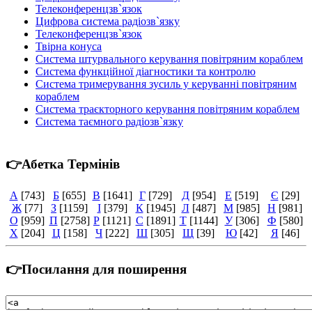
Телеконференцзв`язок
Цифрова система радіозв`язку
Телеконференцзв`язок
Твірна конуса
Система штурвального керування повітряним кораблем
Система функційної діагностики та контролю
Система тримерування зусиль у керуванні повітряним
кораблем
Система траєкторного керування повітряним кораблем
Система таємного радіозв`язку
👉Абетка Термінів
А
[743]
Б
[655]
В
[1641]
Г
[729]
Д
[954]
Е
[519]
Є
[29]
Ж
[77]
З
[1159]
І
[379]
К
[1945]
Л
[487]
М
[985]
Н
[981]
О
[959]
П
[2758]
Р
[1121]
С
[1891]
Т
[1144]
У
[306]
Ф
[580]
Х
[204]
Ц
[158]
Ч
[222]
Ш
[305]
Щ
[39]
Ю
[42]
Я
[46]
👉Посилання для поширення