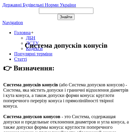
Державні Будівельні Норми України
Navigation
Головна
+
ДБН
ДСТУ
Система допусків конусів
Кодекси
Популярні терміни
Статті
👉 Визначення:
Система допусків конусів
(або
Система допусков конусов
) -
Система, яка містить допуски і граничні відхилення діаметрів
і кута конуса, а також допуски форми конуса: круглоти
поперечного перерізу конуса і прямолінійності твірної
конуса.
Система допусков конусов
- это Система, содержащая
допуски и предельные отклонения диаметров и угла конуса, а
также допуски формы конуса: круглости поперечного