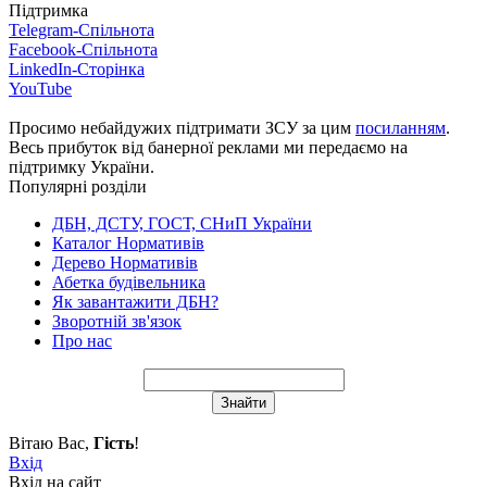
Підтримка
Telegram-Спільнота
Facebook-Спільнота
LinkedIn-Сторінка
YouTube
Просимо небайдужих підтримати ЗСУ за цим
посиланням
.
Весь прибуток від банерної реклами ми передаємо на
підтримку України.
Популярні розділи
ДБН, ДСТУ, ГОСТ, СНиП України
Каталог Нормативів
Дерево Нормативів
Абетка будівельника
Як завантажити ДБН?
Зворотній зв'язок
Про нас
Вітаю Вас
,
Гість
!
Вхід
Вхід на сайт