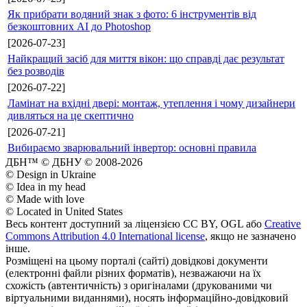
Як прибрати водяний знак з фото: 6 інструментів від
безкоштовних AI до Photoshop
[2026-07-23]
Найкращий засіб для миття вікон: що справді дає результат
без розводів
[2026-07-22]
Ламінат на вхідні двері: монтаж, утеплення і чому дизайнери
дивляться на це скептично
[2026-07-21]
Вибираємо зварювальний інвертор: основні правила
ДБН™ © ДБНУ © 2008-2026
© Design in Ukraine
© Idea in my head
© Made with love
© Located in United States
Весь контент доступний за ліцензією CC BY, OGL або
Creative
Commons Attribution 4.0 International license
, якщо не зазначено
інше.
Розміщені на цьому порталі (сайті) довідкові документи
(електронні файли різних форматів), незважаючи на їх
схожість (автентичність) з оригіналами (друкованими чи
віртуальними виданнями), носять інформаційно-довідковий