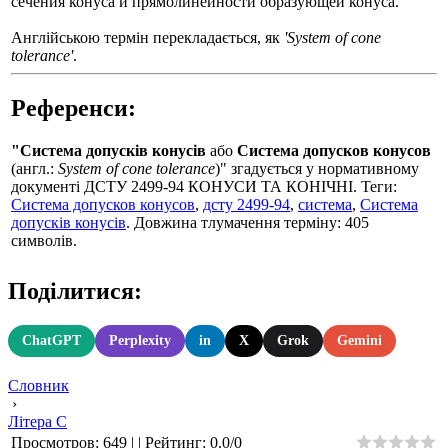
сечения конуса и прямолинейности образующей конуса.
Англійською термін перекладається, як
'System of cone
tolerance'
.
Референси:
"Система допусків конусів
або
Система допусков конусов
(англ.:
System of cone tolerance
)" згадується у нормативному
документі ДСТУ 2499-94 КОНУСИ ТА КОНІЧНІ. Теги:
Система допусков конусов
,
дсту 2499-94
,
система
,
Система
допусків конусів
. Довжина тлумачення терміну: 405
символів.
Поділитися:
ChatGPT
Perplexity
in
X
Grok
Gemini
Словник
›
Літера С
Просмотров
:
649
|
|
Рейтинг
:
0.0
/
0