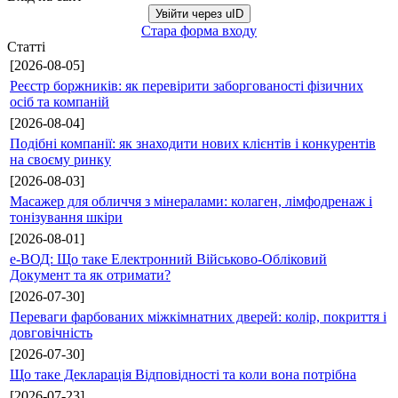
Увійти через uID
Стара форма входу
Статті
[2026-08-05]
Реєстр боржників: як перевірити заборгованості фізичних
осіб та компаній
[2026-08-04]
Подібні компанії: як знаходити нових клієнтів і конкурентів
на своєму ринку
[2026-08-03]
Масажер для обличчя з мінералами: колаген, лімфодренаж і
тонізування шкіри
[2026-08-01]
е-ВОД: Що таке Електронний Військово-Обліковий
Документ та як отримати?
[2026-07-30]
Переваги фарбованих міжкімнатних дверей: колір, покриття і
довговічність
[2026-07-30]
Що таке Декларація Відповідності та коли вона потрібна
[2026-07-23]