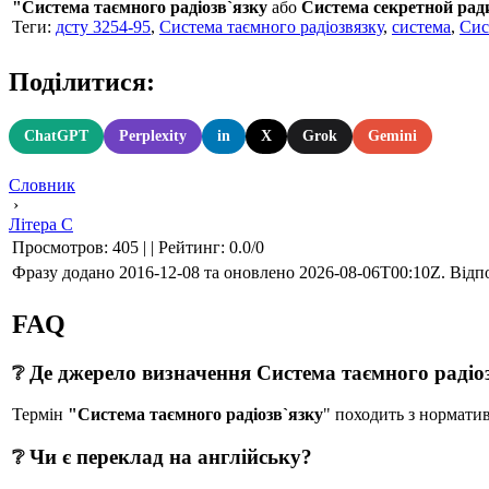
"Система таємного радіозв`язку
або
Система секретной рад
Теги:
дсту 3254-95
,
Система таємного радіозвязку
,
система
,
Сис
Поділитися:
ChatGPT
Perplexity
in
X
Grok
Gemini
Словник
›
Літера С
Просмотров
:
405
|
|
Рейтинг
:
0.0
/
0
Фразу додано 2016-12-08 та оновлено
2026-08-06T00:10Z
. Відп
FAQ
❔ Де джерело визначення Система таємного радіо
Термін
"Система таємного радіозв`язку
" походить з нормат
❔ Чи є переклад на англійську?