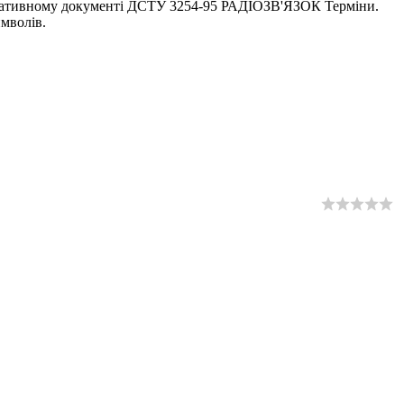
рмативному документі ДСТУ 3254-95 РАДIОЗВ'ЯЗОК Терміни.
имволів.