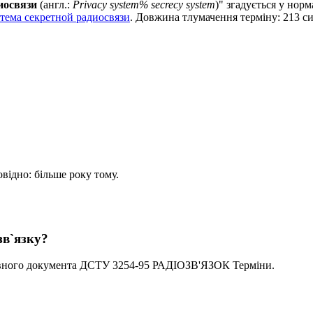
иосвязи
(англ.:
Privacy system% secrecy system
)" згадується у но
тема секретной радиосвязи
. Довжина тлумачення терміну: 213 с
овідно: більше року тому.
зв`язку?
ивного документа ДСТУ 3254-95 РАДIОЗВ'ЯЗОК Терміни.