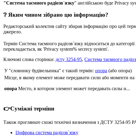
"Система таємного радіозв`язку
" англійською буде Privacy sy
❔ Яким чином зібрано цю інформацію?
Редакторський колектив сайту збирав інформацію про цей термін
джерело.
Термін Система таємного радіозв`язку відноситься до категорії
перекладається, як 'Privacy system% secrecy system'.
Ключові слова сторінки:
дсту 3254-95
,
Система таємного радіоз
У "словнику будівельника" є такий термін:
опора
(або опора)
Місце, в якому елемент може передавати сили або моменти на 
опора
Место, в котором элемент может передавать силы и...
👉Суміжні терміни
Також прогляньте схожі технічні визначення з ДСТУ 3254-95
Цифрова система радіозв`язку