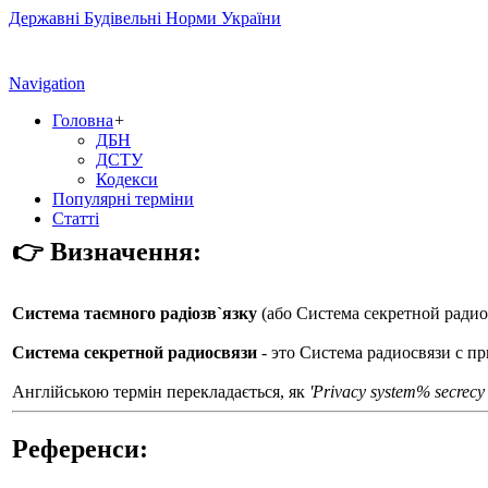
Державні Будівельні Норми України
Navigation
Головна
+
ДБН
ДСТУ
Кодекси
Популярні терміни
Статті
👉 Визначення:
Система таємного радіозв`язку
(або
Система секретной радио
Система секретной радиосвязи
- это Система радиосвязи с п
Англійською термін перекладається, як
'Privacy system% secrecy
Референси: