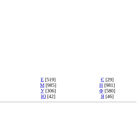
Е
[519]
Є
[29]
М
[985]
Н
[981]
У
[306]
Ф
[580]
Ю
[42]
Я
[46]