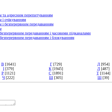
ом та адресним перепитуванням
м і очікуванням
ом і безперервним передаванням
м
, безперервним передаванням і часовими підканалами
, безперервним передаванням і блокуванням
В
[1641]
Г
[729]
Д
[954]
І
[379]
К
[1945]
Л
[487]
Р
[1121]
С
[1891]
Т
[1144]
Ч
[222]
Ш
[305]
Щ
[39]