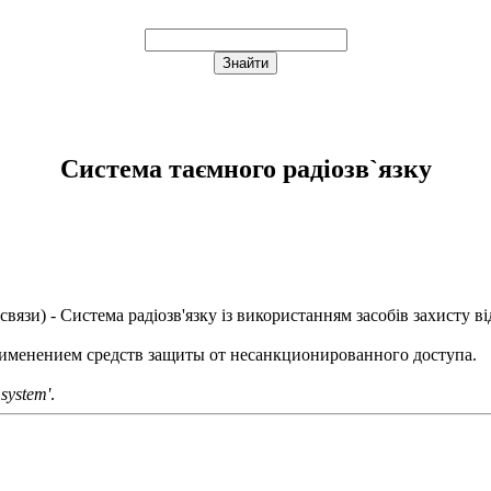
Система таємного радіозв`язку
связи
) - Система радіозв'язку із використанням засобів захисту в
рименением средств защиты от несанкционированного доступа.
 system'
.