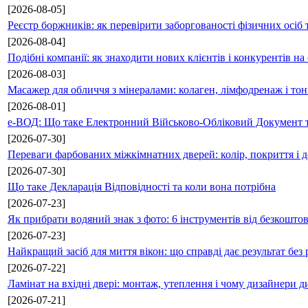
[2026-08-05]
Реєстр боржників: як перевірити заборгованості фізичних осіб 
[2026-08-04]
Подібні компанії: як знаходити нових клієнтів і конкурентів н
[2026-08-03]
Масажер для обличчя з мінералами: колаген, лімфодренаж і то
[2026-08-01]
е-ВОД: Що таке Електронний Військово-Обліковий Документ т
[2026-07-30]
Переваги фарбованих міжкімнатних дверей: колір, покриття і д
[2026-07-30]
Що таке Декларація Відповідності та коли вона потрібна
[2026-07-23]
Як прибрати водяний знак з фото: 6 інструментів від безкошто
[2026-07-23]
Найкращий засіб для миття вікон: що справді дає результат без 
[2026-07-22]
Ламінат на вхідні двері: монтаж, утеплення і чому дизайнери д
[2026-07-21]