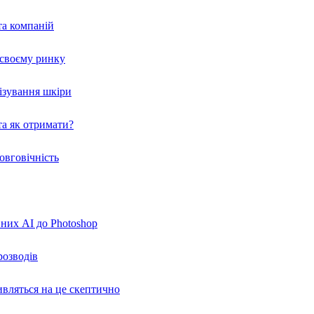
та компаній
а своєму ринку
нізування шкіри
а як отримати?
овговічність
вних AI до Photoshop
розводів
ивляться на це скептично