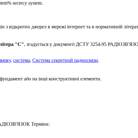
stem% secrecy system.
 з відкритих джерел в мережі інтернет та в нормативній літерат
літера "С"
, згадується у документі ДСТУ 3254-95 РАДIОЗВ'ЯЗО
вязку
,
система
,
Система секретной радиосвязи
.
фундамент або на інші конструктивні елементи.
 РАДIОЗВ'ЯЗОК Терміни: