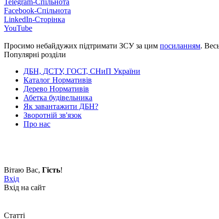
Telegram-Спільнота
Facebook-Спільнота
LinkedIn-Сторінка
YouTube
Просимо небайдужих підтримати ЗСУ за цим
посиланням
. Вес
Популярні розділи
ДБН, ДСТУ, ГОСТ, СНиП України
Каталог Нормативів
Дерево Нормативів
Абетка будівельника
Як завантажити ДБН?
Зворотній зв'язок
Про нас
Вітаю Вас
,
Гість
!
Вхід
Вхід на сайт
Статті