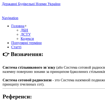
Державні Будівельні Норми України
Navigation
Головна
+
ДБН
ДСТУ
Кодекси
Популярні терміни
Статті
👉 Визначення:
Система стільникового зв`язку
(або
Система сотовой радиосв
наземну поверхню зонами за принципом бджолиних стільників
Система сотовой радиосвязи
- это Система наземной подвиж
принципу пчелиных сот).
Референси: