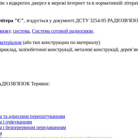
 з відкритих джерел в мережі інтернет та в нормативній літерат
літера "С"
, згадується у документі ДСТУ 3254-95 РАДIОЗВ'ЯЗ
вязку
,
система
,
Система сотовой радиосвязи
.
матеріалом
(або тип конструкции по материалу)
клад, залізобетонні конструкції, металеві конструкції, дерев’яні 
 РАДIОЗВ'ЯЗОК Терміни:
ом та адресним перепитуванням
м і очікуванням
ом і безперервним передаванням
м