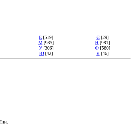
Е
[519]
Є
[29]
М
[985]
Н
[981]
У
[306]
Ф
[580]
Ю
[42]
Я
[46]
їни.