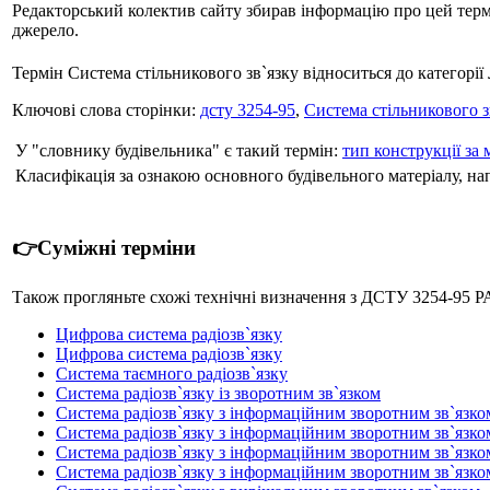
Редакторський колектив сайту збирав інформацію про цей термін
джерело.
Термін Система стільникового зв`язку відноситься до категорії
Ключові слова сторінки:
дсту 3254-95
,
Система стільникового з
У "словнику будівельника" є такий термін:
тип конструкції за 
Класифікація за ознакою основного будівельного матеріалу, напри
👉Суміжні терміни
Також прогляньте схожі технічні визначення з ДСТУ 3254-95
Цифрова система радіозв`язку
Цифрова система радіозв`язку
Система таємного радіозв`язку
Система радіозв`язку із зворотним зв`язком
Система радіозв`язку з інформаційним зворотним зв`язк
Система радіозв`язку з інформаційним зворотним зв`язко
Система радіозв`язку з інформаційним зворотним зв`язк
Система радіозв`язку з інформаційним зворотним зв`язко