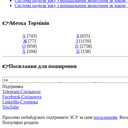
Система радіозв`язку з вирішальним зворотним зв`язком
Система радіозв`язку з вирішальним зворотним зв`язком
👉Абетка Термінів
А
[743]
Б
[655]
Ж
[77]
З
[1159]
О
[959]
П
[2758]
Х
[204]
Ц
[158]
👉Посилання для поширення
Підтримка
Telegram-Спільнота
Facebook-Спільнота
LinkedIn-Сторінка
YouTube
Просимо небайдужих підтримати ЗСУ за цим
посиланням
. Вес
Популярні розділи