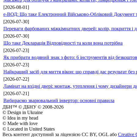
[2026-08-01]
е-ВОД: Що таке Електронний Військово-Обліковий Документ т
[2026-07-30]
Переваги фарбованих міжкімнатних дверей: колір, покриття і д
[2026-07-30]
Що таке Декларація Відповідності та коли вона потрібна
[2026-07-23]
Як прибрати водяний знак з фото: 6 інструментів від безкошто
[2026-07-23]
Найкращий засіб для миття вікон: що справді дає результат без 
[2026-07-22]
Ламінат на вхідні двері: монтаж, утеплення і чому дизайнери д
[2026-07-21]
Вибираємо зварювальний інвертор: основні правила
ДБН™ © ДБНУ © 2008-2026
© Design in Ukraine
© Idea in my head
© Made with love
© Located in United States
Весь контент доступний за ліцензією CC BY, OGL або
Creative 