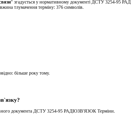
связи
" згадується у нормативному документі ДСТУ 3254-95 РА
овжина тлумачення терміну: 376 символів.
овідно: більше року тому.
зв`язку?
ивного документа ДСТУ 3254-95 РАДIОЗВ'ЯЗОК Терміни.