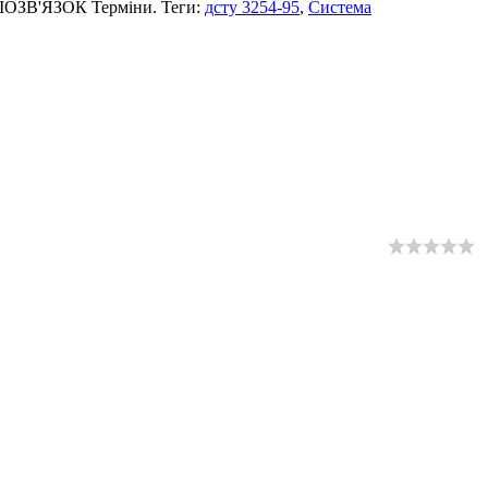
ДIОЗВ'ЯЗОК Терміни. Теги:
дсту 3254-95
,
Система