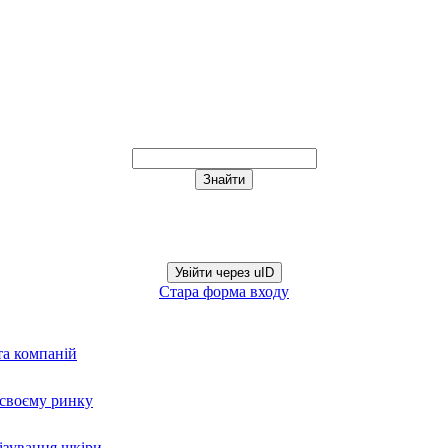
Увійти через uID
Стара форма входу
та компаній
а своєму ринку
нізування шкіри