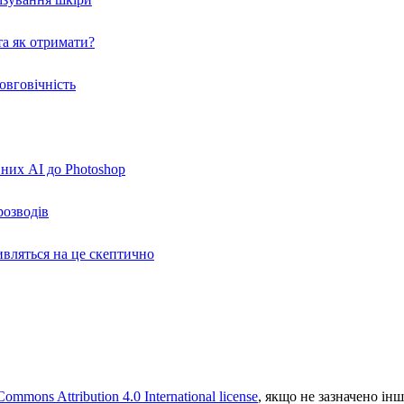
а як отримати?
овговічність
вних AI до Photoshop
розводів
ивляться на це скептично
Commons Attribution 4.0 International license
, якщо не зазначено інш