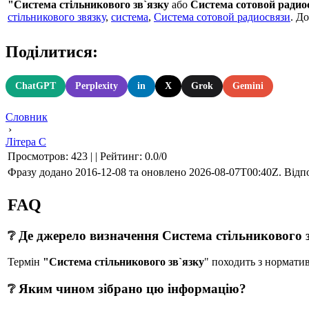
"Система стільникового зв`язку
або
Система сотовой радио
стільникового звязку
,
система
,
Система сотовой радиосвязи
. Д
Поділитися:
ChatGPT
Perplexity
in
X
Grok
Gemini
Словник
›
Літера С
Просмотров
:
423
|
|
Рейтинг
:
0.0
/
0
Фразу додано 2016-12-08 та оновлено
2026-08-07T00:40Z
. Відп
FAQ
❔ Де джерело визначення Система стільникового 
Термін
"Система стільникового зв`язку
" походить з нормат
❔ Яким чином зібрано цю інформацію?