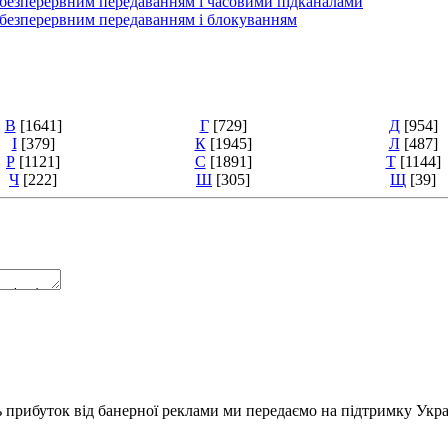
, безперервним передаванням і часовими підканалами
, безперервним передаванням і блокуванням
В
[1641]
Г
[729]
Д
[954]
І
[379]
К
[1945]
Л
[487]
Р
[1121]
С
[1891]
Т
[1144]
Ч
[222]
Ш
[305]
Щ
[39]
ь прибуток від банерної реклами ми передаємо на підтримку Укра