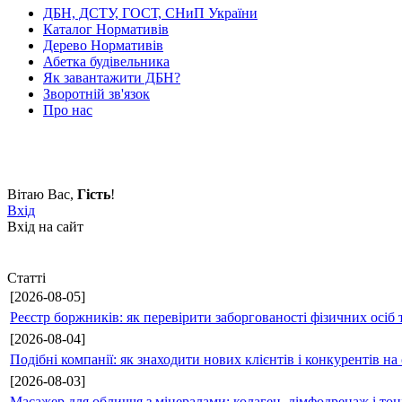
ДБН, ДСТУ, ГОСТ, СНиП України
Каталог Нормативів
Дерево Нормативів
Абетка будівельника
Як завантажити ДБН?
Зворотній зв'язок
Про нас
Вітаю Вас
,
Гість
!
Вхід
Вхід на сайт
Статті
[2026-08-05]
Реєстр боржників: як перевірити заборгованості фізичних осіб 
[2026-08-04]
Подібні компанії: як знаходити нових клієнтів і конкурентів н
[2026-08-03]
Масажер для обличчя з мінералами: колаген, лімфодренаж і то