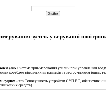
имерування зусиль у керуванні повітрян
аблем
(або
Система триммерования усилий при управлении воз
яним кораблем відхиленням тримерів та застосуванням інших тех
м судном
- это Совокупность устройств СУП ВС, обеспечиваю
хнических средств).