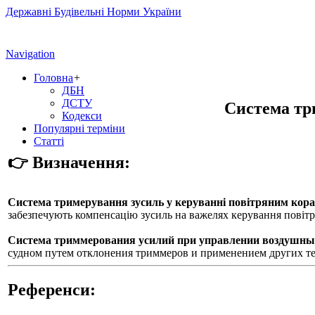
Державні Будівельні Норми України
Navigation
Головна
+
ДБН
ДСТУ
Система тр
Кодекси
Популярні терміни
Статті
👉 Визначення:
Система тримерування зусиль у керуванні повітряним кор
забезпечують компенсацію зусиль на важелях керування повітр
Система триммерования усилий при управлении воздушны
судном путем отклонения триммеров и применением других те
Референси: