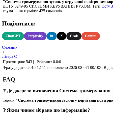
"Система тримерування зусиль у керуванні повітряним ко
ДСТУ 3249-95 СИСТЕМИ КЕРУВАННЯ РУХОМ. Теги:
дсту 
тлумачення терміну: 425 символів.
Поділитися:
ChatGPT
Perplexity
in
X
Grok
Gemini
Словник
›
Літера С
Просмотров
:
543
|
|
Рейтинг
:
0.0
/
0
Фразу додано 2016-12-11 та оновлено
2026-08-07T00:10Z
. Відп
FAQ
❔ Де джерело визначення Система тримерування 
Термін
"Система тримерування зусиль у керуванні повітря
❔ Яким чином зібрано цю інформацію?