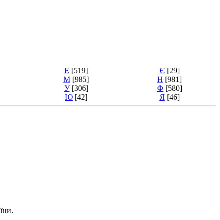
Е
[519]
Є
[29]
М
[985]
Н
[981]
У
[306]
Ф
[580]
Ю
[42]
Я
[46]
їни.