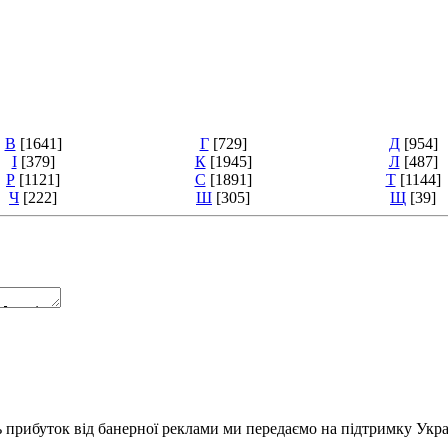
В
[1641]
Г
[729]
Д
[954]
І
[379]
К
[1945]
Л
[487]
Р
[1121]
С
[1891]
Т
[1144]
Ч
[222]
Ш
[305]
Щ
[39]
ь прибуток від банерної реклами ми передаємо на підтримку Укра