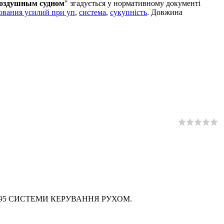
воздушным судном
" згадується у нормативному документі
ования усилий при уп
,
система
,
сукупність
. Довжина
3249-95 СИСТЕМИ КЕРУВАННЯ РУХОМ.