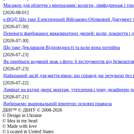
Масажер для обличчя з мінералами: колаген, лімфодренаж і то
[2026-08-01]
е-ВОД: Що таке Електронний Військово-Обліковий Документ т
[2026-07-30]
Переваги фарбованих міжкімнатних дверей: колір, покриття і д
[2026-07-30]
Що таке Декларація Відповідності та коли вона потрібна
[2026-07-23]
Як прибрати водяний знак з фото: 6 інструментів від безкошто
[2026-07-23]
Найкращий засіб для миття вікон: що справді дає результат без 
[2026-07-22]
Ламінат на вхідні двері: монтаж, утеплення і чому дизайнери д
[2026-07-21]
Вибираємо зварювальний інвертор: основні правила
ДБН™ © ДБНУ © 2008-2026
© Design in Ukraine
© Idea in my head
© Made with love
© Located in United States