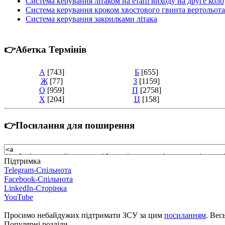
Система керування літаком на етапі виходу на друге коло
Система керування кроком хвостового гвинта вертольота
Система керування закрилками літака
👉Абетка Термінів
А
[743]
Б
[655]
Ж
[77]
З
[1159]
О
[959]
П
[2758]
Х
[204]
Ц
[158]
👉Посилання для поширення
Підтримка
Telegram-Спільнота
Facebook-Спільнота
LinkedIn-Сторінка
YouTube
Просимо небайдужих підтримати ЗСУ за цим
посиланням
. Вес
Популярні розділи