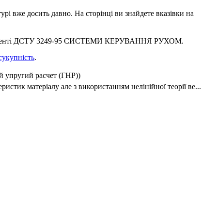
урі вже досить давно. На сторінці ви знайдете вказівки на
окументі ДСТУ 3249-95 СИСТЕМИ КЕРУВАННЯ РУХОМ.
сукупність
.
 упругий расчет (ГНР))
истик матеріалу але з використанням нелінійної теорії ве...