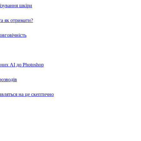
нізування шкіри
а як отримати?
овговічність
вних AI до Photoshop
розводів
ивляться на це скептично