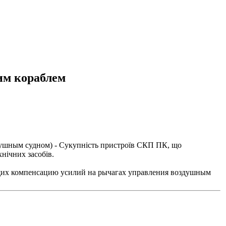
им кораблем
душным судном
) - Сукупність пристроїв СКП ПК, що
нічних засобів.
щих компенсацию усилий на рычагах управления воздушным