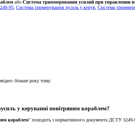
раблем
або
Система триммерования усилий при управлении 
3249-95
,
Система тримерування зусиль у керув
,
Система триммер
овідно: більше року тому.
зусиль у керуванні повітряним кораблем?
ним кораблем
" походить з нормативного документа ДСТУ 