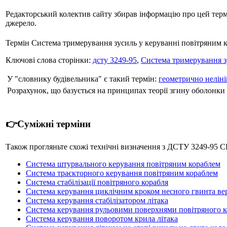
Редакторський колектив сайту збирав інформацію про цей термін
джерело.
Термін Система тримерування зусиль у керуванні повітряним к
Ключові слова сторінки:
дсту 3249-95
,
Система тримерування з
У "словнику будівельника" є такий термін:
геометрично нелін
Розрахунок, що базується на принципах теорії згину оболонки д
👉Суміжні терміни
Також прогляньте схожі технічні визначення з ДСТУ 324
Система штурвального керування повітряним кораблем
Система траєкторного керування повітряним кораблем
Система стабілізації повітряного корабля
Система керування циклічним кроком несного гвинта ве
Система керування стабілізатором літака
Система керування рульовими поверхнями повітряного к
Система керування поворотом крила літака