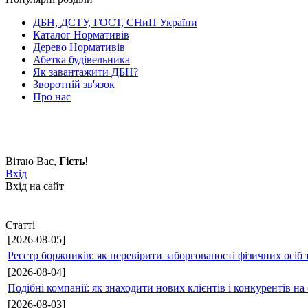
ДБН, ДСТУ, ГОСТ, СНиП України
Каталог Нормативів
Дерево Нормативів
Абетка будівельника
Як завантажити ДБН?
Зворотній зв'язок
Про нас
Вітаю Вас
,
Гість
!
Вхід
Вхід на сайт
Статті
[2026-08-05]
Реєстр боржників: як перевірити заборгованості фізичних осіб 
[2026-08-04]
Подібні компанії: як знаходити нових клієнтів і конкурентів н
[2026-08-03]