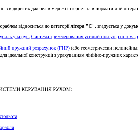
 з відкритих джерел в мережі інтернет та в нормативній літерат
ораблем відноситься до категорії
літера "С"
, згадується у д
усиль у керув
,
Система триммерования усилий при уп
,
система
,
ійний пружний розрахунок (ГНР)
(або геометрически нелинейный
ля ідеальної конструкції з урахуванням лінійно-пружних характер
9-95 СИСТЕМИ КЕРУВАННЯ РУХОМ:
ртольота
орабля