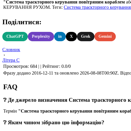
"Система траєкторного керування повітряним кораблем
аб
КЕРУВАННЯ РУХОМ. Теги:
Система траєкторного керування
Поділитися:
ChatGPT
Perplexity
in
X
Grok
Gemini
Словник
›
Літера С
Просмотров
:
684
|
|
Рейтинг
:
0.0
/
0
Фразу додано 2016-12-11 та оновлено
2026-08-08T00:90Z
. Відп
FAQ
❔ Де джерело визначення Система траєкторного 
Термін
"Система траєкторного керування повітряним кора
❔ Яким чином зібрано цю інформацію?