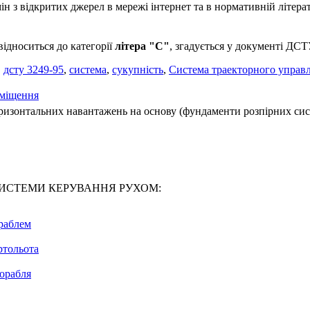
 з відкритих джерел в мережі інтернет та в нормативній літерат
ідноситься до категорії
літера "С"
, згадується у документі
,
дсту 3249-95
,
система
,
сукупність
,
Система траекторного управл
еміщення
оризонтальних навантажень на основу (фундаменти розпірних систе
9-95 СИСТЕМИ КЕРУВАННЯ РУХОМ:
ораблем
ртольота
орабля