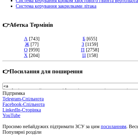
Система керування кроком хвостового гвинта вертольота
Система керування закрилками літака
👉Абетка Термінів
А
[743]
Б
[655]
Ж
[77]
З
[1159]
О
[959]
П
[2758]
Х
[204]
Ц
[158]
👉Посилання для поширення
Підтримка
Telegram-Спільнота
Facebook-Спільнота
LinkedIn-Сторінка
YouTube
Просимо небайдужих підтримати ЗСУ за цим
посиланням
. Вес
Популярні розділи