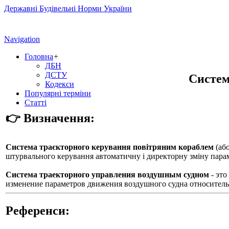
Державні Будівельні Норми України
Navigation
Головна
+
ДБН
ДСТУ
Систем
Кодекси
Популярні терміни
Статті
👉 Визначення:
Система траєкторного керування повітряним кораблем
(аб
штурвального керування автоматичну і директорну зміну параме
Система траекторного управления воздушным судном
- это
изменение параметров движения воздушного судна относитель
Референси: