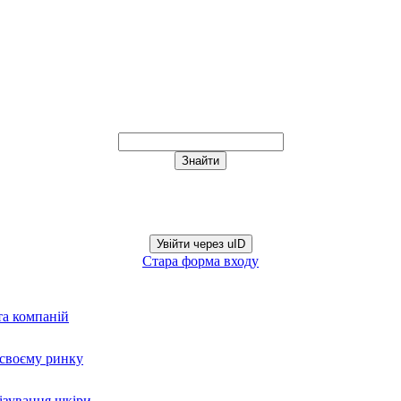
Увійти через uID
Стара форма входу
та компаній
а своєму ринку
нізування шкіри