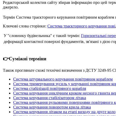
Редакторський колектив сайту збирав інформацію про цей термін
джерело.
Термін Система траєкторного керування повітряним кораблем в
Ключові слова сторінки:
Система траєкторного керування пові
У "словнику будівельника" є такий термін:
Горизонтальні пер
деформації контактної поверхні фундаментів, зв'язані з дією г
👉Суміжні терміни
Також прогляньте схожі технічні визначення з ДСТУ 324
Система штурвального керування повітряним кораблем
Система тримерування зусиль у керуванні повітряним к
Система стабілізації повітряного корабля
Система керування циклічним кроком несного гвинта ве
Система керування стабілізатором літака
Система керування рульовими поверхнями повітряного к
Система керування поворотом крила літака
Система керування літаком на етапі виходу на друге коло