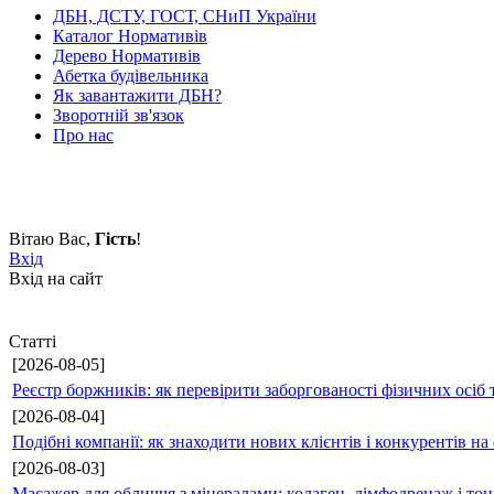
ДБН, ДСТУ, ГОСТ, СНиП України
Каталог Нормативів
Дерево Нормативів
Абетка будівельника
Як завантажити ДБН?
Зворотній зв'язок
Про нас
Вітаю Вас
,
Гість
!
Вхід
Вхід на сайт
Статті
[2026-08-05]
Реєстр боржників: як перевірити заборгованості фізичних осіб 
[2026-08-04]
Подібні компанії: як знаходити нових клієнтів і конкурентів н
[2026-08-03]
Масажер для обличчя з мінералами: колаген, лімфодренаж і то