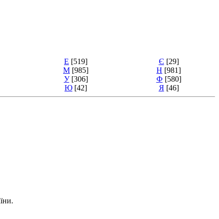
Е
[519]
Є
[29]
М
[985]
Н
[981]
У
[306]
Ф
[580]
Ю
[42]
Я
[46]
їни.