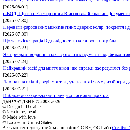
[2026-08-01]
е-ВОД: Що таке Електронний Військово-Обліковий Документ т
[2026-07-30]
Переваги фарбованих міжкімнатних дверей: колір, покриття і д
[2026-07-30]
Що таке Декларація Відповідності та коли вона потрібна
[2026-07-23]
Як прибрати водяний знак з фото: 6 інструментів від безкошто
[2026-07-23]
Найкращий засіб для миття вікон: що справді дає результат без 
[2026-07-22]
Ламінат на вхідні двері: монтаж, утеплення і чому дизайнери д
[2026-07-21]
Вибираємо зварювальний інвертор: основні правила
ДБН™ © ДБНУ © 2008-2026
© Design in Ukraine
© Idea in my head
© Made with love
© Located in United States
Весь контент доступний за ліцензією CC BY, OGL або
Creative 