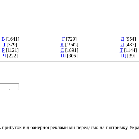
В
[1641]
Г
[729]
Д
[954]
І
[379]
К
[1945]
Л
[487]
Р
[1121]
С
[1891]
Т
[1144]
Ч
[222]
Ш
[305]
Щ
[39]
ь прибуток від банерної реклами ми передаємо на підтримку Укра