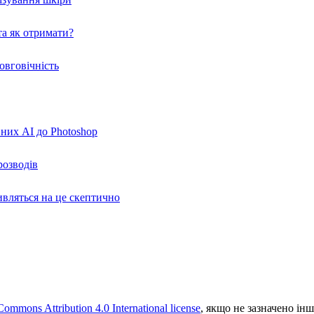
а як отримати?
овговічність
вних AI до Photoshop
розводів
ивляться на це скептично
Commons Attribution 4.0 International license
, якщо не зазначено інш