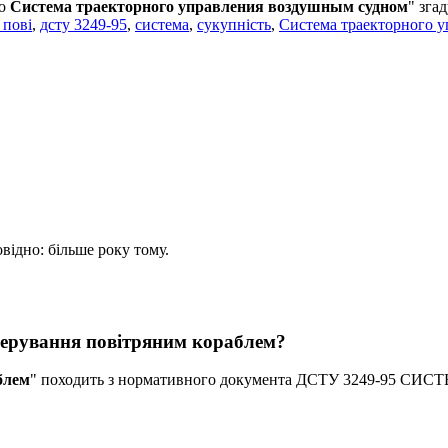
о
Система траекторного управления воздушным судном
" зга
 пові
,
дсту 3249-95
,
система
,
сукупність
,
Система траекторного у
овідно: більше року тому.
керування повітряним кораблем?
блем
" походить з нормативного документа ДСТУ 3249-95 