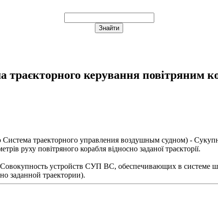
а траєкторного керування повітряним к
о
Система траекторного управления воздушным судном
) - Сукуп
трів руху повітряного корабля відносно заданої траєкторії.
 Совокупность устройств СУП ВС, обеспечивающих в системе ш
но заданной траектории).