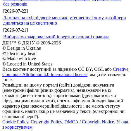
без розводів
[2026-07-22]
Ламінат на вхідні двері: монтаж, утеплення і чому дизайнери
дивляться на це скептично
[2026-07-21]
Вибираємо зварювальний інвертор: основні правила
ДБН™ © ДБНУ © 2008-2026
© Design in Ukraine
© Idea in my head
© Made with love
© Located in United States
Весь контент доступний за ліцензією CC BY, OGL або
Creative
Commons Attribution 4.0 International license
, якщо не зазначено
інше.
Розміщені на цьому порталі (сайті) довідкові документи
(електронні файли різних форматів), незважаючи на їх
схожість (автентичність) з оригіналами (друкованими чи
віртуальними виданнями), носять інформаційно-довідковий
характер (для некомерційної діяльності) і не мають статусу
офіційних, навіть якщо це зазначено у тексті (електронної чи
сканованої версії).
Cookie Policy
,
Copyright Policy
,
DMCA / Copyright Notice
,
Угода
з користувачем
.