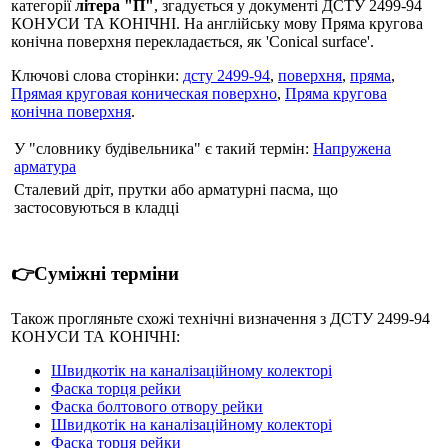
категорії
літера "П"
, згадується у документі ДСТУ 2499-94
КОНУСИ ТА КОНІЧНІ. На англійську мову Пряма кругова
конічна поверхня перекладається, як 'Conical surface'.
Ключові слова сторінки:
дсту 2499-94
,
поверхня
,
пряма
,
Прямая круговая коническая поверхно
,
Пряма кругова
конічна поверхня
.
У "словнику будівельника" є такий термін:
Напружена
арматура
Сталевий дріт, прутки або арматурні пасма, що
застосовуються в кладці
👉Суміжні терміни
Також прогляньте схожі технічні визначення з ДСТУ 2499-94
КОНУСИ ТА КОНІЧНІ:
Швидкотік на каналізаційному колекторі
Фаска торця рейки
Фаска болтового отвору рейки
Швидкотік на каналізаційному колекторі
Фаска торця рейки