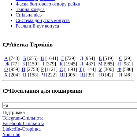
Фаска болтового отвору рейки
Твірна конуса
Спільна вісь
Система допусків конусів
Реальний кут конуса
👉Абетка Термінів
А
[743]
Б
[655]
В
[1641]
Г
[729]
Д
[954]
Е
[519]
Є
[29]
Ж
[77]
З
[1159]
І
[379]
К
[1945]
Л
[487]
М
[985]
Н
[981]
О
[959]
П
[2758]
Р
[1121]
С
[1891]
Т
[1144]
У
[306]
Ф
[580]
Х
[204]
Ц
[158]
Ч
[222]
Ш
[305]
Щ
[39]
Ю
[42]
Я
[46]
👉Посилання для поширення
Підтримка
Telegram-Спільнота
Facebook-Спільнота
LinkedIn-Сторінка
YouTube