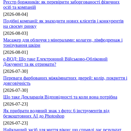
Реєстр боржників: як перевірити заборгованості фізичних
осіб та компаній
[2026-08-04]
Подібні компанії: як знаходити нових клієнтів і конкурентів
на своєму ринку
[2026-08-03]
Масажер для обличчя з мінералами: колаген, лімфодренаж і
тонізування шкіри
[2026-08-01]
е-ВОД: Що таке Електронний Військово-Обліковий
Документ та як отримати?
[2026-07-30]
Переваги фарбованих міжкімнатних дверей: колір, покриття і
довговічність
[2026-07-30]
Що таке Декларація Відповідності та коли вона потрібна
[2026-07-23]
Як прибрати водяний знак з фото: 6 інструментів від
безкоштовних AI до Photoshop
[2026-07-23]
Найкращий засіб для миття вікон: що справді дає результат