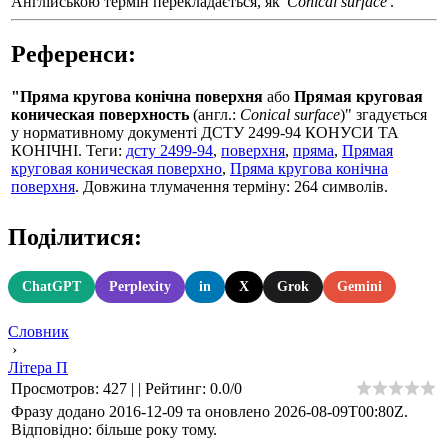
Англійською термін перекладається, як
'Conical surface'
.
Референси:
"Пряма кругова конічна поверхня
або
Прямая круговая
коническая поверхность
(англ.:
Conical surface
)" згадується
у нормативному документі ДСТУ 2499-94 КОНУСИ ТА
КОНІЧНІ. Теги:
дсту 2499-94
,
поверхня
,
пряма
,
Прямая
круговая коническая поверхно
,
Пряма кругова конічна
поверхня
. Довжина тлумачення терміну: 264 символів.
Поділитися:
ChatGPT
Perplexity
in
X
Grok
Gemini
Словник
›
Літера П
Просмотров
:
427
|
|
Рейтинг
:
0.0
/
0
Фразу додано 2016-12-09 та оновлено
2026-08-09T00:80Z
.
Відповідно: більше року тому.