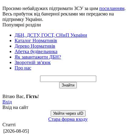
Просимо небайдужих підтримати ЗСУ за цим
посиланням
.
Весь прибуток від банерної реклами ми передаємо на
підтримку України.
Популярні розділи
ДБН, ДСТУ, ГОСТ, СНиП України
Каталог Нормативів
Дерево Нормативів
Абетка будівельника
Як завантажити ДБН?
Зворотній зв'язок
Про нас
Вітаю Вас
,
Гість
!
Вхід
Вхід на сайт
Увійти через uID
Стара форма входу
Статті
[2026-08-05]