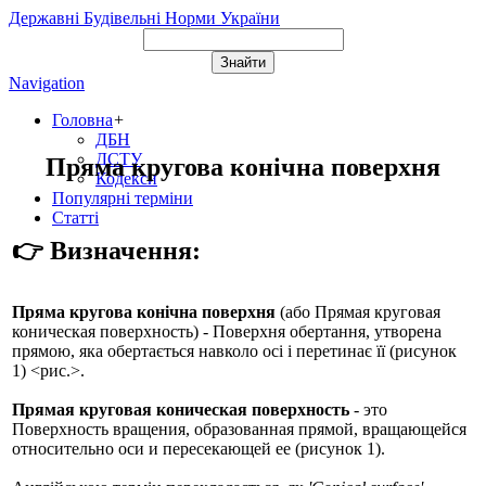
Державні Будівельні Норми України
Navigation
Головна
+
ДБН
ДСТУ
Пряма кругова конічна поверхня
Кодекси
Популярні терміни
Статті
👉 Визначення:
Пряма кругова конічна поверхня
(або
Прямая круговая
коническая поверхность
) - Поверхня обертання, утворена
прямою, яка обертається навколо осі і перетинає її (рисунок
1) <рис.>.
Прямая круговая коническая поверхность
- это
Поверхность вращения, образованная прямой, вращающейся
относительно оси и пересекающей ее (рисунок 1).