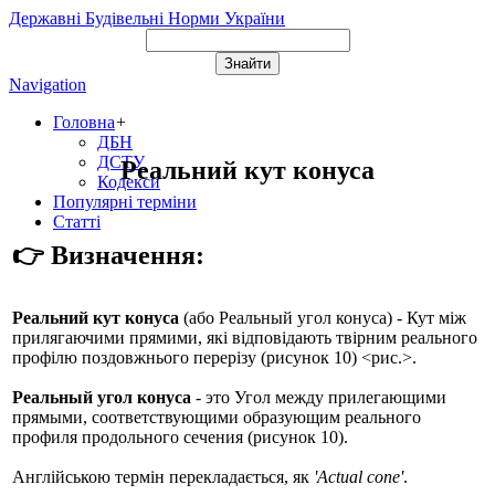
Державні Будівельні Норми України
Navigation
Головна
+
ДБН
ДСТУ
Реальний кут конуса
Кодекси
Популярні терміни
Статті
👉 Визначення:
Реальний кут конуса
(або
Реальный угол конуса
) - Кут між
прилягаючими прямими, які відповідають твірним реального
профілю поздовжнього перерізу (рисунок 10) <рис.>.
Реальный угол конуса
- это Угол между прилегающими
прямыми, соответствующими образующим реального
профиля продольного сечения (рисунок 10).
Англійською термін перекладається, як
'Actual cone'
.