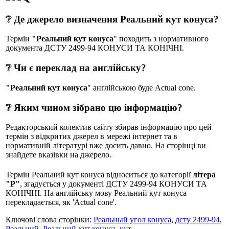
❔ Де джерело визначення Реальний кут конуса?
Термін
"Реальний кут конуса
" походить з нормативного
документа ДСТУ 2499-94 КОНУСИ ТА КОНІЧНІ.
❔ Чи є переклад на англійську?
"Реальний кут конуса
" англійською буде Actual cone.
❔ Яким чином зібрано цю інформацію?
Редакторський колектив сайту збирав інформацію про цей
термін з відкритих джерел в мережі інтернет та в
нормативній літературі вже досить давно. На сторінці ви
знайдете вказівки на джерело.
Термін Реальний кут конуса відноситься до категорії
літера
"Р"
, згадується у документі ДСТУ 2499-94 КОНУСИ ТА
КОНІЧНІ. На англійську мову Реальний кут конуса
перекладається, як 'Actual cone'.
Ключові слова сторінки:
Реальный угол конуса
,
дсту 2499-94
,
Реальний
,
Реальний кут конуса
,
кут
.