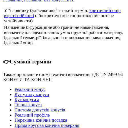
У "словнику будівельника" є такий термін:
критичний опір
втраті стійкості
(або критическое сопротивление потере
устойчивости)
Найменше біфуркаційне або граничне навантаження,
визначене для ідеалізованих умов пружної роботи матеріалу,
ідеальної геометрії, ідеального прикладання навантаження,
ідеальної опир...
👉Суміжні терміни
Також прогляньте схожі технічні визначення з ДСТУ 2499-94
КОНУСИ ТА КОНІЧНІ:
Реальний конус
Кут ухилу конуса
Кут конуса а
Твірна конуса
Система допусків конусів
Реальний профіль
Перехідна конічна посадка
Пряма кругова конічна поверхня