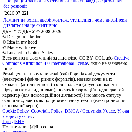
Найкращий засіб для миття вікон: що справді дає результат
без розводів
[2026-07-22]
Ламінат на вхідні двері: монтаж, утеплення і чому дизайнери
дивляться на це скептично
ДБН™ © ДБНУ © 2008-2026
© Design in Ukraine
© Idea in my head
© Made with love
© Located in United States
Весь контент доступний за ліцензією CC BY, OGL або
Creative
Commons Attribution 4.0 International license
, якщо не зазначено
інше.
Розміщені на цьому порталі (сайті) довідкові документи
(електронні файли різних форматів), незважаючи на їх
схожість (автентичність) з оригіналами (друкованими чи
віртуальними виданнями), носять інформаційно-довідковий
характер (для некомерційної діяльності) і не мають статусу
офіційних, навіть якщо це зазначено у тексті (електронної чи
сканованої версії).
Cookie Policy
,
Copyright Policy
,
DMCA / Copyright Notice
,
Угода
з користувачем
.
Про ДБНУ
Пошта: admin[а]dbn.co.ua