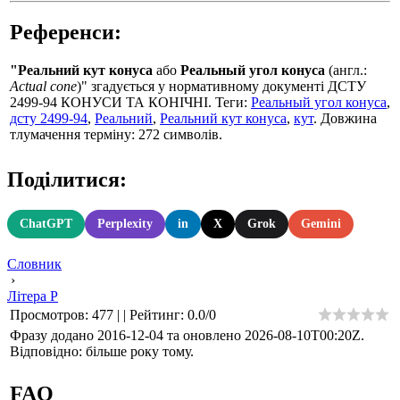
Референси:
"Реальний кут конуса
або
Реальный угол конуса
(англ.:
Actual cone
)" згадується у нормативному документі ДСТУ
2499-94 КОНУСИ ТА КОНІЧНІ. Теги:
Реальный угол конуса
,
дсту 2499-94
,
Реальний
,
Реальний кут конуса
,
кут
. Довжина
тлумачення терміну: 272 символів.
Поділитися:
ChatGPT
Perplexity
in
X
Grok
Gemini
Словник
›
Літера Р
Просмотров
:
477
|
|
Рейтинг
:
0.0
/
0
Фразу додано 2016-12-04 та оновлено
2026-08-10T00:20Z
.
Відповідно: більше року тому.
FAQ