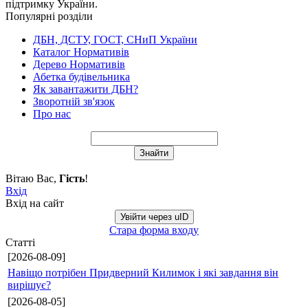
підтримку України.
Популярні розділи
ДБН, ДСТУ, ГОСТ, СНиП України
Каталог Нормативів
Дерево Нормативів
Абетка будівельника
Як завантажити ДБН?
Зворотній зв'язок
Про нас
Вітаю Вас
,
Гість
!
Вхід
Вхід на сайт
Увійти через uID
Стара форма входу
Статті
[2026-08-09]
Навіщо потрібен Придверний Килимок і які завдання він
вирішує?
[2026-08-05]