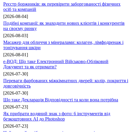
Реєстр боржників: як перевірити заборгованості фізичних
осіб та компаній
[2026-08-04]
Подібні компанії: як знаходити нових клієнтів і конкурентів
на своєму ринку
[2026-08-03]
Масажер для обличчя з мінералами: колаген, лімфодренаж і
тонізування шкіри
[2026-08-01]
е-ВОД: Що таке Електронний Військово-Обліковий
Документ та як отримати?
[2026-07-30]
Переваги фарбованих міжкімнатних дверей: колір, покриття і
довговічність
[2026-07-30]
Що таке Декларація Відповідності та коли вона потрібна
[2026-07-23]
Як прибрати водяний знак з фото: 6 інструментів від
безкоштовних AI до Photoshop
[2026-07-23]