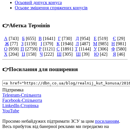
Осьовий допуск конуса
Осьове зміщення спряжених конусів
👉Абетка Термінів
А
[743]
Б
[655]
В
[1641]
Г
[730]
Д
[954]
Е
[519]
Є
[29]
Ж
[77]
З
[1159]
І
[379]
К
[1946]
Л
[487]
М
[985]
Н
[981]
О
[959]
П
[2759]
Р
[1121]
С
[1891]
Т
[1144]
У
[306]
Ф
[580]
Х
[204]
Ц
[158]
Ч
[222]
Ш
[305]
Щ
[39]
Ю
[42]
Я
[46]
👉Посилання для поширення
Підтримка
Telegram-Спільнота
Facebook-Спільнота
LinkedIn-Сторінка
YouTube
Просимо небайдужих підтримати ЗСУ за цим
посиланням
.
Весь прибуток від банерної реклами ми передаємо на